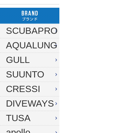
ハンガー
ダイブコンピューター
フロート
リール
タンク（4・8・10L）
ストリンガー
その他
SCUBAPRO
タンク（12・14L）
ラインワインダー
AQUALUNG
タンク（250気圧）
手モリ・パラライザー
タンク（300気圧）
GULL
手モリアクセサリー
マスク
スカリ・網
SUUNTO
スノーケル
エビバサミ
CRESSI
フィン
アワビオコシ
DIVEWAYS
ドライスーツ用フィン
その他
TUSA
ブーツ
フック
グローブ
ダイブコンピューター
apollo