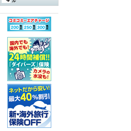
ル
水中遊び道具
軽器材
レギュレター
アダプター
その他
アクセサリー・その他
オクトパスオーバーホール
コンプレッサー
ウェットスーツ
水中銃（スピアガン）本体
ログタンク
スーツ
オクトパス
マスク
パーツ・その他
ゲージ オーバーホール
ステッカー
ドライスーツ
シャフト
コンプレッサー本体
保護アイテム
バッグ
ゲージ
スノーケル
ウェットスーツ
インフレーターオクトパス
（AIR-2など）オーバーホール
カー用品・シャワー
ドライスーツ用インナー
シャフトパーツ
アクセサリー・その他
フラッグ
アクセサリー
BCジャケット
フィン
ドライスーツ
メッシュバッグ
インフレーター オーバーホー
ル
超音波洗浄機
キッズ用ウェットスーツ
シャフトアクセサリー
オクトパスインフレーター
防水アイテム
水中ライト
ブーツ
フード・ベスト
キャスター・キャリーバッグ
ナイフ
（AIR-2等）
BC（インフレーター含む）オ
ーバーホール
その他
重器材セット
スリングゴム
超音波洗浄機
その他
ウェイト
インフレーター
グローブ
ボートコート
ハードケース
カラビナ・フック
タンク耐圧検査
スノーケリング3点セット
モリ先
アクセサリー・その他
ホース、ゲージ、オクトパス
セーフティーグッズ
セット
セット
ウォータープルーフバッグ
ホルダー
タンクバルブ オーバーホール
スノーケリングセット
ウィッシュボン
タンク
ペリカンケース
スレート
フロート・シグナルブイ
ダイブコンピューター バッテ
リー交換
レギュレター
ライン
簡易潜水器具
レギュレターバッグ
指示棒
ホーン・ブザー
エアチャージ
BCジャケット
バンジー
水中銃(スピアガン)・手モリ関
スーツバッグ
マスク曇り止め
ライフジャケット
連
ゲージ
リール
その他
その他
ベル・シェーカー
アクセサリー・その他
オクトパス
パーツ・アクセサリー