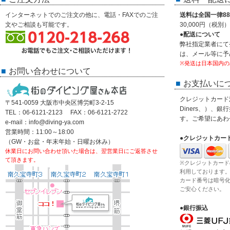
インターネットでのご注文の他に、電話・FAXでのご注
送料は全国一律88
文やご相談も可能です。
30,000円（税
●配送について
弊社指定業者にて
は、メール等に予
※発送は日本国内の
お問い合わせについて
お支払いに
クレジットカード決済
〒541-0059 大阪市中央区博労町3-2-15
Diners、）、
TEL：06-6121-2123 FAX：06-6121-2722
す。ご希望にあわ
e-mail：info@diving-ya.com
営業時間：11:00～18:00
●クレジットカー
（GW・お盆・年末年始・日曜お休み）
休業日にお問い合わせ頂いた場合は、翌営業日にご返答させ
て頂きます。
※クレジットカード
利用しております
カード番号は暗号
ご安心ください。
●銀行振込