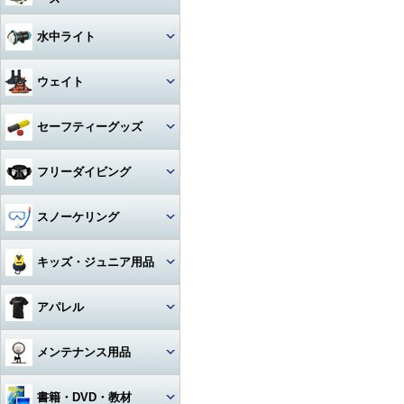
アクセサリー・その他
ドライスーツ
アームセット
ビデオライト
クセサリー
キャスター・キャリーバッグ
コンパス
ライト
その他・アクセサリー
バックフロートタイプ
チタン
iPhone用防水ハウジング
ソックス
度入りマスク
アクセサリ・パーツ・その他
デッキソール（ボート向け）
3シーズングローブ
ビデオライトアクセサリー・
水中ライト
（DIVE）
カメラメンテナンス用品
ドライスーツアクセサリー
アーム関連
パーツ
ギアバッグ
水深計
ハサミ
アクセサリー・その他
ステンレス
カレンダーソール（磯、ビー
軽器材セット
iPhone・スマホ・携帯
アクセサリ・パーツ・その他
サマーグローブ
チ向け）
書籍・DVD
ドライスーツインナー
ワイドタイプ
グリップ・ベース・ステー
ウェイト
ハードケース
激安！重器材セット
ラインカッター
折りたたみ
オススメ！軽器材セット
iPad用
ローカット
ウィンターグローブ
フード・ベスト
スポットタイプ
その他・パーツ関連
ウォータープルーフバッグ
ウェイト
セーフティーグッズ
おススメ！重器材セット
カラビナ・フック
クッキング向け
アクセサリー・その他
その他
その他
ワイド・スポット切り替えタイ
ラッシュガード
プ
ペリカンケース
ウェイトベルト用バックル
パーツ・アクセサリー・その
ストラップ
フロート・シグナルブイ
コイルランヤード
フリーダイビング
他
レギンス
ハロゲン・その他
レギュレターバッグ
ベルトタイプ
ホース・ゲージ・オクトパスホ
ホーン・ブザー
リトラクター
ルダー
マスク
スノーケリング
ボートコート
ライトアクセサリー・パーツ
フィンバッグ
ベストタイプ
ケミカルライト・スティックラ
スレート
カラビナ・フック
イト
ロングフィン
セット
キッズ・ジュニア用品
スーツバッグ
アンクルウェイト
指示棒
ライフジャケット
カレントフック
スノーケル
マスク・スノーケル
その他
ソフトウェイト
ウェット・ウェア・ラッシュ
アパレル
ベル・シェーカー
アクセサリー・その他
その他
フリーダイビングコンピュータ
ー
フィン・ブーツ・グローブ
バッグアクセサリー・パーツ・
ウェイトベルトアクセサリー・
マスク・スノーケル・フィン
その他
その他
マスク曇り止め
Tシャツ
メンテナンス用品
アクセサリー・その他
アクセサリー・その他
その他・アクセサリー
トランシーバー・水中通話装置
パーカー
グリス・オイル
書籍・DVD・教材