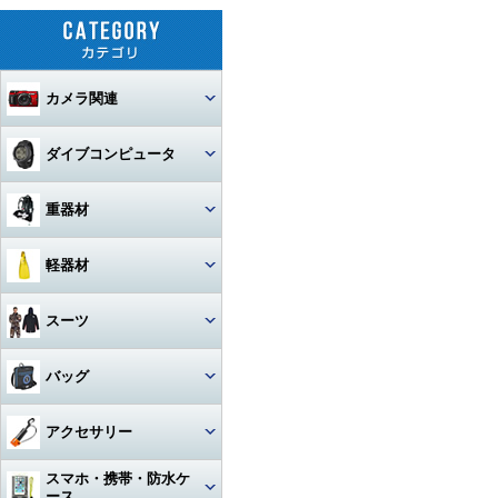
カメラ関連
セット
ダイブコンピュータ
カメラ本体
ウォッチタイプ
重器材
カメラハウジング・ポート
大画面モデル
レギュレター
軽器材
レンズ
一眼レフカメラハウジング
トランスミッター
オクトパス
レギュレター
マスク
スーツ
ストロボ
ミラーレスカメラハウジング
マクロレンズ
コンソールモデル
ゲージ
DINモデル
スノーケル
1眼タイプ
アーム・グリップ・ベース・ス
ウェットスーツ
コンパクトカメラハウジング
ワイドレンズ
ストロボ本体
バッグ
テー
DCアクセサリー・パーツ
BCジャケット
アクセサリー・その他
3連ゲージ
フィン
2眼タイプ
スノーケル本体
レンズオプション・フィルタ
アクションカメラ・GoPro
ウェットスーツアクセサリー
ビデオカメラハウジング
接続ケーブル
フロートアーム
ー・アダプター
下取り・キャンペーン
メッシュバッグ（フルサイズ）
オクトパスインフレーター
アクセサリー
2連ゲージ
スタビタイプ
(AIR-2等)
ブーツ
フルフェイスマスク
アクセサリ・パーツ・その他
フルフットタイプ
アクションカメラ・GoPro本
ビデオライト
ウェットスーツインナー
ポート・ギア・オプション
その他・アクセサリー
クランプ
体
メッシュバッグ（ミニ）
フロントアジャスタブルタイ
スマホ・携帯・防水ケ
インフレーター
ナイフ
シングルゲージ
プ
グローブ
マスク用レンズ
ストラップタイプ
フルフットフィン向け
アクションカメラ・GoProア
ース