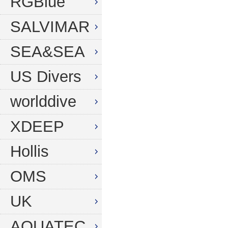
RGBlue
SALVIMAR
SEA&SEA
US Divers
worlddive
XDEEP
Hollis
OMS
UK
AQUATEC