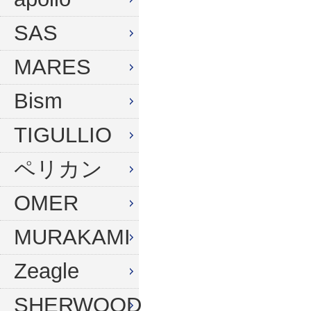
ウィンターグローブ
マスク
SAS
フード
スノーケル
MARES
ドライフード
フィン
Bism
フードベスト
ウェットスーツ
メッシュバッグ
インナー
TIGULLIO
ウェイトベルト
グローブ
ペリカン
ウェイト
ソックス
OMER
アンクルウェイト
バッグ
MURAKAMI
ウェイトベスト
ウェイト
Zeagle
水中ライト
ナイフ
コンパス
SHERWOOD