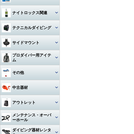
ハンガー
ジャケット
Oリング
図鑑
ナイトロックス関連
時計（ダイバーウォッチ）
パンツ
ボンド
写真集
レギュレター
テクニカルダイビング
ログブック
帽子
エアーガン
教材
ゲージ
リール
水着
BC（プラダー・ウィング）
サイドマウント
工具
その他
タンク
フロート
サングラス
ダイブコンピューター
プロダイバー用アイテ
ホース‐レギュレター
レギュレター
ム
アクセサリー・その他
ロープ
タオル
フィン
ホース‐オクトパス
サイドマウントBC
マスク・フィン
その他
日焼け止め・クラゲ除け
サンダル
タンク関連
ホース‐BC
アクセサリー・その他
スーツ・フード
激レアアイテム
冬用アクセサリー・暖かアイテ
中古器材
アパレルその他
アクセサリー・その他
ム
ホース‐ゲージ（高圧）
ウェイト
ウェットスーツ
タンク
キーホルダー
カメラ関連
アウトレット
ホース‐ドライスーツ
フーカー関連
ドライスーツ
簡易潜水器具・緊急浮上用セッ
タンク
ト
耳栓・耳抜きアイテム
ダイブコンピュータ
メンテナンス・オーバ
ホース‐その他
重器材
水中通話装置
フード
ーホール
水中スクーター
移充填ホース
トラベルグッズ
重器材
洗浄用品
軽器材
レギュレター（1st+2nd）オー
ダイビング器材レンタ
作業用道具
バーホール
水中銃(スピアガン)・手モリ
タンクアクセサリー・その他