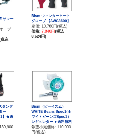
Bism ウィンターヒート
GE サマー
グローブ 【AWG3600】
定価: 10,780円(税込)
 オープ
価格:
7,840円
(税込
8,624円)
(税込
 ◆スタンダ
Bism（ビーイズム）
ター
WHITE Beans Spec1(ホ
21】★送
ワイトビーンズSpec1）
レギュレター ▼送料無料
0,900
希望小売価格: 110,000
円(税込)