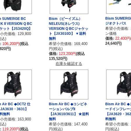
Bism SUMER
m SUMERGE BC
Bism（ビーイズム）
ジオクトパス
K II VERSION Q BC
NELEUS(ネレウス)
希望小売価格:
ケット【JS3420Q】
VERSION Q BCジャケッ
ン価格
小売価格: 129,800
ト【JX3010D】 ▼送料
価格:
22,400円
税込)
無料
24,640円)
:
106,200円
(税込
希望小売価格: 169,400
,820円)
円(税込)
価格:
123,200円
(税込
135,520円)
在庫を確認する
m Air BC ◆OCT2 仕
Bism Air BC ◆コンビネ
Bism Air BC
JA3630・3631】
ーションバルブII
ードインフレー
料無料
【JA3610/3611】 ★送料
【JA3620・36
小売価格: 163,900
無料
料無料
税込)
希望小売価格: 147,400
希望小売価格: 13
:
119,200円
(税込
円(税込)
円(税込)