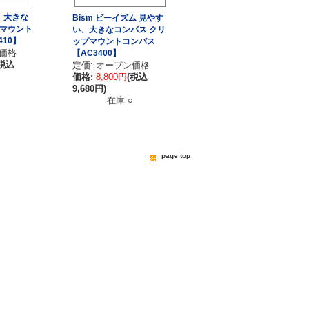
い、大きな
Bism ビーイズム 見やす
トマウント
い、大きなコンパス クリ
410】
ップマウントコンパス
ン価格
【AC3400】
(税込
定価: オープン価格
価格:
8,800円
(税込
9,680円)
在庫 ○
page top