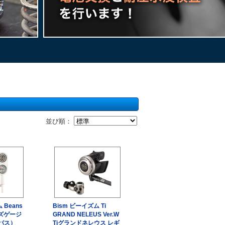
並び順：
 Beans
Bism ビーイズム Ti
ンズゲージ
GRAND NELEUS Ver.W
パス）
Tiグランドネレウス レギ