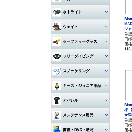
アクセサリー・その他
ドライスーツ
アームセット
ビデオライト
クセサリー
キャスター・キャリーバッグ
コンパス
ライト
その他・アクセサリー
バックフロートタイプ
チタン
iPhone用防水ハウジング
ソックス
度入りマスク
アクセサリ・パーツ・その他
デッキソール（ボート向け）
3シーズングローブ
ビデオライトアクセサリー・
水中ライト
（DIVE）
カメラメンテナンス用品
ドライスーツアクセサリー
アーム関連
パーツ
ギアバッグ
Bis
水深計
ハサミ
アクセサリー・その他
ステンレス
カレンダーソール（磯、ビー
軽器材セット
iPhone・スマホ・携帯
アクセサリ・パーツ・その他
サマーグローブ
MAR
チ向け）
書籍・DVD
ドライスーツインナー
ワイドタイプ
グリップ・ベース・ステー
ウェイト
ハードケース
ジャ
激安！重器材セット
ラインカッター
折りたたみ
希望
オススメ！軽器材セット
iPad用
ローカット
ウィンターグローブ
フード・ベスト
スポットタイプ
その他・パーツ関連
円(
ウォータープルーフバッグ
ウェイト
セーフティーグッズ
おススメ！重器材セット
カラビナ・フック
クッキング向け
価格
アクセサリー・その他
その他
その他
ワイド・スポット切り替えタイ
ラッシュガード
116
プ
ペリカンケース
ウェイトベルト用バックル
パーツ・アクセサリー・その
ストラップ
フロート・シグナルブイ
コイルランヤード
フリーダイビング
他
レギンス
ハロゲン・その他
レギュレターバッグ
ベルトタイプ
ホース・ゲージ・オクトパスホ
ホーン・ブザー
リトラクター
ルダー
マスク
スノーケリング
ボートコート
ライトアクセサリー・パーツ
フィンバッグ
ベストタイプ
ケミカルライト・スティックラ
スレート
カラビナ・フック
イト
ロングフィン
セット
キッズ・ジュニア用品
スーツバッグ
アンクルウェイト
指示棒
ライフジャケット
カレントフック
スノーケル
マスク・スノーケル
その他
ソフトウェイト
ウェット・ウェア・ラッシュ
アパレル
ベル・シェーカー
アクセサリー・その他
その他
フリーダイビングコンピュータ
Bis
ー
フィン・ブーツ・グローブ
バッグアクセサリー・パーツ・
ウェイトベルトアクセサリー・
様 【
マスク・スノーケル・フィン
その他
その他
マスク曇り止め
Tシャツ
メンテナンス用品
★送
アクセサリー・その他
アクセサリー・その他
希望
その他・アクセサリー
円(
トランシーバー・水中通話装置
パーカー
グリス・オイル
書籍・DVD・教材
価格