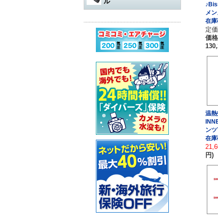
ル
♪Bi
水中遊び道具
軽器材
レギュレター
アダプター
その他
メン
アクセサリー・その他
オクトパスオーバーホール
コンプレッサー
ウェットスーツ
水中銃（スピアガン）本体
在庫
ログタンク
スーツ
オクトパス
マスク
パーツ・その他
定価:
ゲージ オーバーホール
価格
ステッカー
ドライスーツ
シャフト
コンプレッサー本体
保護アイテム
バッグ
ゲージ
スノーケル
ウェットスーツ
130
インフレーターオクトパス
（AIR-2など）オーバーホール
カー用品・シャワー
ドライスーツ用インナー
シャフトパーツ
アクセサリー・その他
フラッグ
アクセサリー
BCジャケット
フィン
ドライスーツ
メッシュバッグ
インフレーター オーバーホー
ル
超音波洗浄機
キッズ用ウェットスーツ
シャフトアクセサリー
オクトパスインフレーター
防水アイテム
水中ライト
ブーツ
フード・ベスト
キャスター・キャリーバッグ
ナイフ
（AIR-2等）
BC（インフレーター含む）オ
ーバーホール
その他
重器材セット
スリングゴム
超音波洗浄機
その他
ウェイト
インフレーター
グローブ
ボートコート
ハードケース
カラビナ・フック
タンク耐圧検査
温熱
スノーケリング3点セット
モリ先
アクセサリー・その他
ホース、ゲージ、オクトパス
セーフティーグッズ
セット
セット
ウォータープルーフバッグ
INN
ホルダー
ンツ
タンクバルブ オーバーホール
スノーケリングセット
ウィッシュボン
在庫
タンク
ペリカンケース
スレート
フロート・シグナルブイ
ダイブコンピューター バッテ
21,
リー交換
円)
レギュレター
ライン
簡易潜水器具
レギュレターバッグ
指示棒
ホーン・ブザー
エアチャージ
BCジャケット
バンジー
水中銃(スピアガン)・手モリ関
スーツバッグ
マスク曇り止め
ライフジャケット
連
ゲージ
リール
その他
その他
ベル・シェーカー
アクセサリー・その他
オクトパス
パーツ・アクセサリー