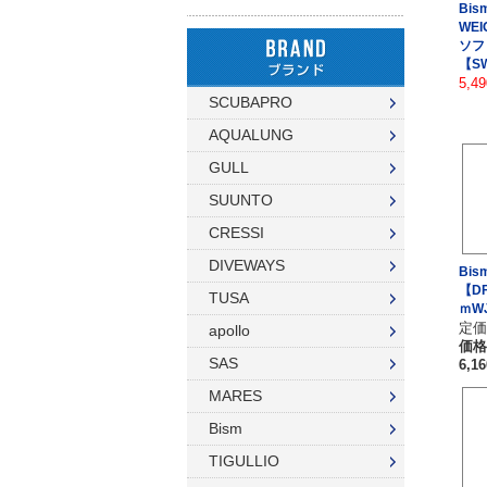
ハンガー
Bis
WE
ダイブコンピューター
フロート
リール
ソフ
【S
タンク（4・8・10L）
ストリンガー
5,4
その他
SCUBAPRO
タンク（12・14L）
ラインワインダー
AQUALUNG
タンク（250気圧）
手モリ・パラライザー
GULL
SUUNTO
タンク（300気圧）
手モリアクセサリー
CRESSI
マスク
スカリ・網
DIVEWAYS
Bis
【D
スノーケル
エビバサミ
TUSA
ｍWJ
定価:
apollo
フィン
アワビオコシ
価格
SAS
6,1
ドライスーツ用フィン
その他
MARES
ブーツ
フック
Bism
TIGULLIO
グローブ
ダイブコンピューター