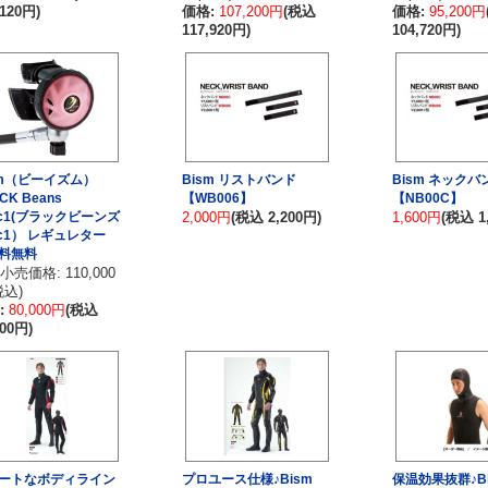
,120円)
価格:
107,200円
(税込
価格:
95,200円
117,920円)
104,720円)
sm（ビーイズム）
Bism リストバンド
Bism ネックバ
CK Beans
【WB006】
【NB00C】
ec1(ブラックビーンズ
2,000円
(税込 2,200円)
1,600円
(税込 1
ec1） レギュレター
料無料
小売価格: 110,000
税込)
:
80,000円
(税込
000円)
ートなボディライン
プロユース仕様♪Bism
保温効果抜群♪B