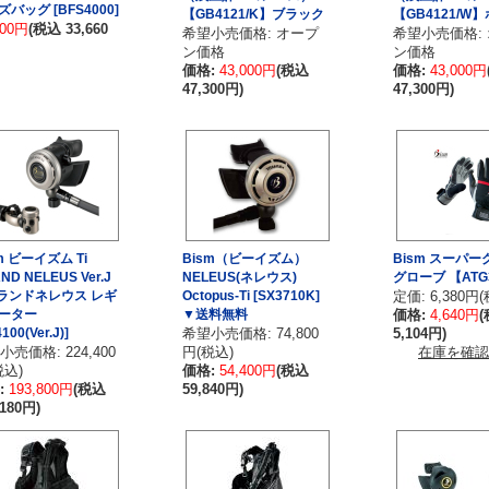
バッグ [BFS4000]
【GB4121/K】ブラック
【GB4121/W
600円
(税込 33,660
希望小売価格: オープ
希望小売価格:
ン価格
ン価格
価格:
43,000円
(税込
価格:
43,000円
47,300円)
47,300円)
m ビーイズム Ti
Bism（ビーイズム）
Bism スーパ
ND NELEUS Ver.J
NELEUS(ネレウス)
グローブ 【ATG
グランドネレウス レギ
Octopus-Ti [SX3710K]
定価: 6,380円
ーター
▼送料無料
価格:
4,640円
100(Ver.J)]
希望小売価格: 74,800
5,104円)
小売価格: 224,400
円(税込)
在庫を確認
税込)
価格:
54,400円
(税込
:
193,800円
(税込
59,840円)
,180円)