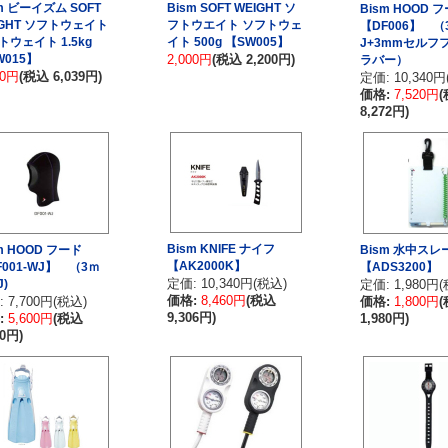
m ビーイズム SOFT
Bism SOFT WEIGHT ソ
Bism HOOD 
IGHT ソフトウェイト
フトウエイト ソフトウェ
【DF006】 （
トウェイト 1.5kg
イト 500g 【SW005】
J+3mmセルフ
W015】
2,000円
(税込 2,200円)
ラバー）
90円
(税込 6,039円)
定価: 10,340円
価格:
7,520円
8,272円)
Bism KNIFE ナイフ
m HOOD フード
Bism 水中スレ
【AK2000K】
F001-WJ】 （3ｍ
【ADS3200】
定価: 10,340円(税込)
)
定価: 1,980円
価格:
8,460円
(税込
 7,700円(税込)
価格:
1,800円
9,306円)
:
5,600円
(税込
1,980円)
60円)