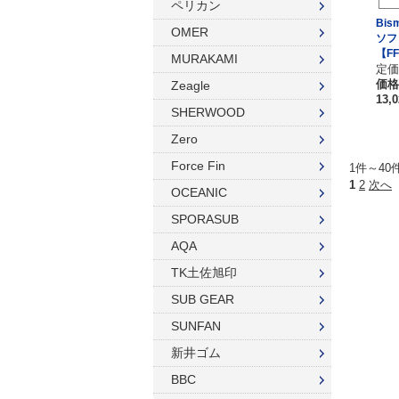
ペリカン
ウィンターグローブ
マスク
Bis
OMER
ソフ
【FF
フード
スノーケル
MURAKAMI
定価:
価格
Zeagle
ドライフード
フィン
13,
SHERWOOD
フードベスト
ウェットスーツ
Zero
メッシュバッグ
インナー
Force Fin
1件～40
1
2
次へ
OCEANIC
ウェイトベルト
グローブ
SPORASUB
ウェイト
ソックス
AQA
アンクルウェイト
バッグ
TK土佐旭印
SUB GEAR
ウェイトベスト
ウェイト
SUNFAN
水中ライト
ナイフ
新井ゴム
コンパス
BBC