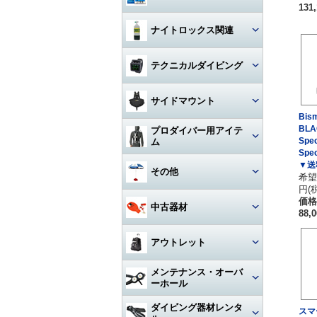
131
ハンガー
ジャケット
Oリング
図鑑
ナイトロックス関連
時計（ダイバーウォッチ）
パンツ
ボンド
写真集
レギュレター
テクニカルダイビング
ログブック
帽子
エアーガン
教材
ゲージ
リール
水着
BC（プラダー・ウィング）
サイドマウント
工具
その他
Bi
タンク
フロート
サングラス
ダイブコンピューター
BLA
プロダイバー用アイテ
ホース‐レギュレター
レギュレター
Sp
ム
アクセサリー・その他
Sp
ロープ
タオル
フィン
ホース‐オクトパス
サイドマウントBC
▼送
マスク・フィン
その他
希望
日焼け止め・クラゲ除け
サンダル
タンク関連
円(
ホース‐BC
アクセサリー・その他
スーツ・フード
価格
激レアアイテム
冬用アクセサリー・暖かアイテ
中古器材
アパレルその他
アクセサリー・その他
88,
ム
ホース‐ゲージ（高圧）
ウェイト
ウェットスーツ
タンク
キーホルダー
カメラ関連
アウトレット
ホース‐ドライスーツ
フーカー関連
ドライスーツ
簡易潜水器具・緊急浮上用セッ
タンク
ト
耳栓・耳抜きアイテム
ダイブコンピュータ
メンテナンス・オーバ
ホース‐その他
重器材
水中通話装置
フード
ーホール
水中スクーター
移充填ホース
トラベルグッズ
重器材
洗浄用品
軽器材
レギュレター（1st+2nd）オー
ダイビング器材レンタ
作業用道具
スマ
バーホール
水中銃(スピアガン)・手モリ
タンクアクセサリー・その他