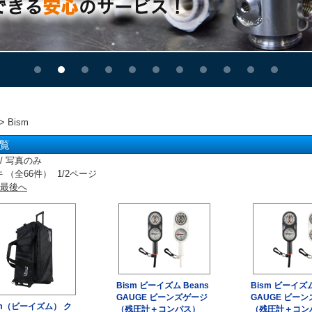
> Bism
覧
/ 写真のみ
件 （全66件） 1/2ページ
最後へ
Bism ビーイズム Beans
Bism ビーイズム
GAUGE ビーンズゲージ
GAUGE ビー
sm（ビーイズム） ク
（残圧計＋コンパス）
（残圧計＋コン