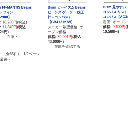
Bism 見やす
m FF-MANTIS Beans
Bism ビーイズム Beans
コンパス リス
トフィン
ビーンズ ゲージ （残圧
コンパス【AC3
2900】
計＋コンパス）
定価: オープ
 16,280円(税込)
【GB4121K/W】
価格:
9,600円
:
11,840円
(税込
メーカー希望価格: オ
10,560円)
024円)
ープン価格
在庫 ×
価格:
39,091円
(税込
43,000円)
在庫を確認する
件 （全66件） 1/2ページ
最後へ