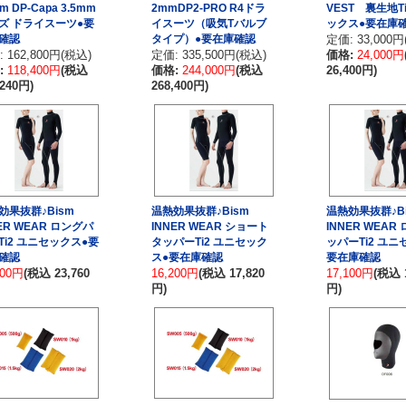
sm DP-Capa 3.5mm
2mmDP2-PRO R4ドラ
VEST 裏生地T
ズ ドライスーツ●要
イスーツ（吸気Tバルブ
ックス●要在庫
確認
タイプ）●要在庫確認
定価: 33,000円
 162,800円(税込)
定価: 335,500円(税込)
価格:
24,000円
:
118,400円
(税込
価格:
244,000円
(税込
26,400円)
,240円)
268,400円)
効果抜群♪Bism
温熱効果抜群♪Bism
温熱効果抜群♪B
ER WEAR ロングパ
INNER WEAR ショート
INNER WEAR
Ti2 ユニセックス●要
タッパーTi2 ユニセック
ッパーTi2 ユニ
確認
ス●要在庫確認
要在庫確認
600円
(税込 23,760
16,200円
(税込 17,820
17,100円
(税込 
円)
円)