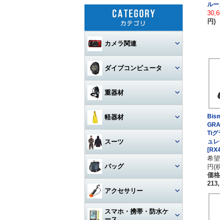
ルーズ
30,
円)
カメラ関連
セット
ダイブコンピュータ
カメラ本体
ウォッチタイプ
重器材
カメラハウジング・ポート
大画面モデル
レギュレター
Bis
軽器材
レンズ
一眼レフカメラハウジング
GRA
トランスミッター
Ti
オクトパス
レギュレター
マスク
スーツ
ュレ
ストロボ
ミラーレスカメラハウジング
マクロレンズ
コンソールモデル
[RX4
ゲージ
DINモデル
希望
スノーケル
1眼タイプ
アーム・グリップ・ベース・ス
ウェットスーツ
コンパクトカメラハウジング
ワイドレンズ
ストロボ本体
バッグ
円(
テー
DCアクセサリー・パーツ
BCジャケット
アクセサリー・その他
3連ゲージ
価格
フィン
2眼タイプ
スノーケル本体
レンズオプション・フィルタ
213
アクションカメラ・GoPro
ウェットスーツアクセサリー
ビデオカメラハウジング
接続ケーブル
フロートアーム
ー・アダプター
下取り・キャンペーン
メッシュバッグ（フルサイズ）
オクトパスインフレーター
アクセサリー
2連ゲージ
スタビタイプ
(AIR-2等)
ブーツ
フルフェイスマスク
アクセサリ・パーツ・その他
フルフットタイプ
アクションカメラ・GoPro本
ビデオライト
ウェットスーツインナー
ポート・ギア・オプション
その他・アクセサリー
クランプ
体
メッシュバッグ（ミニ）
フロントアジャスタブルタイ
スマホ・携帯・防水ケ
インフレーター
ナイフ
シングルゲージ
プ
グローブ
マスク用レンズ
ストラップタイプ
フルフットフィン向け
アクションカメラ・GoProア
ース