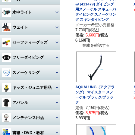
アクセサリー・その他
ドライスーツ
アームセット
ビデオライト
クセサリー
@ [411479] ダイビング
キャスター・キャリーバッグ
コンパス
ライト
その他・アクセサリー
バックフロートタイプ
チタン
iPhone用防水ハウジング
用スノーケル スキューバ
ソックス
度入りマスク
アクセサリ・パーツ・その他
デッキソール（ボート向け）
3シーズングローブ
ビデオライトアクセサリー・
水中ライト
（DIVE）
カメラメンテナンス用品
ドライスーツアクセサリー
アーム関連
ダイビング スノーケリン
パーツ
ギアバッグ
グ スキンダイビング
水深計
ハサミ
アクセサリー・その他
ステンレス
カレンダーソール（磯、ビー
軽器材セット
iPhone・スマホ・携帯
アクセサリ・パーツ・その他
サマーグローブ
メーカー希望小売価格:
チ向け）
書籍・DVD
ドライスーツインナー
ワイドタイプ
グリップ・ベース・ステー
ウェイト
ハードケース
7,700円(税込)
激安！重器材セット
ラインカッター
折りたたみ
オススメ！軽器材セット
iPad用
ローカット
ウィンターグローブ
価格:
5,600円
(税込
フード・ベスト
スポットタイプ
その他・パーツ関連
6,160円)
ウォータープルーフバッグ
ウェイト
セーフティーグッズ
おススメ！重器材セット
カラビナ・フック
クッキング向け
在庫を確認する
アクセサリー・その他
その他
その他
ワイド・スポット切り替えタイ
ラッシュガード
プ
ペリカンケース
ウェイトベルト用バックル
パーツ・アクセサリー・その
ストラップ
フロート・シグナルブイ
コイルランヤード
フリーダイビング
他
レギンス
ハロゲン・その他
レギュレターバッグ
ベルトタイプ
ホース・ゲージ・オクトパスホ
ホーン・ブザー
リトラクター
ルダー
マスク
スノーケリング
ボートコート
ライトアクセサリー・パーツ
フィンバッグ
ベストタイプ
ケミカルライト・スティックラ
スレート
カラビナ・フック
イト
ロングフィン
セット
AQUALUNG（アクアラ
キッズ・ジュニア用品
スーツバッグ
アンクルウェイト
指示棒
ライフジャケット
カレントフック
ング） マイスター スノ
スノーケル
ーケル ブラック/ブラッ
マスク・スノーケル
その他
ソフトウェイト
ウェット・ウェア・ラッシュ
アパレル
ク
ベル・シェーカー
アクセサリー・その他
その他
フリーダイビングコンピュータ
定価: 7,150円(税込)
ー
フィン・ブーツ・グローブ
バッグアクセサリー・パーツ・
ウェイトベルトアクセサリー・
価格:
3,575円
(税込
マスク・スノーケル・フィン
その他
その他
マスク曇り止め
Tシャツ
メンテナンス用品
3,933円)
アクセサリー・その他
アクセサリー・その他
その他・アクセサリー
トランシーバー・水中通話装置
パーカー
グリス・オイル
書籍・DVD・教材