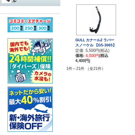
ル
水中遊び道具
軽器材
レギュレター
アダプター
その他
アクセサリー・その他
オクトパスオーバーホール
コンプレッサー
ウェットスーツ
水中銃（スピアガン）本体
ログタンク
スーツ
オクトパス
マスク
パーツ・その他
ゲージ オーバーホール
ステッカー
ドライスーツ
シャフト
コンプレッサー本体
保護アイテム
バッグ
ゲージ
スノーケル
ウェットスーツ
インフレーターオクトパス
（AIR-2など）オーバーホール
カー用品・シャワー
ドライスーツ用インナー
シャフトパーツ
アクセサリー・その他
フラッグ
アクセサリー
BCジャケット
フィン
ドライスーツ
メッシュバッグ
GULL カナール2 ラバー
インフレーター オーバーホー
スノーケル 【GS-3065】
ル
超音波洗浄機
キッズ用ウェットスーツ
シャフトアクセサリー
オクトパスインフレーター
定価: 5,500円(税込)
防水アイテム
水中ライト
ブーツ
フード・ベスト
キャスター・キャリーバッグ
ナイフ
（AIR-2等）
BC（インフレーター含む）オ
価格:
4,000円
(税込
ーバーホール
その他
重器材セット
スリングゴム
超音波洗浄機
4,400円)
その他
ウェイト
インフレーター
グローブ
ボートコート
ハードケース
カラビナ・フック
1件～21件 （全21件）
タンク耐圧検査
スノーケリング3点セット
モリ先
アクセサリー・その他
ホース、ゲージ、オクトパス
セーフティーグッズ
セット
セット
ウォータープルーフバッグ
ホルダー
タンクバルブ オーバーホール
スノーケリングセット
ウィッシュボン
タンク
ペリカンケース
スレート
フロート・シグナルブイ
ダイブコンピューター バッテ
リー交換
レギュレター
ライン
簡易潜水器具
レギュレターバッグ
指示棒
ホーン・ブザー
エアチャージ
BCジャケット
バンジー
水中銃(スピアガン)・手モリ関
スーツバッグ
マスク曇り止め
ライフジャケット
連
ゲージ
リール
その他
その他
ベル・シェーカー
アクセサリー・その他
オクトパス
パーツ・アクセサリー