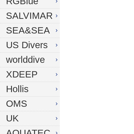
RGBlue
SALVIMAR
SEA&SEA
US Divers
worlddive
XDEEP
Hollis
OMS
UK
AQUATEC