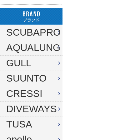
ハンガー
ダイブコンピューター
フロート
リール
タンク（4・8・10L）
ストリンガー
その他
SCUBAPRO
タンク（12・14L）
ラインワインダー
AQUALUNG
タンク（250気圧）
手モリ・パラライザー
タンク（300気圧）
GULL
手モリアクセサリー
マスク
スカリ・網
SUUNTO
スノーケル
エビバサミ
CRESSI
フィン
アワビオコシ
DIVEWAYS
ドライスーツ用フィン
その他
TUSA
ブーツ
フック
グローブ
ダイブコンピューター
apollo