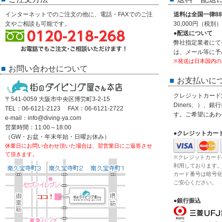
インターネットでのご注文の他に、電話・FAXでのご注
送料は全国一律88
文やご相談も可能です。
30,000円（税
●配送について
弊社指定業者にて
は、メール等に予
※発送は日本国内の
お問い合わせについて
お支払いに
クレジットカード決済
〒541-0059 大阪市中央区博労町3-2-15
Diners、）、
TEL：06-6121-2123 FAX：06-6121-2722
す。ご希望にあわ
e-mail：info@diving-ya.com
営業時間：11:00～18:00
●クレジットカー
（GW・お盆・年末年始・日曜お休み）
休業日にお問い合わせ頂いた場合は、翌営業日にご返答させ
て頂きます。
※クレジットカード
利用しております
カード番号は暗号
ご安心ください。
●銀行振込