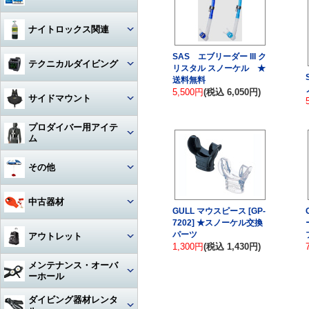
ハンガー
ジャケット
Oリング
図鑑
ナイトロックス関連
時計（ダイバーウォッチ）
パンツ
ボンド
写真集
SAS エブリーダー III ク
レギュレター
テクニカルダイビング
ログブック
帽子
リスタル スノーケル ★
エアーガン
送料無料
教材
ゲージ
5,500円
(税込 6,050円)
リール
水着
BC（プラダー・ウィング）
サイドマウント
工具
その他
タンク
フロート
サングラス
ダイブコンピューター
プロダイバー用アイテ
ホース‐レギュレター
レギュレター
ム
アクセサリー・その他
ロープ
タオル
フィン
ホース‐オクトパス
サイドマウントBC
マスク・フィン
その他
日焼け止め・クラゲ除け
サンダル
タンク関連
ホース‐BC
アクセサリー・その他
スーツ・フード
激レアアイテム
冬用アクセサリー・暖かアイテ
中古器材
アパレルその他
アクセサリー・その他
ム
GULL マウスピース [GP-
ホース‐ゲージ（高圧）
ウェイト
ウェットスーツ
7202] ★スノーケル交換
タンク
キーホルダー
カメラ関連
パーツ
アウトレット
ホース‐ドライスーツ
1,300円
(税込 1,430円)
フーカー関連
ドライスーツ
簡易潜水器具・緊急浮上用セッ
タンク
ト
耳栓・耳抜きアイテム
ダイブコンピュータ
メンテナンス・オーバ
ホース‐その他
重器材
水中通話装置
フード
ーホール
水中スクーター
移充填ホース
トラベルグッズ
重器材
洗浄用品
軽器材
レギュレター（1st+2nd）オー
ダイビング器材レンタ
作業用道具
バーホール
水中銃(スピアガン)・手モリ
タンクアクセサリー・その他