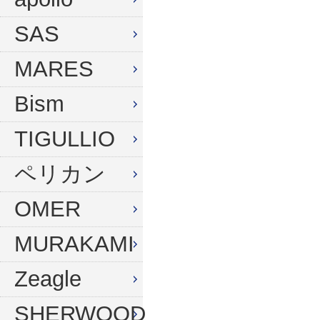
ウィンターグローブ
マスク
SAS
フード
スノーケル
MARES
ドライフード
フィン
Bism
フードベスト
ウェットスーツ
メッシュバッグ
インナー
TIGULLIO
ウェイトベルト
グローブ
ペリカン
ウェイト
ソックス
OMER
アンクルウェイト
バッグ
MURAKAMI
ウェイトベスト
ウェイト
Zeagle
水中ライト
ナイフ
コンパス
SHERWOOD