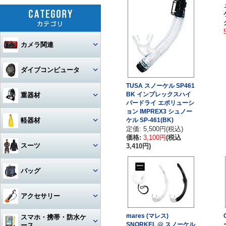
カメラ関連
セット
ダイブコンピュータ
TUSA スノーケル SP461
カメラ本体
ウォッチタイプ
BK インプレックスハイ
重器材
パードライ エポリューシ
カメラハウジング・ポート
ョン IMPREX3 シュノー
大画面モデル
レギュレター
軽器材
ケル SP-461(BK)
レンズ
一眼レフカメラハウジング
定価: 5,500円(税込)
トランスミッター
価格:
3,100円
(税込
オクトパス
レギュレター
マスク
スーツ
3,410円)
ストロボ
ミラーレスカメラハウジング
マクロレンズ
コンソールモデル
ゲージ
DINモデル
スノーケル
1眼タイプ
アーム・グリップ・ベース・ス
ウェットスーツ
コンパクトカメラハウジング
ワイドレンズ
ストロボ本体
バッグ
テー
DCアクセサリー・パーツ
BCジャケット
アクセサリー・その他
3連ゲージ
フィン
2眼タイプ
スノーケル本体
レンズオプション・フィルタ
アクションカメラ・GoPro
ウェットスーツアクセサリー
ビデオカメラハウジング
接続ケーブル
フロートアーム
ー・アダプター
下取り・キャンペーン
メッシュバッグ（フルサイズ）
オクトパスインフレーター
アクセサリー
2連ゲージ
スタビタイプ
(AIR-2等)
ブーツ
フルフェイスマスク
アクセサリ・パーツ・その他
フルフットタイプ
アクションカメラ・GoPro本
ビデオライト
ウェットスーツインナー
ポート・ギア・オプション
その他・アクセサリー
クランプ
体
メッシュバッグ（ミニ）
フロントアジャスタブルタイ
mares (マレス)
スマホ・携帯・防水ケ
インフレーター
ナイフ
シングルゲージ
プ
グローブ
マスク用レンズ
ストラップタイプ
フルフットフィン向け
アクションカメラ・GoProア
SNORKEL @ スノーケル
ース