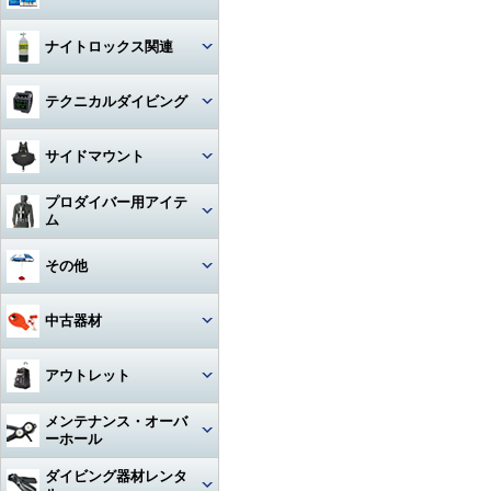
ハンガー
ジャケット
Oリング
図鑑
ナイトロックス関連
時計（ダイバーウォッチ）
パンツ
ボンド
写真集
レギュレター
テクニカルダイビング
ログブック
帽子
エアーガン
教材
ゲージ
リール
水着
BC（プラダー・ウィング）
サイドマウント
工具
その他
タンク
フロート
サングラス
ダイブコンピューター
プロダイバー用アイテ
ホース‐レギュレター
レギュレター
ム
アクセサリー・その他
ロープ
タオル
フィン
ホース‐オクトパス
サイドマウントBC
マスク・フィン
その他
日焼け止め・クラゲ除け
サンダル
タンク関連
ホース‐BC
アクセサリー・その他
スーツ・フード
激レアアイテム
冬用アクセサリー・暖かアイテ
中古器材
アパレルその他
アクセサリー・その他
ム
ホース‐ゲージ（高圧）
ウェイト
ウェットスーツ
タンク
キーホルダー
カメラ関連
アウトレット
ホース‐ドライスーツ
フーカー関連
ドライスーツ
簡易潜水器具・緊急浮上用セッ
タンク
ト
耳栓・耳抜きアイテム
ダイブコンピュータ
メンテナンス・オーバ
ホース‐その他
重器材
水中通話装置
フード
ーホール
水中スクーター
移充填ホース
トラベルグッズ
重器材
洗浄用品
軽器材
レギュレター（1st+2nd）オー
ダイビング器材レンタ
作業用道具
バーホール
水中銃(スピアガン)・手モリ
タンクアクセサリー・その他