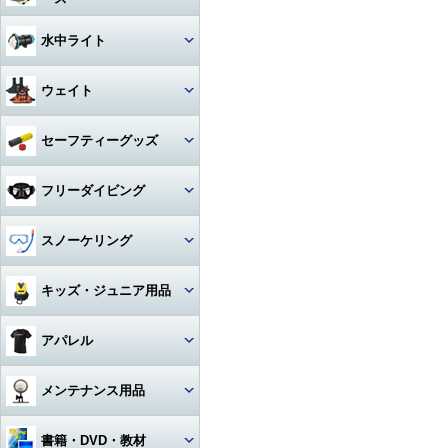
アクセサリー・その他
ドライスーツ
アームセット
ビデオライト
クセサリー
キャスター・キャリーバッグ
コンパス
ライト
その他・アクセサリー
バックフロートタイプ
チタン
iPhone用防水ハウジング
ソックス
度入りマスク
アクセサリ・パーツ・その他
デッキソール（ボート向け）
3シーズングローブ
ビデオライトアクセサリー・
水中ライト
（DIVE）
カメラメンテナンス用品
ドライスーツアクセサリー
アーム関連
パーツ
ギアバッグ
水深計
ハサミ
アクセサリー・その他
ステンレス
カレンダーソール（磯、ビー
軽器材セット
iPhone・スマホ・携帯
アクセサリ・パーツ・その他
サマーグローブ
チ向け）
書籍・DVD
ドライスーツインナー
ワイドタイプ
グリップ・ベース・ステー
ウェイト
ハードケース
激安！重器材セット
ラインカッター
折りたたみ
オススメ！軽器材セット
iPad用
ローカット
ウィンターグローブ
フード・ベスト
スポットタイプ
その他・パーツ関連
ウォータープルーフバッグ
ウェイト
セーフティーグッズ
おススメ！重器材セット
カラビナ・フック
クッキング向け
アクセサリー・その他
その他
その他
ワイド・スポット切り替えタイ
ラッシュガード
プ
ペリカンケース
ウェイトベルト用バックル
パーツ・アクセサリー・その
ストラップ
フロート・シグナルブイ
コイルランヤード
フリーダイビング
他
レギンス
ハロゲン・その他
レギュレターバッグ
ベルトタイプ
ホース・ゲージ・オクトパスホ
ホーン・ブザー
リトラクター
ルダー
マスク
スノーケリング
ボートコート
ライトアクセサリー・パーツ
フィンバッグ
ベストタイプ
ケミカルライト・スティックラ
スレート
カラビナ・フック
イト
ロングフィン
セット
キッズ・ジュニア用品
スーツバッグ
アンクルウェイト
指示棒
ライフジャケット
カレントフック
スノーケル
マスク・スノーケル
その他
ソフトウェイト
ウェット・ウェア・ラッシュ
アパレル
ベル・シェーカー
アクセサリー・その他
その他
フリーダイビングコンピュータ
ー
フィン・ブーツ・グローブ
バッグアクセサリー・パーツ・
ウェイトベルトアクセサリー・
マスク・スノーケル・フィン
その他
その他
マスク曇り止め
Tシャツ
メンテナンス用品
アクセサリー・その他
アクセサリー・その他
その他・アクセサリー
トランシーバー・水中通話装置
パーカー
グリス・オイル
書籍・DVD・教材