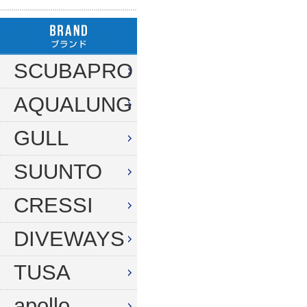
ハンガー
ダイブコンピューター
フロート
リール
タンク（4・8・10L）
ストリンガー
その他
SCUBAPRO
タンク（12・14L）
ラインワインダー
AQUALUNG
タンク（250気圧）
手モリ・パラライザー
タンク（300気圧）
GULL
手モリアクセサリー
マスク
スカリ・網
SUUNTO
スノーケル
エビバサミ
CRESSI
フィン
アワビオコシ
DIVEWAYS
ドライスーツ用フィン
その他
TUSA
ブーツ
フック
グローブ
ダイブコンピューター
apollo