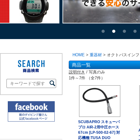
HOME
>
重器材
> オクトパスインフレ
商品一覧
説明付き
/ 写真のみ
1件～7件 （全7件）
SCUBAPRO スキューバ
プロ AIR-2用中圧ホース
67cm [LP-500-02-67] 対
応機種:TUSA DUO