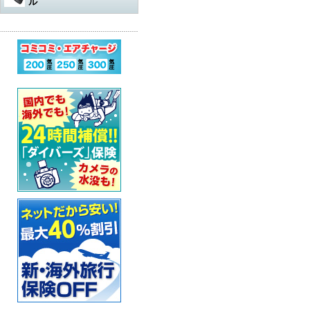
ル
水中遊び道具
軽器材
レギュレター
アダプター
その他
アクセサリー・その他
オクトパスオーバーホール
コンプレッサー
ウェットスーツ
水中銃（スピアガン）本体
ログタンク
スーツ
オクトパス
マスク
パーツ・その他
ゲージ オーバーホール
ステッカー
ドライスーツ
シャフト
コンプレッサー本体
保護アイテム
バッグ
ゲージ
スノーケル
ウェットスーツ
インフレーターオクトパス
（AIR-2など）オーバーホール
カー用品・シャワー
ドライスーツ用インナー
シャフトパーツ
アクセサリー・その他
フラッグ
アクセサリー
BCジャケット
フィン
ドライスーツ
メッシュバッグ
インフレーター オーバーホー
ル
超音波洗浄機
キッズ用ウェットスーツ
シャフトアクセサリー
オクトパスインフレーター
防水アイテム
水中ライト
ブーツ
フード・ベスト
キャスター・キャリーバッグ
ナイフ
（AIR-2等）
BC（インフレーター含む）オ
ーバーホール
その他
重器材セット
スリングゴム
超音波洗浄機
その他
ウェイト
インフレーター
グローブ
ボートコート
ハードケース
カラビナ・フック
タンク耐圧検査
スノーケリング3点セット
モリ先
アクセサリー・その他
ホース、ゲージ、オクトパス
セーフティーグッズ
セット
セット
ウォータープルーフバッグ
ホルダー
タンクバルブ オーバーホール
スノーケリングセット
ウィッシュボン
タンク
ペリカンケース
スレート
フロート・シグナルブイ
ダイブコンピューター バッテ
リー交換
レギュレター
ライン
簡易潜水器具
レギュレターバッグ
指示棒
ホーン・ブザー
エアチャージ
BCジャケット
バンジー
水中銃(スピアガン)・手モリ関
スーツバッグ
マスク曇り止め
ライフジャケット
連
ゲージ
リール
その他
その他
ベル・シェーカー
アクセサリー・その他
オクトパス
パーツ・アクセサリー