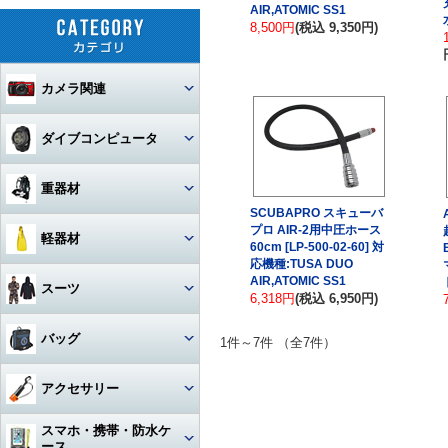
AIR,ATOMIC SS1
8,500円
(税込 9,350円)
カメラ関連
セット
ダイブコンピュータ
カメラ本体
ウォッチタイプ
重器材
SCUBAPRO スキューバ
カメラハウジング・ポート
大画面モデル
プロ AIR-2用中圧ホース
レギュレター
軽器材
60cm [LP-500-02-60] 対
レンズ
一眼レフカメラハウジング
トランスミッター
応機種:TUSA DUO
オクトパス
レギュレター
AIR,ATOMIC SS1
マスク
スーツ
ストロボ
ミラーレスカメラハウジング
マクロレンズ
6,318円
(税込 6,950円)
コンソールモデル
ゲージ
DINモデル
スノーケル
1眼タイプ
アーム・グリップ・ベース・ス
ウェットスーツ
コンパクトカメラハウジング
ワイドレンズ
ストロボ本体
バッグ
テー
1件～7件 （全7件）
DCアクセサリー・パーツ
BCジャケット
アクセサリー・その他
3連ゲージ
フィン
2眼タイプ
スノーケル本体
レンズオプション・フィルタ
アクションカメラ・GoPro
ウェットスーツアクセサリー
ビデオカメラハウジング
接続ケーブル
フロートアーム
ー・アダプター
下取り・キャンペーン
メッシュバッグ（フルサイズ）
オクトパスインフレーター
アクセサリー
2連ゲージ
スタビタイプ
(AIR-2等)
ブーツ
フルフェイスマスク
アクセサリ・パーツ・その他
フルフットタイプ
アクションカメラ・GoPro本
ビデオライト
ウェットスーツインナー
ポート・ギア・オプション
その他・アクセサリー
クランプ
体
メッシュバッグ（ミニ）
フロントアジャスタブルタイ
スマホ・携帯・防水ケ
インフレーター
ナイフ
シングルゲージ
プ
グローブ
マスク用レンズ
ストラップタイプ
フルフットフィン向け
アクションカメラ・GoProア
ース