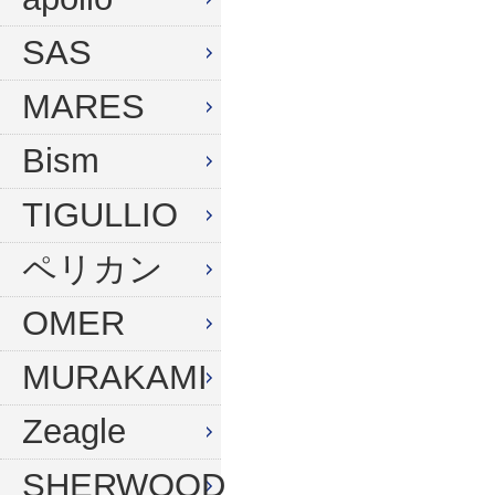
ウィンターグローブ
マスク
SAS
フード
スノーケル
MARES
ドライフード
フィン
Bism
フードベスト
ウェットスーツ
メッシュバッグ
インナー
TIGULLIO
ウェイトベルト
グローブ
ペリカン
ウェイト
ソックス
OMER
アンクルウェイト
バッグ
MURAKAMI
ウェイトベスト
ウェイト
Zeagle
水中ライト
ナイフ
コンパス
SHERWOOD