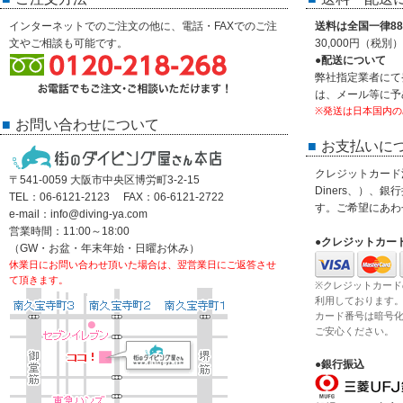
インターネットでのご注文の他に、電話・FAXでのご注
送料は全国一律88
文やご相談も可能です。
30,000円（税
●配送について
弊社指定業者にて
は、メール等に予
※発送は日本国内の
お問い合わせについて
お支払いに
クレジットカード決済
〒541-0059 大阪市中央区博労町3-2-15
Diners、）、
TEL：06-6121-2123 FAX：06-6121-2722
す。ご希望にあわ
e-mail：info@diving-ya.com
営業時間：11:00～18:00
●クレジットカー
（GW・お盆・年末年始・日曜お休み）
休業日にお問い合わせ頂いた場合は、翌営業日にご返答させ
て頂きます。
※クレジットカード
利用しております
カード番号は暗号
ご安心ください。
●銀行振込