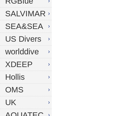
RGBlue
SALVIMAR
SEA&SEA
US Divers
worlddive
XDEEP
Hollis
OMS
UK
AQUATEC