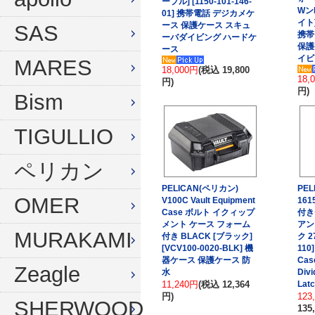
ープル] [1150-101-146-
Wン
01] 携帯電話 デジカメケ
ウィンターグローブ
マスク
イト]
ース 保護ケース スキュ
SAS
携帯
ーバダイビング ハードケ
フード
スノーケル
保護
ース
イビ
MARES
18,000円
(税込 19,800
ドライフード
フィン
18,
円)
円)
Bism
フードベスト
ウェットスーツ
メッシュバッグ
インナー
TIGULLIO
ウェイトベルト
グローブ
ペリカン
ウェイト
ソックス
PELICAN(ペリカン)
PE
OMER
V100C Vault Equipment
16
Case ボルト イクィップ
付き
アンクルウェイト
バッグ
メント ケース フォーム
アン
MURAKAMI
付き BLACK [ブラック]
ク 2
ウェイトベスト
ウェイト
[VCV100-0020-BLK] 機
110]
器ケース 保護ケース 防
Cas
Zeagle
水中ライト
ナイフ
水
Divi
11,240円
(税込 12,364
Latc
円)
123
コンパス
SHERWOOD
135