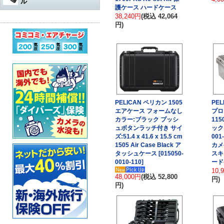
ル
水中遊び道具
軽器材
レギュレター
護ケース ハードケース
アダプター
その他
アクセサリー・その他
オクトパスオーバーホール
38,240円
(税込 42,064
コンプレッサー
ウェットスーツ
水中銃（スピアガン）本体
円)
ログタンク
スーツ
オクトパス
マスク
パーツ・その他
ゲージ オーバーホール
ステッカー
ドライスーツ
シャフト
コンプレッサー本体
保護アイテム
バッグ
ゲージ
スノーケル
ウェットスーツ
インフレーターオクトパス
（AIR-2など）オーバーホール
カー用品・シャワー
ドライスーツ用インナー
シャフトパーツ
アクセサリー・その他
フラッグ
アクセサリー
BCジャケット
フィン
ドライスーツ
メッシュバッグ
インフレーター オーバーホー
ル
超音波洗浄機
キッズ用ウェットスーツ
シャフトアクセサリー
オクトパスインフレーター
防水アイテム
水中ライト
ブーツ
フード・ベスト
キャスター・キャリーバッグ
ナイフ
（AIR-2等）
BC（インフレーター含む）オ
ーバーホール
その他
重器材セット
スリングゴム
超音波洗浄機
PELICAN ペリカン 1505
PE
その他
ウェイト
インフレーター
グローブ
ボートコート
ハードケース
カラビナ・フック
エアケース フォームなし
プロ
タンク耐圧検査
カラー:ブラック プッシ
11
スノーケリング3点セット
モリ先
アクセサリー・その他
ホース、ゲージ、オクトパス
セーフティーグッズ
セット
セット
ウォータープルーフバッグ
ュボタンラッチ付き サイ
ック 
ホルダー
タンクバルブ オーバーホール
ズ:51.4 x 41.6 x 15.5 cm
001
スノーケリングセット
ウィッシュボン
タンク
ペリカンケース
スレート
フロート・シグナルブイ
1505 Air Case Black ア
カメ
ダイブコンピューター バッテ
タッシュケース [015050-
スキ
リー交換
レギュレター
ライン
0010-110]
ード
簡易潜水器具
レギュレターバッグ
指示棒
ホーン・ブザー
10,
エアチャージ
48,000円
(税込 52,800
円)
BCジャケット
バンジー
水中銃(スピアガン)・手モリ関
スーツバッグ
マスク曇り止め
ライフジャケット
円)
連
ゲージ
リール
その他
その他
ベル・シェーカー
アクセサリー・その他
オクトパス
パーツ・アクセサリー