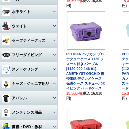
15,300円
(税込 16,830
15,
アクセサリー・その他
ドライスーツ
アームセット
ビデオライト
クセサリー
キャスター・キャリーバッグ
円)
円)
コンパス
ライト
その他・アクセサリー
バックフロートタイプ
チタン
iPhone用防水ハウジング
ソックス
度入りマスク
アクセサリ・パーツ・その他
デッキソール（ボート向け）
3シーズングローブ
ビデオライトアクセサリー・
水中ライト
（DIVE）
カメラメンテナンス用品
ドライスーツアクセサリー
アーム関連
パーツ
ギアバッグ
水深計
ハサミ
アクセサリー・その他
ステンレス
カレンダーソール（磯、ビー
軽器材セット
iPhone・スマホ・携帯
アクセサリ・パーツ・その他
サマーグローブ
チ向け）
書籍・DVD
ドライスーツインナー
ワイドタイプ
グリップ・ベース・ステー
ウェイト
ハードケース
激安！重器材セット
ラインカッター
折りたたみ
オススメ！軽器材セット
iPad用
ローカット
ウィンターグローブ
フード・ベスト
スポットタイプ
その他・パーツ関連
ウォータープルーフバッグ
ウェイト
セーフティーグッズ
おススメ！重器材セット
カラビナ・フック
クッキング向け
アクセサリー・その他
その他
その他
ワイド・スポット切り替えタイ
ラッシュガード
プ
ペリカンケース
ウェイトベルト用バックル
パーツ・アクセサリー・その
ストラップ
フロート・シグナルブイ
コイルランヤード
PELICAN ペリカン プロ
PE
フリーダイビング
他
テクターケース 1120 フ
テク
レギンス
ハロゲン・その他
レギュレターバッグ
ベルトタイプ
ホース・ゲージ・オクトパスホ
ォーム付き パープル
ォー
ホーン・ブザー
リトラクター
ルダー
マスク
[1120-000-146-01]
[112
スノーケリング
ボートコート
ライトアクセサリー・パーツ
フィンバッグ
ベストタイプ
AMETHYST ORCHID 携
PAR
ケミカルライト・スティックラ
スレート
カラビナ・フック
帯電話 デジカメケース
カメ
イト
ロングフィン
セット
キッズ・ジュニア用品
保護ケース スキューバダ
スキ
スーツバッグ
アンクルウェイト
指示棒
ライフジャケット
カレントフック
イビング ハードケース
ード
スノーケル
15,300円
(税込 16,830
15,
マスク・スノーケル
その他
ソフトウェイト
ウェット・ウェア・ラッシュ
アパレル
円)
円)
ベル・シェーカー
アクセサリー・その他
その他
フリーダイビングコンピュータ
ー
フィン・ブーツ・グローブ
バッグアクセサリー・パーツ・
ウェイトベルトアクセサリー・
マスク・スノーケル・フィン
その他
その他
マスク曇り止め
Tシャツ
メンテナンス用品
アクセサリー・その他
アクセサリー・その他
その他・アクセサリー
トランシーバー・水中通話装置
パーカー
グリス・オイル
書籍・DVD・教材