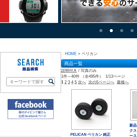
HOME
> ペリカン
商品一覧
説明付き
/ 写真のみ
1件～40件 （全495件） 1/13ページ
1
2
3
4
5
次へ
次の5ページへ
最後へ
新品
クス
PELICAN ペリカン 純正
ース