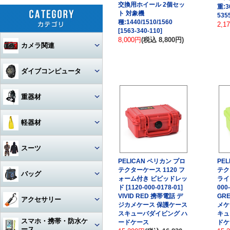
交換用ホイール 2個セッ
重:3
ト 対象機
535
種:1440/1510/1560
2,1
[1563-340-110]
8,000円
(税込 8,800円)
カメラ関連
セット
ダイブコンピュータ
カメラ本体
ウォッチタイプ
重器材
カメラハウジング・ポート
大画面モデル
レギュレター
軽器材
レンズ
一眼レフカメラハウジング
トランスミッター
オクトパス
レギュレター
マスク
スーツ
ストロボ
ミラーレスカメラハウジング
マクロレンズ
コンソールモデル
ゲージ
DINモデル
PELICAN ペリカン プロ
PE
スノーケル
1眼タイプ
アーム・グリップ・ベース・ス
テクターケース 1120 フ
テク
ウェットスーツ
コンパクトカメラハウジング
ワイドレンズ
ストロボ本体
バッグ
テー
DCアクセサリー・パーツ
ォーム付き ビビッドレッ
ライ
BCジャケット
アクセサリー・その他
3連ゲージ
フィン
2眼タイプ
スノーケル本体
レンズオプション・フィルタ
ド [1120-000-0178-01]
000
アクションカメラ・GoPro
ウェットスーツアクセサリー
ビデオカメラハウジング
接続ケーブル
フロートアーム
ー・アダプター
VIVID RED 携帯電話 デ
GR
下取り・キャンペーン
メッシュバッグ（フルサイズ）
オクトパスインフレーター
アクセサリー
2連ゲージ
スタビタイプ
ジカメケース 保護ケース
メケ
(AIR-2等)
ブーツ
フルフェイスマスク
アクセサリ・パーツ・その他
フルフットタイプ
アクションカメラ・GoPro本
ビデオライト
ウェットスーツインナー
ポート・ギア・オプション
その他・アクセサリー
クランプ
スキューバダイビング ハ
キュ
体
メッシュバッグ（ミニ）
フロントアジャスタブルタイ
スマホ・携帯・防水ケ
ードケース
ドケ
インフレーター
ナイフ
シングルゲージ
プ
グローブ
マスク用レンズ
ストラップタイプ
フルフットフィン向け
アクションカメラ・GoProア
ース