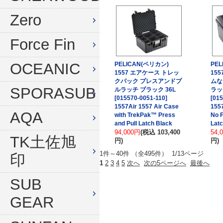
水中デジタルカメラセット
Zero
Force Fin
OCEANIC
PELICAN(ペリカン)
PE
1557 エアケース トレッ
15
クパック プレスアンドプ
ムな
SPORASUB
ルラッチ ブラック 36L
ラッ
[015570-0051-110]
[015
1557Air 1557 Air Case
1557
AQA
with TrekPak™ Press
No F
and Pull Latch Black
Latc
94,000円
(税込 103,400
54,
TK土佐旭
円)
円)
1件～40件 （全495件） 1/13ページ
印
1
2
3
4
5
次へ
次の5ページへ
最後へ
SUB
GEAR