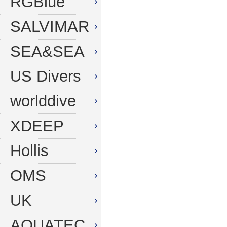
RGBlue
SALVIMAR
SEA&SEA
US Divers
worlddive
XDEEP
Hollis
OMS
UK
AQUATEC