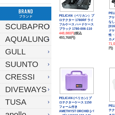
ハンガー
ダイブコンピューター
フロート
リール
PE
PELICAN（ペリカン）プ
アケ
タンク（4・8・10L）
ストリンガー
ロテクター 1780RF ライ
その他
なし
SCUBAPRO
フルケース ハードケース
[01
タンク（12・14L）
ラインワインダー
ブラック 1780-006-110
ドケ
448,880円
(税込
性・
AQUALUNG
493,768円)
タンク（250気圧）
手モリ・パラライザー
カメ
71,
円)
タンク（300気圧）
GULL
手モリアクセサリー
マスク
スカリ・網
SUUNTO
スノーケル
エビバサミ
CRESSI
フィン
アワビオコシ
DIVEWAYS
ドライスーツ用フィン
その他
PELICAN (ペリカン) プ
TUSA
ブーツ
フック
ロテクターケース 1150
PE
フォーム付き
テク
グローブ
ダイブコンピューター
AMETHYST ORCHID [パ
apollo
ォー