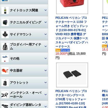
ハンガー
ジャケット
Oリング
図鑑
ナイトロックス関連
時計（ダイバーウォッチ）
パンツ
ボンド
PELICAN ペリカン プロ
PE
写真集
レギュレター
テクターケース 1150 フ
テク
テクニカルダイビング
ログブック
帽子
エアーガン
ォーム付き ビビッドレッ
ォー
教材
ド [1150-000-0178-01]
ーン 
ゲージ
リール
水着
BC（プラダー・ウィング）
サイドマウント
VIVID RED 携帯電話 デ
BRI
工具
その他
ジカメケース 保護ケース
話 
タンク
スキューバダイビング ハ
ース
フロート
サングラス
ダイブコンピューター
プロダイバー用アイテ
ホース‐レギュレター
レギュレター
ードケース
ム
18,
アクセサリー・その他
ロープ
タオル
フィン
18,000円
(税込 19,800
円)
ホース‐オクトパス
サイドマウントBC
マスク・フィン
円)
その他
日焼け止め・クラゲ除け
サンダル
タンク関連
ホース‐BC
アクセサリー・その他
スーツ・フード
激レアアイテム
冬用アクセサリー・暖かアイテ
中古器材
アパレルその他
アクセサリー・その他
ム
ホース‐ゲージ（高圧）
ウェイト
ウェットスーツ
タンク
キーホルダー
カメラ関連
アウトレット
ホース‐ドライスーツ
フーカー関連
ドライスーツ
簡易潜水器具・緊急浮上用セッ
タンク
ト
耳栓・耳抜きアイテム
ダイブコンピュータ
PELICAN ペリカン プロ
PE
メンテナンス・オーバ
ホース‐その他
重器材
テクターロングケース
種:
水中通話装置
フード
ーホール
水中スクーター
移充填ホース
1700用 リセットフォー
153
トラベルグッズ
重器材
洗浄用品
軽器材
レギュレター（1st+2nd）オー
ム [017000-4100-110]
[AIR
ダイビング器材レンタ
作業用道具
バーホール
1700PRS Re-set Kit 保
4,0
水中銃(スピアガン)・手モリ
タンクアクセサリー・その他