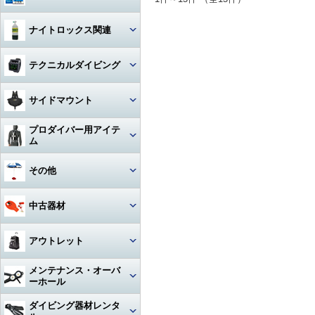
ハンガー
ジャケット
Oリング
図鑑
ナイトロックス関連
時計（ダイバーウォッチ）
パンツ
ボンド
写真集
レギュレター
テクニカルダイビング
ログブック
帽子
エアーガン
教材
ゲージ
リール
水着
BC（プラダー・ウィング）
サイドマウント
工具
その他
タンク
フロート
サングラス
ダイブコンピューター
プロダイバー用アイテ
ホース‐レギュレター
レギュレター
ム
アクセサリー・その他
ロープ
タオル
フィン
ホース‐オクトパス
サイドマウントBC
マスク・フィン
その他
日焼け止め・クラゲ除け
サンダル
タンク関連
ホース‐BC
アクセサリー・その他
スーツ・フード
激レアアイテム
冬用アクセサリー・暖かアイテ
中古器材
アパレルその他
アクセサリー・その他
ム
ホース‐ゲージ（高圧）
ウェイト
ウェットスーツ
タンク
キーホルダー
カメラ関連
アウトレット
ホース‐ドライスーツ
フーカー関連
ドライスーツ
簡易潜水器具・緊急浮上用セッ
タンク
ト
耳栓・耳抜きアイテム
ダイブコンピュータ
メンテナンス・オーバ
ホース‐その他
重器材
水中通話装置
フード
ーホール
水中スクーター
移充填ホース
トラベルグッズ
重器材
洗浄用品
軽器材
レギュレター（1st+2nd）オー
ダイビング器材レンタ
作業用道具
バーホール
水中銃(スピアガン)・手モリ
タンクアクセサリー・その他