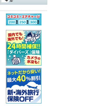
ル
水中遊び道具
軽器材
レギュレター
アダプター
その他
アクセサリー・その他
オクトパスオーバーホール
コンプレッサー
ウェットスーツ
水中銃（スピアガン）本体
ログタンク
スーツ
オクトパス
マスク
パーツ・その他
ゲージ オーバーホール
ステッカー
ドライスーツ
シャフト
コンプレッサー本体
保護アイテム
バッグ
ゲージ
スノーケル
ウェットスーツ
インフレーターオクトパス
（AIR-2など）オーバーホール
カー用品・シャワー
ドライスーツ用インナー
シャフトパーツ
アクセサリー・その他
フラッグ
アクセサリー
BCジャケット
フィン
ドライスーツ
メッシュバッグ
インフレーター オーバーホー
ル
超音波洗浄機
キッズ用ウェットスーツ
シャフトアクセサリー
オクトパスインフレーター
防水アイテム
水中ライト
ブーツ
フード・ベスト
キャスター・キャリーバッグ
ナイフ
（AIR-2等）
BC（インフレーター含む）オ
ーバーホール
その他
重器材セット
スリングゴム
超音波洗浄機
その他
ウェイト
インフレーター
グローブ
ボートコート
ハードケース
カラビナ・フック
タンク耐圧検査
スノーケリング3点セット
モリ先
アクセサリー・その他
ホース、ゲージ、オクトパス
セーフティーグッズ
セット
セット
ウォータープルーフバッグ
ホルダー
タンクバルブ オーバーホール
スノーケリングセット
ウィッシュボン
タンク
ペリカンケース
スレート
フロート・シグナルブイ
ダイブコンピューター バッテ
リー交換
レギュレター
ライン
簡易潜水器具
レギュレターバッグ
指示棒
ホーン・ブザー
エアチャージ
BCジャケット
バンジー
水中銃(スピアガン)・手モリ関
スーツバッグ
マスク曇り止め
ライフジャケット
連
ゲージ
リール
その他
その他
ベル・シェーカー
アクセサリー・その他
オクトパス
パーツ・アクセサリー