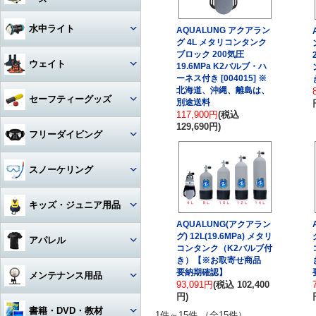
アクセサリー・その他
ドライスーツ
アームセット
ビデオライト
クセサリー
キャスター・キャリーバッグ
コンパス
ライト
その他・アクセサリー
バックフロートタイプ
チタン
iPhone用防水ハウジング
ソックス
度入りマスク
アクセサリ・パーツ・その他
デッキソール（ボート向け）
3シーズングローブ
ビデオライトアクセサリー・
水中ライト
AQUALUNG アクアラン
（DIVE）
カメラメンテナンス用品
ドライスーツアクセサリー
アーム関連
パーツ
ギアバッグ
グ 4L メタリコンタンク
水深計
ハサミ
アクセサリー・その他
ステンレス
カレンダーソール（磯、ビー
軽器材セット
iPhone・スマホ・携帯
アクセサリ・パーツ・その他
サマーグローブ
ブロック 200気圧
チ向け）
書籍・DVD
ドライスーツインナー
ワイドタイプ
グリップ・ベース・ステー
ウェイト
19.6MPa K2バルブ・ハ
ハードケース
激安！重器材セット
ラインカッター
折りたたみ
ーネス付き [004015] ※
オススメ！軽器材セット
iPad用
ローカット
ウィンターグローブ
フード・ベスト
スポットタイプ
その他・パーツ関連
北海道、沖縄、離島は、
ウォータープルーフバッグ
ウェイト
セーフティーグッズ
別途送料
おススメ！重器材セット
カラビナ・フック
クッキング向け
アクセサリー・その他
その他
その他
ワイド・スポット切り替えタイ
117,900円
(税込
ラッシュガード
プ
ペリカンケース
ウェイトベルト用バックル
パーツ・アクセサリー・その
129,690円)
ストラップ
フロート・シグナルブイ
コイルランヤード
フリーダイビング
他
レギンス
ハロゲン・その他
レギュレターバッグ
ベルトタイプ
ホース・ゲージ・オクトパスホ
ホーン・ブザー
リトラクター
ルダー
マスク
スノーケリング
ボートコート
ライトアクセサリー・パーツ
フィンバッグ
ベストタイプ
ケミカルライト・スティックラ
スレート
カラビナ・フック
イト
ロングフィン
セット
キッズ・ジュニア用品
スーツバッグ
アンクルウェイト
指示棒
ライフジャケット
カレントフック
スノーケル
AQUALUNG(アクアラン
マスク・スノーケル
グ) 12L(19.6MPa) メタリ
その他
ソフトウェイト
ウェット・ウェア・ラッシュ
アパレル
ベル・シェーカー
アクセサリー・その他
その他
フリーダイビングコンピュータ
コンタンク（K2バルブ付
ー
フィン・ブーツ・グローブ
バッグアクセサリー・パーツ・
ウェイトベルトアクセサリー・
き）【※お取寄せ商品
マスク・スノーケル・フィン
その他
その他
マスク曇り止め
Tシャツ
要納期確認】
メンテナンス用品
アクセサリー・その他
93,091円
(税込 102,400
アクセサリー・その他
その他・アクセサリー
円)
トランシーバー・水中通話装置
パーカー
グリス・オイル
書籍・DVD・教材
1件～15件 （全15件）