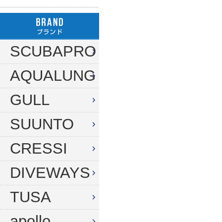
ハンガー
ダイブコンピューター
フロート
リール
タンク（4・8・10L）
ストリンガー
その他
SCUBAPRO
タンク（12・14L）
ラインワインダー
AQUALUNG
タンク（250気圧）
手モリ・パラライザー
タンク（300気圧）
GULL
手モリアクセサリー
マスク
スカリ・網
SUUNTO
スノーケル
エビバサミ
CRESSI
フィン
アワビオコシ
DIVEWAYS
ドライスーツ用フィン
その他
TUSA
ブーツ
フック
グローブ
ダイブコンピューター
apollo