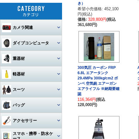
き）
希望小売価格: 452,100
円(税込)
価格:
328,800円
(税込
361,680円)
カメラ関連
セット
ダイブコンピュータ
カメラ本体
ウォッチタイプ
重器材
カメラハウジング・ポート
300気圧 カーボン FRP
大画面モデル
レギュレター
6.8L エアータンク
軽器材
29.4MPa 300kg/cm2 ボ
レンズ
一眼レフカメラハウジング
トランスミッター
ンベ 空気銃 エアーガン
オクトパス
レギュレター
マスク
エアライフル ※納期要確
スーツ
ストロボ
ミラーレスカメラハウジング
マクロレンズ
認
コンソールモデル
ゲージ
DINモデル
116,364円
(税込
スノーケル
1眼タイプ
アーム・グリップ・ベース・ス
ウェットスーツ
コンパクトカメラハウジング
ワイドレンズ
ストロボ本体
128,000円)
バッグ
テー
DCアクセサリー・パーツ
BCジャケット
アクセサリー・その他
3連ゲージ
フィン
2眼タイプ
スノーケル本体
レンズオプション・フィルタ
アクションカメラ・GoPro
ウェットスーツアクセサリー
ビデオカメラハウジング
接続ケーブル
フロートアーム
ー・アダプター
下取り・キャンペーン
メッシュバッグ（フルサイズ）
オクトパスインフレーター
アクセサリー
2連ゲージ
スタビタイプ
(AIR-2等)
ブーツ
フルフェイスマスク
アクセサリ・パーツ・その他
フルフットタイプ
アクションカメラ・GoPro本
ビデオライト
ウェットスーツインナー
ポート・ギア・オプション
その他・アクセサリー
クランプ
体
メッシュバッグ（ミニ）
フロントアジャスタブルタイ
スマホ・携帯・防水ケ
インフレーター
ナイフ
シングルゲージ
プ
グローブ
マスク用レンズ
ストラップタイプ
フルフットフィン向け
アクションカメラ・GoProア
ース