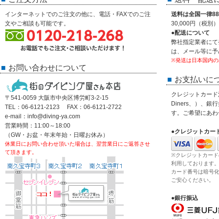
インターネットでのご注文の他に、電話・FAXでのご注
送料は全国一律88
文やご相談も可能です。
30,000円（税
●配送について
弊社指定業者にて
は、メール等に予
※発送は日本国内の
お問い合わせについて
お支払いに
クレジットカード決済
〒541-0059 大阪市中央区博労町3-2-15
Diners、）、
TEL：06-6121-2123 FAX：06-6121-2722
す。ご希望にあわ
e-mail：info@diving-ya.com
営業時間：11:00～18:00
●クレジットカー
（GW・お盆・年末年始・日曜お休み）
休業日にお問い合わせ頂いた場合は、翌営業日にご返答させ
て頂きます。
※クレジットカード
利用しております
カード番号は暗号
ご安心ください。
●銀行振込