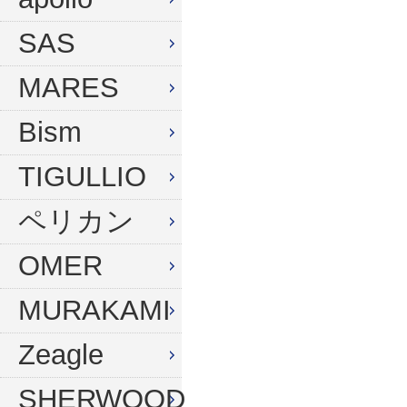
ウィンターグローブ
マスク
SAS
フード
スノーケル
MARES
ドライフード
フィン
Bism
フードベスト
ウェットスーツ
メッシュバッグ
インナー
TIGULLIO
ウェイトベルト
グローブ
ペリカン
ウェイト
ソックス
OMER
アンクルウェイト
バッグ
MURAKAMI
ウェイトベスト
ウェイト
Zeagle
水中ライト
ナイフ
コンパス
SHERWOOD