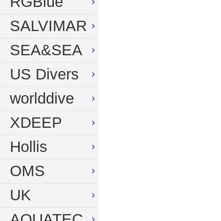
RGBlue
SALVIMAR
SEA&SEA
US Divers
worlddive
XDEEP
Hollis
OMS
UK
AQUATEC