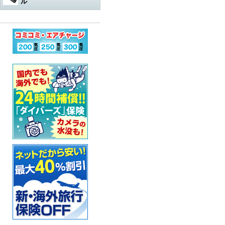
ル
水中遊び道具
軽器材
レギュレター
アダプター
その他
アクセサリー・その他
オクトパスオーバーホール
コンプレッサー
ウェットスーツ
水中銃（スピアガン）本体
ログタンク
スーツ
オクトパス
マスク
パーツ・その他
ゲージ オーバーホール
ステッカー
ドライスーツ
シャフト
コンプレッサー本体
保護アイテム
バッグ
ゲージ
スノーケル
ウェットスーツ
インフレーターオクトパス
（AIR-2など）オーバーホール
カー用品・シャワー
ドライスーツ用インナー
シャフトパーツ
アクセサリー・その他
フラッグ
アクセサリー
BCジャケット
フィン
ドライスーツ
メッシュバッグ
インフレーター オーバーホー
ル
超音波洗浄機
キッズ用ウェットスーツ
シャフトアクセサリー
オクトパスインフレーター
防水アイテム
水中ライト
ブーツ
フード・ベスト
キャスター・キャリーバッグ
ナイフ
（AIR-2等）
BC（インフレーター含む）オ
ーバーホール
その他
重器材セット
スリングゴム
超音波洗浄機
その他
ウェイト
インフレーター
グローブ
ボートコート
ハードケース
カラビナ・フック
タンク耐圧検査
スノーケリング3点セット
モリ先
アクセサリー・その他
ホース、ゲージ、オクトパス
セーフティーグッズ
セット
セット
ウォータープルーフバッグ
ホルダー
タンクバルブ オーバーホール
スノーケリングセット
ウィッシュボン
タンク
ペリカンケース
スレート
フロート・シグナルブイ
ダイブコンピューター バッテ
リー交換
レギュレター
ライン
簡易潜水器具
レギュレターバッグ
指示棒
ホーン・ブザー
エアチャージ
BCジャケット
バンジー
水中銃(スピアガン)・手モリ関
スーツバッグ
マスク曇り止め
ライフジャケット
連
ゲージ
リール
その他
その他
ベル・シェーカー
アクセサリー・その他
オクトパス
パーツ・アクセサリー