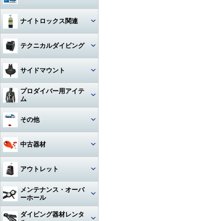
ハンガー
ジャケット
Oリング
図鑑
ナイトロックス関連
時計（ダイバーウォッチ）
パンツ
ボンド
写真集
レギュレター
テクニカルダイビング
ログブック
帽子
エアーガン
教材
ゲージ
リール
水着
BC（プラダー・ウィング）
サイドマウント
工具
その他
タンク
フロート
サングラス
ダイブコンピューター
プロダイバー用アイテ
ホース‐レギュレター
レギュレター
ム
アクセサリー・その他
ロープ
タオル
フィン
ホース‐オクトパス
サイドマウントBC
マスク・フィン
その他
日焼け止め・クラゲ除け
サンダル
タンク関連
ホース‐BC
アクセサリー・その他
スーツ・フード
激レアアイテム
冬用アクセサリー・暖かアイテ
中古器材
アパレルその他
アクセサリー・その他
ム
ホース‐ゲージ（高圧）
ウェイト
ウェットスーツ
タンク
キーホルダー
カメラ関連
アウトレット
ホース‐ドライスーツ
フーカー関連
ドライスーツ
簡易潜水器具・緊急浮上用セッ
タンク
ト
耳栓・耳抜きアイテム
ダイブコンピュータ
メンテナンス・オーバ
ホース‐その他
重器材
水中通話装置
フード
ーホール
水中スクーター
移充填ホース
トラベルグッズ
重器材
洗浄用品
軽器材
レギュレター（1st+2nd）オー
ダイビング器材レンタ
作業用道具
バーホール
水中銃(スピアガン)・手モリ
タンクアクセサリー・その他