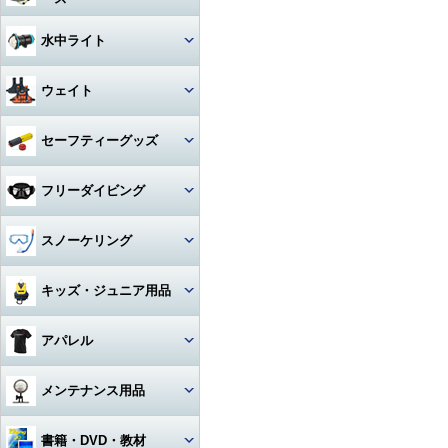
アクセサリー・その他
ドライスーツ
アームセット
ビデオライト
クセサリー
キャスター・キャリーバッグ
コンパス
ライト
その他・アクセサリー
バックフロートタイプ
チタン
iPhone用防水ハウジング
ソックス
度入りマスク
アクセサリ・パーツ・その他
デッキソール（ボート向け）
3シーズングローブ
ビデオライトアクセサリー・
水中ライト
（DIVE）
カメラメンテナンス用品
ドライスーツアクセサリー
アーム関連
パーツ
ギアバッグ
水深計
ハサミ
アクセサリー・その他
ステンレス
カレンダーソール（磯、ビー
軽器材セット
iPhone・スマホ・携帯
アクセサリ・パーツ・その他
サマーグローブ
チ向け）
書籍・DVD
ドライスーツインナー
ワイドタイプ
グリップ・ベース・ステー
ウェイト
ハードケース
激安！重器材セット
ラインカッター
折りたたみ
オススメ！軽器材セット
iPad用
ローカット
ウィンターグローブ
フード・ベスト
スポットタイプ
その他・パーツ関連
ウォータープルーフバッグ
ウェイト
セーフティーグッズ
おススメ！重器材セット
カラビナ・フック
クッキング向け
アクセサリー・その他
その他
その他
ワイド・スポット切り替えタイ
ラッシュガード
プ
ペリカンケース
ウェイトベルト用バックル
パーツ・アクセサリー・その
ストラップ
フロート・シグナルブイ
コイルランヤード
フリーダイビング
他
レギンス
ハロゲン・その他
レギュレターバッグ
ベルトタイプ
ホース・ゲージ・オクトパスホ
ホーン・ブザー
リトラクター
ルダー
マスク
スノーケリング
ボートコート
ライトアクセサリー・パーツ
フィンバッグ
ベストタイプ
ケミカルライト・スティックラ
スレート
カラビナ・フック
イト
ロングフィン
セット
キッズ・ジュニア用品
スーツバッグ
アンクルウェイト
指示棒
ライフジャケット
カレントフック
スノーケル
マスク・スノーケル
その他
ソフトウェイト
ウェット・ウェア・ラッシュ
アパレル
ベル・シェーカー
アクセサリー・その他
その他
フリーダイビングコンピュータ
ー
フィン・ブーツ・グローブ
バッグアクセサリー・パーツ・
ウェイトベルトアクセサリー・
マスク・スノーケル・フィン
その他
その他
マスク曇り止め
Tシャツ
メンテナンス用品
アクセサリー・その他
アクセサリー・その他
その他・アクセサリー
トランシーバー・水中通話装置
パーカー
グリス・オイル
書籍・DVD・教材