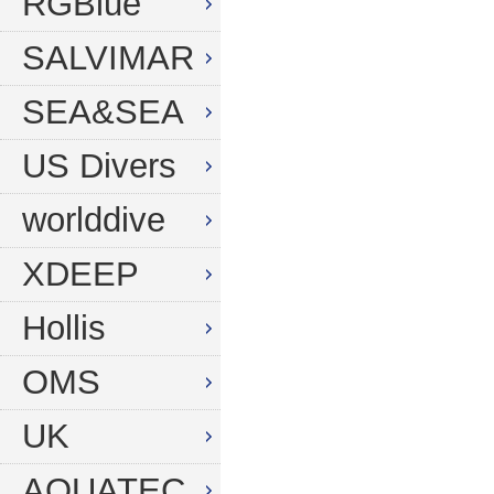
RGBlue
SALVIMAR
SEA&SEA
US Divers
worlddive
XDEEP
Hollis
OMS
UK
AQUATEC