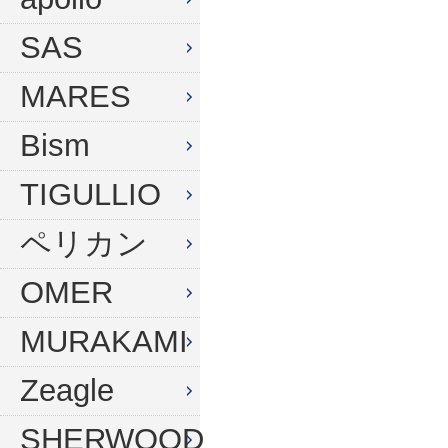
ウィンターグローブ
マスク
SAS
フード
スノーケル
MARES
ドライフード
フィン
Bism
フードベスト
ウェットスーツ
メッシュバッグ
インナー
TIGULLIO
ウェイトベルト
グローブ
ペリカン
ウェイト
ソックス
OMER
アンクルウェイト
バッグ
MURAKAMI
ウェイトベスト
ウェイト
Zeagle
水中ライト
ナイフ
コンパス
SHERWOOD