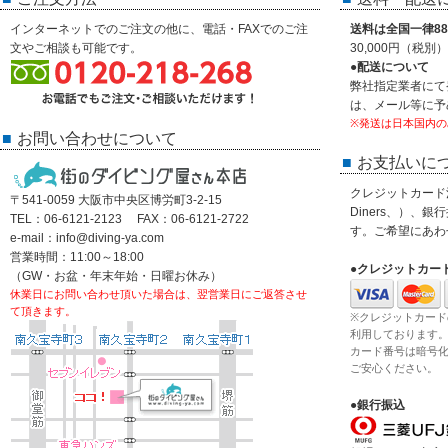
インターネットでのご注文の他に、電話・FAXでのご注
送料は全国一律88
文やご相談も可能です。
30,000円（税
●配送について
弊社指定業者にて
は、メール等に予
※発送は日本国内の
お問い合わせについて
お支払いに
クレジットカード決済
〒541-0059 大阪市中央区博労町3-2-15
Diners、）、
TEL：06-6121-2123 FAX：06-6121-2722
す。ご希望にあわ
e-mail：info@diving-ya.com
営業時間：11:00～18:00
●クレジットカー
（GW・お盆・年末年始・日曜お休み）
休業日にお問い合わせ頂いた場合は、翌営業日にご返答させ
て頂きます。
※クレジットカード
利用しております
カード番号は暗号
ご安心ください。
●銀行振込