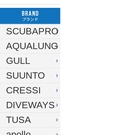
ハンガー
ダイブコンピューター
フロート
リール
タンク（4・8・10L）
ストリンガー
その他
SCUBAPRO
タンク（12・14L）
ラインワインダー
AQUALUNG
タンク（250気圧）
手モリ・パラライザー
タンク（300気圧）
GULL
手モリアクセサリー
マスク
スカリ・網
SUUNTO
スノーケル
エビバサミ
CRESSI
フィン
アワビオコシ
DIVEWAYS
ドライスーツ用フィン
その他
TUSA
ブーツ
フック
グローブ
ダイブコンピューター
apollo