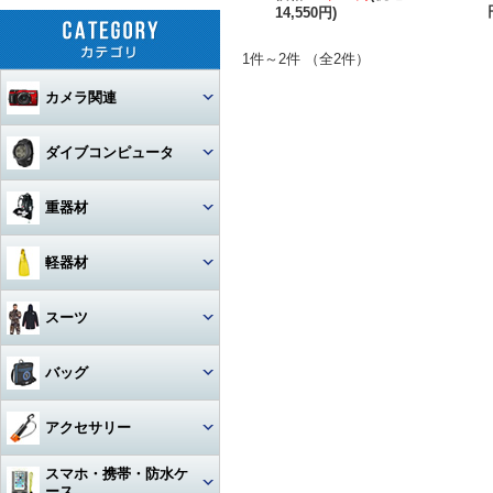
14,550円)
1件～2件 （全2件）
カメラ関連
セット
ダイブコンピュータ
カメラ本体
ウォッチタイプ
重器材
カメラハウジング・ポート
大画面モデル
レギュレター
軽器材
レンズ
一眼レフカメラハウジング
トランスミッター
オクトパス
レギュレター
マスク
スーツ
ストロボ
ミラーレスカメラハウジング
マクロレンズ
コンソールモデル
ゲージ
DINモデル
スノーケル
1眼タイプ
アーム・グリップ・ベース・ス
ウェットスーツ
コンパクトカメラハウジング
ワイドレンズ
ストロボ本体
バッグ
テー
DCアクセサリー・パーツ
BCジャケット
アクセサリー・その他
3連ゲージ
フィン
2眼タイプ
スノーケル本体
レンズオプション・フィルタ
アクションカメラ・GoPro
ウェットスーツアクセサリー
ビデオカメラハウジング
接続ケーブル
フロートアーム
ー・アダプター
下取り・キャンペーン
メッシュバッグ（フルサイズ）
オクトパスインフレーター
アクセサリー
2連ゲージ
スタビタイプ
(AIR-2等)
ブーツ
フルフェイスマスク
アクセサリ・パーツ・その他
フルフットタイプ
アクションカメラ・GoPro本
ビデオライト
ウェットスーツインナー
ポート・ギア・オプション
その他・アクセサリー
クランプ
体
メッシュバッグ（ミニ）
フロントアジャスタブルタイ
スマホ・携帯・防水ケ
インフレーター
ナイフ
シングルゲージ
プ
グローブ
マスク用レンズ
ストラップタイプ
フルフットフィン向け
アクションカメラ・GoProア
ース