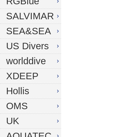
RGBlue
SALVIMAR
SEA&SEA
US Divers
worlddive
XDEEP
Hollis
OMS
UK
AQUATEC