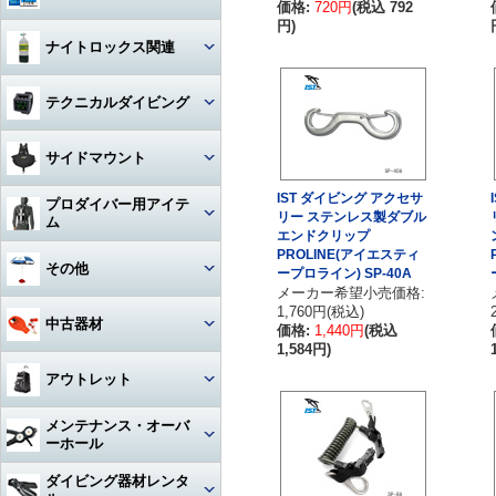
価格:
720円
(税込 792
ハンガー
ジャケット
円)
Oリング
図鑑
ナイトロックス関連
時計（ダイバーウォッチ）
パンツ
ボンド
写真集
レギュレター
テクニカルダイビング
ログブック
帽子
エアーガン
教材
ゲージ
リール
水着
BC（プラダー・ウィング）
サイドマウント
工具
その他
タンク
フロート
サングラス
ダイブコンピューター
IST ダイビング アクセサ
プロダイバー用アイテ
ホース‐レギュレター
レギュレター
リー ステンレス製ダブル
ム
アクセサリー・その他
エンドクリップ
ロープ
タオル
フィン
ホース‐オクトパス
サイドマウントBC
PROLINE(アイエスティ
マスク・フィン
その他
ープロライン) SP-40A
日焼け止め・クラゲ除け
サンダル
タンク関連
メーカー希望小売価格:
ホース‐BC
アクセサリー・その他
スーツ・フード
1,760円(税込)
激レアアイテム
冬用アクセサリー・暖かアイテ
中古器材
アパレルその他
アクセサリー・その他
価格:
1,440円
(税込
ム
ホース‐ゲージ（高圧）
1,584円)
ウェイト
ウェットスーツ
タンク
キーホルダー
カメラ関連
アウトレット
ホース‐ドライスーツ
フーカー関連
ドライスーツ
簡易潜水器具・緊急浮上用セッ
タンク
ト
耳栓・耳抜きアイテム
ダイブコンピュータ
メンテナンス・オーバ
ホース‐その他
重器材
水中通話装置
フード
ーホール
水中スクーター
移充填ホース
トラベルグッズ
重器材
洗浄用品
軽器材
レギュレター（1st+2nd）オー
ダイビング器材レンタ
作業用道具
バーホール
水中銃(スピアガン)・手モリ
タンクアクセサリー・その他