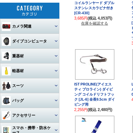
コイルランヤード ダブル
ステンレスカラビナ付き
[CR-430]
3,685円
(税込 4,053円)
在庫を確認する
カメラ関連
セット
ダイブコンピュータ
カメラ本体
ウォッチタイプ
重器材
カメラハウジング・ポート
大画面モデル
レギュレター
軽器材
レンズ
一眼レフカメラハウジング
トランスミッター
オクトパス
レギュレター
マスク
IST PROLINE(アイエス
スーツ
ストロボ
ミラーレスカメラハウジング
マクロレンズ
ティ プロライン) ダイビ
コンソールモデル
ゲージ
DINモデル
ング コイルドリフトフッ
スノーケル
1眼タイプ
アーム・グリップ・ベース・ス
ウェットスーツ
コンパクトカメラハウジング
ワイドレンズ
ストロボ本体
ク [JL-6] 全長9.5cm ダイ
バッグ
テー
DCアクセサリー・パーツ
ビング用
BCジャケット
アクセサリー・その他
3連ゲージ
フィン
2眼タイプ
スノーケル本体
レンズオプション・フィルタ
2,255円
(税込 2,480円)
アクションカメラ・GoPro
ウェットスーツアクセサリー
ビデオカメラハウジング
接続ケーブル
フロートアーム
ー・アダプター
下取り・キャンペーン
メッシュバッグ（フルサイズ）
オクトパスインフレーター
アクセサリー
2連ゲージ
スタビタイプ
(AIR-2等)
ブーツ
フルフェイスマスク
アクセサリ・パーツ・その他
フルフットタイプ
アクションカメラ・GoPro本
ビデオライト
ウェットスーツインナー
ポート・ギア・オプション
その他・アクセサリー
クランプ
体
メッシュバッグ（ミニ）
フロントアジャスタブルタイ
スマホ・携帯・防水ケ
インフレーター
ナイフ
シングルゲージ
プ
グローブ
マスク用レンズ
ストラップタイプ
フルフットフィン向け
アクションカメラ・GoProア
ース