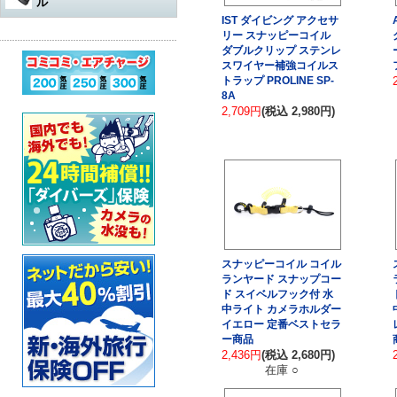
ル
水中遊び道具
軽器材
レギュレター
アダプター
その他
IST ダイビング アクセサ
アクセサリー・その他
オクトパスオーバーホール
コンプレッサー
ウェットスーツ
水中銃（スピアガン）本体
リー スナッピーコイル
ログタンク
スーツ
オクトパス
マスク
ダブルクリップ ステンレ
パーツ・その他
ゲージ オーバーホール
スワイヤー補強コイルス
ステッカー
ドライスーツ
シャフト
コンプレッサー本体
保護アイテム
バッグ
ゲージ
スノーケル
ウェットスーツ
トラップ PROLINE SP-
インフレーターオクトパス
8A
（AIR-2など）オーバーホール
カー用品・シャワー
ドライスーツ用インナー
シャフトパーツ
アクセサリー・その他
2,709円
(税込 2,980円)
フラッグ
アクセサリー
BCジャケット
フィン
ドライスーツ
メッシュバッグ
インフレーター オーバーホー
ル
超音波洗浄機
キッズ用ウェットスーツ
シャフトアクセサリー
オクトパスインフレーター
防水アイテム
水中ライト
ブーツ
フード・ベスト
キャスター・キャリーバッグ
ナイフ
（AIR-2等）
BC（インフレーター含む）オ
ーバーホール
その他
重器材セット
スリングゴム
超音波洗浄機
その他
ウェイト
インフレーター
グローブ
ボートコート
ハードケース
カラビナ・フック
タンク耐圧検査
スノーケリング3点セット
モリ先
アクセサリー・その他
ホース、ゲージ、オクトパス
セーフティーグッズ
セット
セット
ウォータープルーフバッグ
ホルダー
タンクバルブ オーバーホール
スノーケリングセット
ウィッシュボン
タンク
ペリカンケース
スレート
フロート・シグナルブイ
スナッピーコイル コイル
ダイブコンピューター バッテ
ランヤード スナップコー
リー交換
レギュレター
ライン
簡易潜水器具
レギュレターバッグ
指示棒
ホーン・ブザー
ド スイベルフック付 水
中ライト カメラホルダー
エアチャージ
BCジャケット
バンジー
水中銃(スピアガン)・手モリ関
イエロー 定番ベストセラ
スーツバッグ
マスク曇り止め
ライフジャケット
連
ー商品
ゲージ
リール
2,436円
(税込 2,680円)
その他
その他
ベル・シェーカー
アクセサリー・その他
在庫 ○
オクトパス
パーツ・アクセサリー