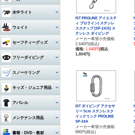
アクセサリー・その他
ドライスーツ
アームセット
ビデオライト
クセサリー
キャスター・キャリーバッグ
コンパス
ライト
その他・アクセサリー
バックフロートタイプ
チタン
iPhone用防水ハウジング
ソックス
度入りマスク
アクセサリ・パーツ・その他
デッキソール（ボート向け）
3シーズングローブ
ビデオライトアクセサリー・
水中ライト
（DIVE）
カメラメンテナンス用品
ドライスーツアクセサリー
アーム関連
パーツ
ギアバッグ
IST PROLINE アイエステ
水深計
ハサミ
アクセサリー・その他
ステンレス
カレンダーソール（磯、ビー
軽器材セット
iPhone・スマホ・携帯
アクセサリ・パーツ・その他
サマーグローブ
ィ プロライン) ステンレ
チ向け）
書籍・DVD
ドライスーツインナー
ワイドタイプ
グリップ・ベース・ステー
ウェイト
ススナップ [SP-2A/S] ス
ハードケース
激安！重器材セット
ラインカッター
折りたたみ
テンレス ダイビング
オススメ！軽器材セット
iPad用
ローカット
ウィンターグローブ
フード・ベスト
スポットタイプ
その他・パーツ関連
メーカー希望小売価格:
ウォータープルーフバッグ
ウェイト
セーフティーグッズ
2,640円(税込)
おススメ！重器材セット
カラビナ・フック
クッキング向け
アクセサリー・その他
その他
その他
ワイド・スポット切り替えタイ
価格:
1,640円
(税込
ラッシュガード
プ
ペリカンケース
ウェイトベルト用バックル
パーツ・アクセサリー・その
1,804円)
ストラップ
フロート・シグナルブイ
コイルランヤード
フリーダイビング
他
レギンス
ハロゲン・その他
レギュレターバッグ
ベルトタイプ
ホース・ゲージ・オクトパスホ
ホーン・ブザー
リトラクター
ルダー
マスク
スノーケリング
ボートコート
ライトアクセサリー・パーツ
フィンバッグ
ベストタイプ
ケミカルライト・スティックラ
スレート
カラビナ・フック
イト
ロングフィン
セット
キッズ・ジュニア用品
スーツバッグ
アンクルウェイト
指示棒
ライフジャケット
カレントフック
スノーケル
マスク・スノーケル
その他
ソフトウェイト
ウェット・ウェア・ラッシュ
アパレル
ベル・シェーカー
アクセサリー・その他
その他
フリーダイビングコンピュータ
IST ダイビング アクセサ
ー
フィン・ブーツ・グローブ
バッグアクセサリー・パーツ・
ウェイトベルトアクセサリー・
リー 5cm ステンレスク
マスク・スノーケル・フィン
その他
その他
マスク曇り止め
Tシャツ
イックリンク PROLINE
メンテナンス用品
アクセサリー・その他
SP-34A
アクセサリー・その他
その他・アクセサリー
メーカー希望小売価格:
トランシーバー・水中通話装置
パーカー
グリス・オイル
880円(税込)
書籍・DVD・教材