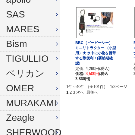
ウィンターグローブ
マスク
SAS
フード
スノーケル
MARES
ドライフード
フィン
Bism
BBC（ビービーシー）
フードベスト
ウェットスーツ
ミニリトラクター （小型
用）★ 水中に小物を携帯
メッシュバッグ
インナー
TIGULLIO
する際便利！[要納期確
認]
ウェイトベルト
グローブ
定価: 4,290円(税込)
ペリカン
価格:
3,509円
(税込
3,860円)
ウェイト
ソックス
OMER
1件～40件 （全101件） 1/3ページ
アンクルウェイト
バッグ
1
2
3
次へ
最後へ
MURAKAMI
ウェイトベスト
ウェイト
Zeagle
水中ライト
ナイフ
コンパス
SHERWOOD