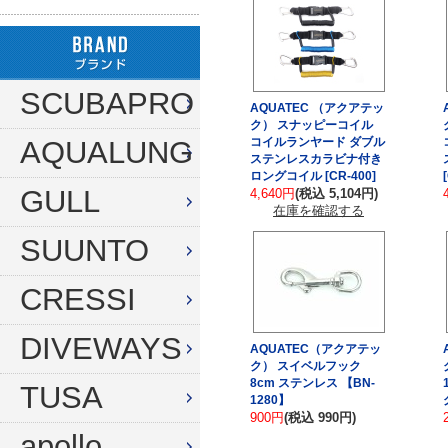
ハンガー
ダイブコンピューター
フロート
リール
タンク（4・8・10L）
ストリンガー
その他
SCUBAPRO
AQUATEC （アクアテッ
タンク（12・14L）
ラインワインダー
ク） スナッピーコイル
コイルランヤード ダブル
AQUALUNG
タンク（250気圧）
手モリ・パラライザー
ステンレスカラビナ付き
ロングコイル [CR-400]
タンク（300気圧）
GULL
手モリアクセサリー
4,640円
(税込 5,104円)
在庫を確認する
マスク
スカリ・網
SUUNTO
スノーケル
エビバサミ
CRESSI
フィン
アワビオコシ
DIVEWAYS
AQUATEC（アクアテッ
ドライスーツ用フィン
その他
ク） スイベルフック
8cm ステンレス 【BN-
TUSA
ブーツ
フック
1280】
900円
(税込 990円)
グローブ
ダイブコンピューター
apollo