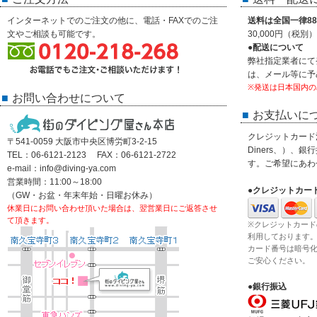
インターネットでのご注文の他に、電話・FAXでのご注
送料は全国一律88
文やご相談も可能です。
30,000円（税
●配送について
弊社指定業者にて
は、メール等に予
※発送は日本国内の
お問い合わせについて
お支払いに
クレジットカード決済
〒541-0059 大阪市中央区博労町3-2-15
Diners、）、
TEL：06-6121-2123 FAX：06-6121-2722
す。ご希望にあわ
e-mail：info@diving-ya.com
営業時間：11:00～18:00
●クレジットカー
（GW・お盆・年末年始・日曜お休み）
休業日にお問い合わせ頂いた場合は、翌営業日にご返答させ
て頂きます。
※クレジットカード
利用しております
カード番号は暗号
ご安心ください。
●銀行振込