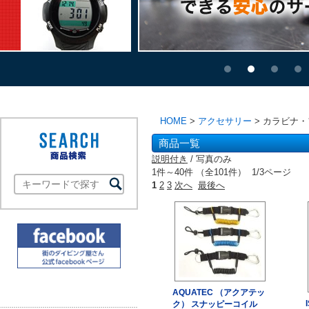
HOME
>
アクセサリー
> カラビナ
商品一覧
説明付き
/ 写真のみ
1件～40件 （全101件） 1/3ページ
1
2
3
次へ
最後へ
AQUATEC （アクアテッ
ク） スナッピーコイル