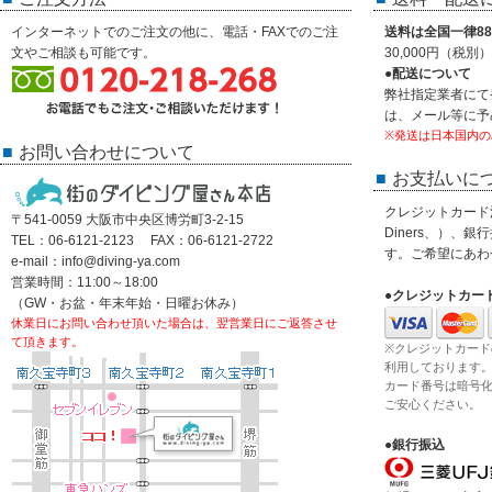
インターネットでのご注文の他に、電話・FAXでのご注
送料は全国一律88
文やご相談も可能です。
30,000円（税
●配送について
弊社指定業者にて
は、メール等に予
※発送は日本国内の
お問い合わせについて
お支払いに
クレジットカード決済
〒541-0059 大阪市中央区博労町3-2-15
Diners、）、
TEL：06-6121-2123 FAX：06-6121-2722
す。ご希望にあわ
e-mail：info@diving-ya.com
営業時間：11:00～18:00
●クレジットカー
（GW・お盆・年末年始・日曜お休み）
休業日にお問い合わせ頂いた場合は、翌営業日にご返答させ
て頂きます。
※クレジットカード
利用しております
カード番号は暗号
ご安心ください。
●銀行振込