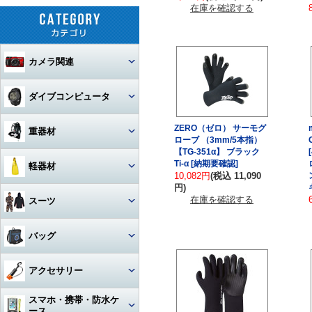
在庫を確認する
カメラ関連
セット
ダイブコンピュータ
カメラ本体
ウォッチタイプ
ZERO（ゼロ） サーモグ
重器材
ローブ （3mm/5本指）
カメラハウジング・ポート
【TG-351α】 ブラック
大画面モデル
レギュレター
Ti-α [納期要確認]
軽器材
10,082円
(税込 11,090
レンズ
一眼レフカメラハウジング
トランスミッター
円)
オクトパス
レギュレター
マスク
在庫を確認する
スーツ
ストロボ
ミラーレスカメラハウジング
マクロレンズ
コンソールモデル
ゲージ
DINモデル
スノーケル
1眼タイプ
アーム・グリップ・ベース・ス
ウェットスーツ
コンパクトカメラハウジング
ワイドレンズ
ストロボ本体
バッグ
テー
DCアクセサリー・パーツ
BCジャケット
アクセサリー・その他
3連ゲージ
フィン
2眼タイプ
スノーケル本体
レンズオプション・フィルタ
アクションカメラ・GoPro
ウェットスーツアクセサリー
ビデオカメラハウジング
接続ケーブル
フロートアーム
ー・アダプター
下取り・キャンペーン
メッシュバッグ（フルサイズ）
オクトパスインフレーター
アクセサリー
2連ゲージ
スタビタイプ
(AIR-2等)
ブーツ
フルフェイスマスク
アクセサリ・パーツ・その他
フルフットタイプ
アクションカメラ・GoPro本
ビデオライト
ウェットスーツインナー
ポート・ギア・オプション
その他・アクセサリー
クランプ
体
メッシュバッグ（ミニ）
フロントアジャスタブルタイ
スマホ・携帯・防水ケ
インフレーター
ナイフ
シングルゲージ
プ
グローブ
マスク用レンズ
ストラップタイプ
フルフットフィン向け
アクションカメラ・GoProア
ース