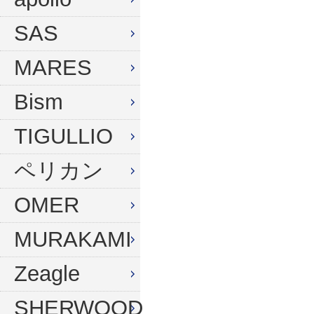
ウィンターグローブ
マスク
SAS
フード
スノーケル
MARES
ドライフード
フィン
Bism
フードベスト
ウェットスーツ
メッシュバッグ
インナー
TIGULLIO
ウェイトベルト
グローブ
ペリカン
ウェイト
ソックス
OMER
アンクルウェイト
バッグ
MURAKAMI
ウェイトベスト
ウェイト
Zeagle
水中ライト
ナイフ
コンパス
SHERWOOD