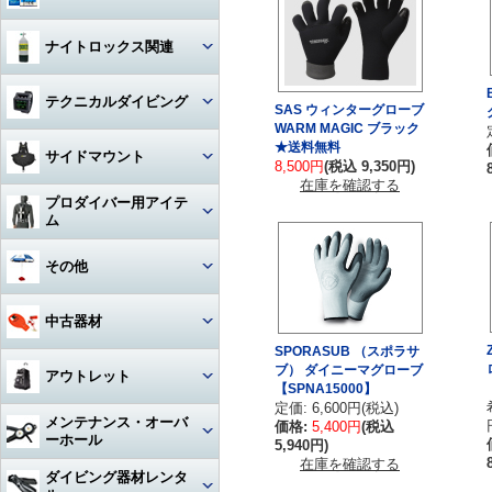
ハンガー
ジャケット
Oリング
図鑑
ナイトロックス関連
時計（ダイバーウォッチ）
パンツ
ボンド
写真集
レギュレター
テクニカルダイビング
ログブック
帽子
SAS ウィンターグローブ
エアーガン
WARM MAGIC ブラック
教材
ゲージ
★送料無料
リール
水着
BC（プラダー・ウィング）
サイドマウント
工具
8,500円
(税込 9,350円)
その他
タンク
在庫を確認する
フロート
サングラス
ダイブコンピューター
プロダイバー用アイテ
ホース‐レギュレター
レギュレター
ム
アクセサリー・その他
ロープ
タオル
フィン
ホース‐オクトパス
サイドマウントBC
マスク・フィン
その他
日焼け止め・クラゲ除け
サンダル
タンク関連
ホース‐BC
アクセサリー・その他
スーツ・フード
激レアアイテム
冬用アクセサリー・暖かアイテ
中古器材
アパレルその他
アクセサリー・その他
ム
ホース‐ゲージ（高圧）
ウェイト
ウェットスーツ
SPORASUB （スポラサ
タンク
ブ） ダイニーマグローブ
キーホルダー
カメラ関連
アウトレット
ホース‐ドライスーツ
【SPNA15000】
フーカー関連
ドライスーツ
簡易潜水器具・緊急浮上用セッ
タンク
定価: 6,600円(税込)
ト
耳栓・耳抜きアイテム
ダイブコンピュータ
メンテナンス・オーバ
ホース‐その他
重器材
価格:
5,400円
(税込
水中通話装置
フード
ーホール
5,940円)
水中スクーター
移充填ホース
トラベルグッズ
重器材
在庫を確認する
洗浄用品
軽器材
レギュレター（1st+2nd）オー
ダイビング器材レンタ
作業用道具
バーホール
水中銃(スピアガン)・手モリ
タンクアクセサリー・その他