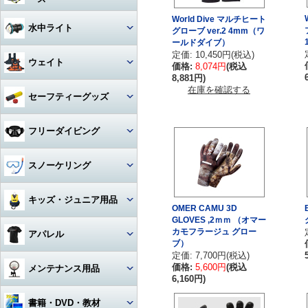
アクセサリー・その他
ドライスーツ
アームセット
ビデオライト
クセサリー
キャスター・キャリーバッグ
コンパス
ライト
その他・アクセサリー
バックフロートタイプ
チタン
iPhone用防水ハウジング
World Dive マルチヒート
ソックス
度入りマスク
アクセサリ・パーツ・その他
デッキソール（ボート向け）
3シーズングローブ
ビデオライトアクセサリー・
水中ライト
（DIVE）
グローブ ver.2 4mm（ワ
カメラメンテナンス用品
ドライスーツアクセサリー
アーム関連
パーツ
ギアバッグ
ールドダイブ）
水深計
ハサミ
アクセサリー・その他
ステンレス
カレンダーソール（磯、ビー
軽器材セット
iPhone・スマホ・携帯
アクセサリ・パーツ・その他
サマーグローブ
定価: 10,450円(税込)
チ向け）
書籍・DVD
ドライスーツインナー
ワイドタイプ
グリップ・ベース・ステー
ウェイト
ハードケース
価格:
8,074円
(税込
激安！重器材セット
ラインカッター
折りたたみ
8,881円)
オススメ！軽器材セット
iPad用
ローカット
ウィンターグローブ
フード・ベスト
スポットタイプ
その他・パーツ関連
在庫を確認する
ウォータープルーフバッグ
ウェイト
セーフティーグッズ
おススメ！重器材セット
カラビナ・フック
クッキング向け
アクセサリー・その他
その他
その他
ワイド・スポット切り替えタイ
ラッシュガード
プ
ペリカンケース
ウェイトベルト用バックル
パーツ・アクセサリー・その
ストラップ
フロート・シグナルブイ
コイルランヤード
フリーダイビング
他
レギンス
ハロゲン・その他
レギュレターバッグ
ベルトタイプ
ホース・ゲージ・オクトパスホ
ホーン・ブザー
リトラクター
ルダー
マスク
スノーケリング
ボートコート
ライトアクセサリー・パーツ
フィンバッグ
ベストタイプ
ケミカルライト・スティックラ
スレート
カラビナ・フック
イト
ロングフィン
セット
キッズ・ジュニア用品
スーツバッグ
アンクルウェイト
OMER CAMU 3D
指示棒
ライフジャケット
カレントフック
スノーケル
GLOVES ,2ｍｍ （オマー
マスク・スノーケル
その他
ソフトウェイト
ウェット・ウェア・ラッシュ
カモフラージュ グロー
アパレル
ベル・シェーカー
アクセサリー・その他
その他
フリーダイビングコンピュータ
ブ）
ー
フィン・ブーツ・グローブ
バッグアクセサリー・パーツ・
ウェイトベルトアクセサリー・
定価: 7,700円(税込)
マスク・スノーケル・フィン
その他
その他
マスク曇り止め
Tシャツ
価格:
5,600円
(税込
メンテナンス用品
アクセサリー・その他
6,160円)
アクセサリー・その他
その他・アクセサリー
トランシーバー・水中通話装置
パーカー
グリス・オイル
書籍・DVD・教材