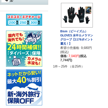
ル
水中遊び道具
軽器材
レギュレター
アダプター
その他
アクセサリー・その他
オクトパスオーバーホール
コンプレッサー
ウェットスーツ
水中銃（スピアガン）本体
ログタンク
スーツ
オクトパス
マスク
パーツ・その他
ゲージ オーバーホール
ステッカー
ドライスーツ
シャフト
コンプレッサー本体
保護アイテム
バッグ
ゲージ
スノーケル
ウェットスーツ
インフレーターオクトパス
（AIR-2など）オーバーホール
カー用品・シャワー
ドライスーツ用インナー
シャフトパーツ
アクセサリー・その他
フラッグ
アクセサリー
BCジャケット
フィン
ドライスーツ
メッシュバッグ
Bism（ビーイズム）
インフレーター オーバーホー
GLOVES 水中カメラマン
ル
超音波洗浄機
キッズ用ウェットスーツ
シャフトアクセサリー
オクトパスインフレーター
グローブ【1176ポイント
防水アイテム
水中ライト
ブーツ
フード・ベスト
キャスター・キャリーバッグ
ナイフ
（AIR-2等）
BC（インフレーター含む）オ
還元！】
ーバーホール
希望小売価格: 9,680円
その他
重器材セット
スリングゴム
超音波洗浄機
その他
ウェイト
インフレーター
グローブ
ボートコート
ハードケース
カラビナ・フック
(税込)
タンク耐圧検査
価格:
7,040円
(税込
スノーケリング3点セット
モリ先
アクセサリー・その他
ホース、ゲージ、オクトパス
7,744円)
セーフティーグッズ
セット
セット
ウォータープルーフバッグ
ホルダー
タンクバルブ オーバーホール
1件～25件 （全25件）
スノーケリングセット
ウィッシュボン
タンク
ペリカンケース
スレート
フロート・シグナルブイ
ダイブコンピューター バッテ
リー交換
レギュレター
ライン
簡易潜水器具
レギュレターバッグ
指示棒
ホーン・ブザー
エアチャージ
BCジャケット
バンジー
水中銃(スピアガン)・手モリ関
スーツバッグ
マスク曇り止め
ライフジャケット
連
ゲージ
リール
その他
その他
ベル・シェーカー
アクセサリー・その他
オクトパス
パーツ・アクセサリー