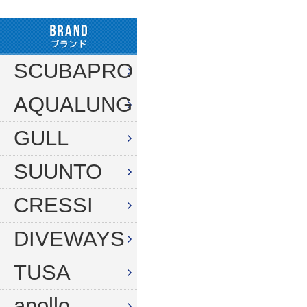
ハンガー
ダイブコンピューター
フロート
リール
タンク（4・8・10L）
ストリンガー
その他
SCUBAPRO
タンク（12・14L）
ラインワインダー
AQUALUNG
タンク（250気圧）
手モリ・パラライザー
タンク（300気圧）
GULL
手モリアクセサリー
マスク
スカリ・網
SUUNTO
スノーケル
エビバサミ
CRESSI
フィン
アワビオコシ
DIVEWAYS
ドライスーツ用フィン
その他
TUSA
ブーツ
フック
グローブ
ダイブコンピューター
apollo