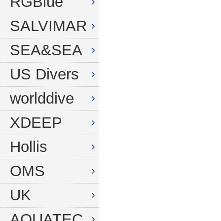
RGBlue
SALVIMAR
SEA&SEA
US Divers
worlddive
XDEEP
Hollis
OMS
UK
AQUATEC