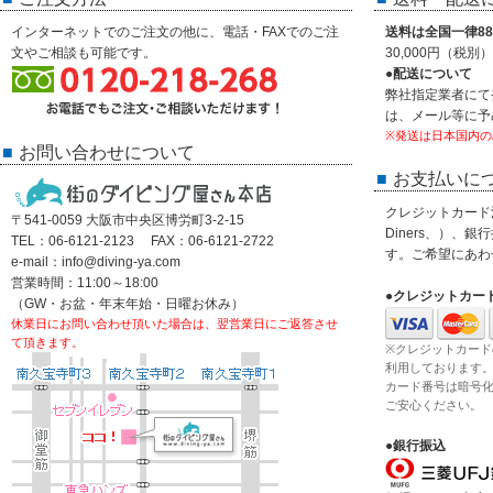
インターネットでのご注文の他に、電話・FAXでのご注
送料は全国一律88
文やご相談も可能です。
30,000円（税
●配送について
弊社指定業者にて
は、メール等に予
※発送は日本国内の
お問い合わせについて
お支払いに
クレジットカード決済
〒541-0059 大阪市中央区博労町3-2-15
Diners、）、
TEL：06-6121-2123 FAX：06-6121-2722
す。ご希望にあわ
e-mail：info@diving-ya.com
営業時間：11:00～18:00
●クレジットカー
（GW・お盆・年末年始・日曜お休み）
休業日にお問い合わせ頂いた場合は、翌営業日にご返答させ
て頂きます。
※クレジットカード
利用しております
カード番号は暗号
ご安心ください。
●銀行振込