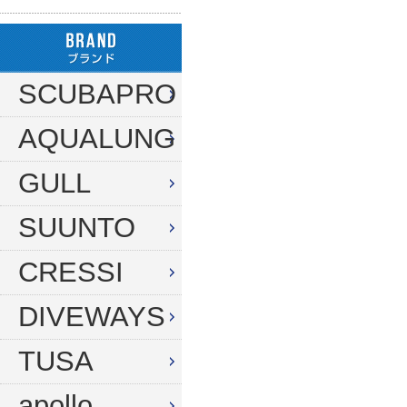
ハンガー
ダイブコンピューター
フロート
リール
タンク（4・8・10L）
ストリンガー
その他
SCUBAPRO
タンク（12・14L）
ラインワインダー
AQUALUNG
タンク（250気圧）
手モリ・パラライザー
タンク（300気圧）
GULL
手モリアクセサリー
マスク
スカリ・網
SUUNTO
スノーケル
エビバサミ
CRESSI
フィン
アワビオコシ
DIVEWAYS
ドライスーツ用フィン
その他
TUSA
ブーツ
フック
グローブ
ダイブコンピューター
apollo