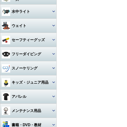
アクセサリー・その他
ドライスーツ
アームセット
ビデオライト
クセサリー
キャスター・キャリーバッグ
コンパス
ライト
その他・アクセサリー
バックフロートタイプ
チタン
iPhone用防水ハウジング
ソックス
度入りマスク
アクセサリ・パーツ・その他
デッキソール（ボート向け）
3シーズングローブ
ビデオライトアクセサリー・
水中ライト
（DIVE）
カメラメンテナンス用品
ドライスーツアクセサリー
アーム関連
パーツ
ギアバッグ
水深計
ハサミ
アクセサリー・その他
ステンレス
カレンダーソール（磯、ビー
軽器材セット
iPhone・スマホ・携帯
アクセサリ・パーツ・その他
サマーグローブ
チ向け）
書籍・DVD
ドライスーツインナー
ワイドタイプ
グリップ・ベース・ステー
ウェイト
ハードケース
激安！重器材セット
ラインカッター
折りたたみ
オススメ！軽器材セット
iPad用
ローカット
ウィンターグローブ
フード・ベスト
スポットタイプ
その他・パーツ関連
ウォータープルーフバッグ
ウェイト
セーフティーグッズ
おススメ！重器材セット
カラビナ・フック
クッキング向け
アクセサリー・その他
その他
その他
ワイド・スポット切り替えタイ
ラッシュガード
プ
ペリカンケース
ウェイトベルト用バックル
パーツ・アクセサリー・その
ストラップ
フロート・シグナルブイ
コイルランヤード
フリーダイビング
他
レギンス
ハロゲン・その他
レギュレターバッグ
ベルトタイプ
ホース・ゲージ・オクトパスホ
ホーン・ブザー
リトラクター
ルダー
マスク
スノーケリング
ボートコート
ライトアクセサリー・パーツ
フィンバッグ
ベストタイプ
ケミカルライト・スティックラ
スレート
カラビナ・フック
イト
ロングフィン
セット
キッズ・ジュニア用品
スーツバッグ
アンクルウェイト
指示棒
ライフジャケット
カレントフック
スノーケル
マスク・スノーケル
その他
ソフトウェイト
ウェット・ウェア・ラッシュ
アパレル
ベル・シェーカー
アクセサリー・その他
その他
フリーダイビングコンピュータ
ー
フィン・ブーツ・グローブ
バッグアクセサリー・パーツ・
ウェイトベルトアクセサリー・
マスク・スノーケル・フィン
その他
その他
マスク曇り止め
Tシャツ
メンテナンス用品
アクセサリー・その他
アクセサリー・その他
その他・アクセサリー
トランシーバー・水中通話装置
パーカー
グリス・オイル
書籍・DVD・教材