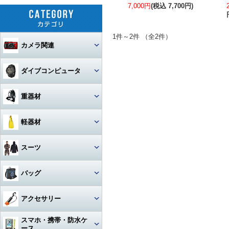
7,000円
(税込 7,700円)
1件～2件 （全2件）
カメラ関連
セット
ダイブコンピュータ
カメラ本体
ウォッチタイプ
重器材
カメラハウジング・ポート
大画面モデル
レギュレター
軽器材
レンズ
一眼レフカメラハウジング
トランスミッター
オクトパス
レギュレター
マスク
スーツ
ストロボ
ミラーレスカメラハウジング
マクロレンズ
コンソールモデル
ゲージ
DINモデル
スノーケル
1眼タイプ
アーム・グリップ・ベース・ス
ウェットスーツ
コンパクトカメラハウジング
ワイドレンズ
ストロボ本体
バッグ
テー
DCアクセサリー・パーツ
BCジャケット
アクセサリー・その他
3連ゲージ
フィン
2眼タイプ
スノーケル本体
レンズオプション・フィルタ
アクションカメラ・GoPro
ウェットスーツアクセサリー
ビデオカメラハウジング
接続ケーブル
フロートアーム
ー・アダプター
下取り・キャンペーン
メッシュバッグ（フルサイズ）
オクトパスインフレーター
アクセサリー
2連ゲージ
スタビタイプ
(AIR-2等)
ブーツ
フルフェイスマスク
アクセサリ・パーツ・その他
フルフットタイプ
アクションカメラ・GoPro本
ビデオライト
ウェットスーツインナー
ポート・ギア・オプション
その他・アクセサリー
クランプ
体
メッシュバッグ（ミニ）
フロントアジャスタブルタイ
スマホ・携帯・防水ケ
インフレーター
ナイフ
シングルゲージ
プ
グローブ
マスク用レンズ
ストラップタイプ
フルフットフィン向け
アクションカメラ・GoProア
ース