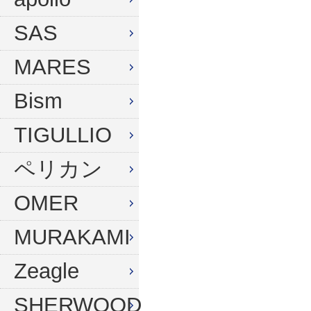
ウィンターグローブ
マスク
SAS
フード
スノーケル
MARES
ドライフード
フィン
Bism
フードベスト
ウェットスーツ
メッシュバッグ
インナー
TIGULLIO
ウェイトベルト
グローブ
ペリカン
ウェイト
ソックス
OMER
アンクルウェイト
バッグ
MURAKAMI
ウェイトベスト
ウェイト
Zeagle
水中ライト
ナイフ
コンパス
SHERWOOD