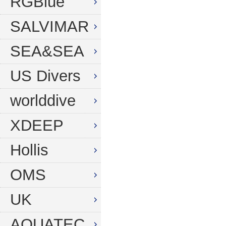
RGBlue
SALVIMAR
SEA&SEA
US Divers
worlddive
XDEEP
Hollis
OMS
UK
AQUATEC