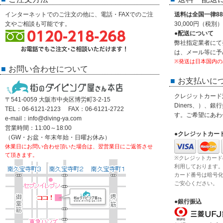
インターネットでのご注文の他に、電話・FAXでのご注
送料は全国一律88
文やご相談も可能です。
30,000円（税
●配送について
弊社指定業者にて
は、メール等に予
※発送は日本国内の
お問い合わせについて
お支払いに
クレジットカード決済
〒541-0059 大阪市中央区博労町3-2-15
Diners、）、
TEL：06-6121-2123 FAX：06-6121-2722
す。ご希望にあわ
e-mail：info@diving-ya.com
営業時間：11:00～18:00
●クレジットカー
（GW・お盆・年末年始・日曜お休み）
休業日にお問い合わせ頂いた場合は、翌営業日にご返答させ
て頂きます。
※クレジットカード
利用しております
カード番号は暗号
ご安心ください。
●銀行振込