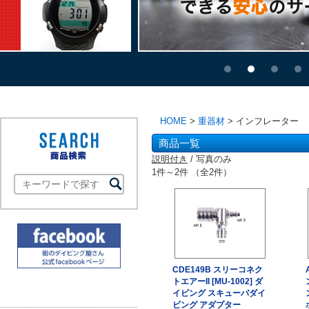
HOME
>
重器材
> インフレーター
商品一覧
説明付き
/ 写真のみ
1件～2件 （全2件）
CDE149B スリーコネク
トエアーII [MU-1002] ダ
イビング スキューバダイ
ビング アダプター