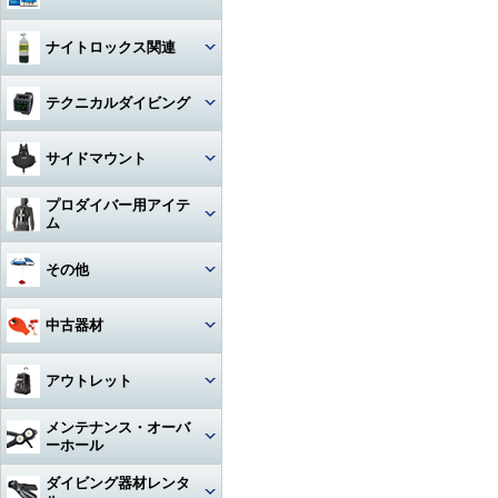
ハンガー
ジャケット
Oリング
図鑑
ナイトロックス関連
時計（ダイバーウォッチ）
パンツ
ボンド
写真集
レギュレター
テクニカルダイビング
ログブック
帽子
エアーガン
教材
ゲージ
リール
水着
BC（プラダー・ウィング）
サイドマウント
工具
その他
タンク
フロート
サングラス
ダイブコンピューター
プロダイバー用アイテ
ホース‐レギュレター
レギュレター
ム
アクセサリー・その他
ロープ
タオル
フィン
ホース‐オクトパス
サイドマウントBC
マスク・フィン
その他
日焼け止め・クラゲ除け
サンダル
タンク関連
ホース‐BC
アクセサリー・その他
スーツ・フード
激レアアイテム
冬用アクセサリー・暖かアイテ
中古器材
アパレルその他
アクセサリー・その他
ム
ホース‐ゲージ（高圧）
ウェイト
ウェットスーツ
タンク
キーホルダー
カメラ関連
アウトレット
ホース‐ドライスーツ
フーカー関連
ドライスーツ
簡易潜水器具・緊急浮上用セッ
タンク
ト
耳栓・耳抜きアイテム
ダイブコンピュータ
メンテナンス・オーバ
ホース‐その他
重器材
水中通話装置
フード
ーホール
水中スクーター
移充填ホース
トラベルグッズ
重器材
洗浄用品
軽器材
レギュレター（1st+2nd）オー
ダイビング器材レンタ
作業用道具
バーホール
水中銃(スピアガン)・手モリ
タンクアクセサリー・その他