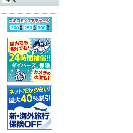
ル
水中遊び道具
軽器材
レギュレター
アダプター
その他
アクセサリー・その他
オクトパスオーバーホール
コンプレッサー
ウェットスーツ
水中銃（スピアガン）本体
ログタンク
スーツ
オクトパス
マスク
パーツ・その他
ゲージ オーバーホール
ステッカー
ドライスーツ
シャフト
コンプレッサー本体
保護アイテム
バッグ
ゲージ
スノーケル
ウェットスーツ
インフレーターオクトパス
（AIR-2など）オーバーホール
カー用品・シャワー
ドライスーツ用インナー
シャフトパーツ
アクセサリー・その他
フラッグ
アクセサリー
BCジャケット
フィン
ドライスーツ
メッシュバッグ
インフレーター オーバーホー
ル
超音波洗浄機
キッズ用ウェットスーツ
シャフトアクセサリー
オクトパスインフレーター
防水アイテム
水中ライト
ブーツ
フード・ベスト
キャスター・キャリーバッグ
ナイフ
（AIR-2等）
BC（インフレーター含む）オ
ーバーホール
その他
重器材セット
スリングゴム
超音波洗浄機
その他
ウェイト
インフレーター
グローブ
ボートコート
ハードケース
カラビナ・フック
タンク耐圧検査
スノーケリング3点セット
モリ先
アクセサリー・その他
ホース、ゲージ、オクトパス
セーフティーグッズ
セット
セット
ウォータープルーフバッグ
ホルダー
タンクバルブ オーバーホール
スノーケリングセット
ウィッシュボン
タンク
ペリカンケース
スレート
フロート・シグナルブイ
ダイブコンピューター バッテ
リー交換
レギュレター
ライン
簡易潜水器具
レギュレターバッグ
指示棒
ホーン・ブザー
エアチャージ
BCジャケット
バンジー
水中銃(スピアガン)・手モリ関
スーツバッグ
マスク曇り止め
ライフジャケット
連
ゲージ
リール
その他
その他
ベル・シェーカー
アクセサリー・その他
オクトパス
パーツ・アクセサリー