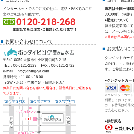
インターネットでのご注文の他に、電話・FAXでのご注
送料は全国一律88
文やご相談も可能です。
30,000円（税
●配送について
弊社指定業者にて
は、メール等に予
※発送は日本国内の
お問い合わせについて
お支払いに
クレジットカード決済
〒541-0059 大阪市中央区博労町3-2-15
Diners、）、
TEL：06-6121-2123 FAX：06-6121-2722
す。ご希望にあわ
e-mail：info@diving-ya.com
営業時間：11:00～18:00
●クレジットカー
（GW・お盆・年末年始・日曜お休み）
休業日にお問い合わせ頂いた場合は、翌営業日にご返答させ
て頂きます。
※クレジットカード
利用しております
カード番号は暗号
ご安心ください。
●銀行振込