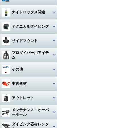
ハンガー
ジャケット
Oリング
図鑑
ナイトロックス関連
時計（ダイバーウォッチ）
パンツ
ボンド
写真集
レギュレター
テクニカルダイビング
ログブック
帽子
エアーガン
教材
ゲージ
リール
水着
BC（プラダー・ウィング）
サイドマウント
工具
その他
タンク
フロート
サングラス
ダイブコンピューター
プロダイバー用アイテ
ホース‐レギュレター
レギュレター
ム
アクセサリー・その他
ロープ
タオル
フィン
ホース‐オクトパス
サイドマウントBC
マスク・フィン
その他
日焼け止め・クラゲ除け
サンダル
タンク関連
ホース‐BC
アクセサリー・その他
スーツ・フード
激レアアイテム
冬用アクセサリー・暖かアイテ
中古器材
アパレルその他
アクセサリー・その他
ム
ホース‐ゲージ（高圧）
ウェイト
ウェットスーツ
タンク
キーホルダー
カメラ関連
アウトレット
ホース‐ドライスーツ
フーカー関連
ドライスーツ
簡易潜水器具・緊急浮上用セッ
タンク
ト
耳栓・耳抜きアイテム
ダイブコンピュータ
メンテナンス・オーバ
ホース‐その他
重器材
水中通話装置
フード
ーホール
水中スクーター
移充填ホース
トラベルグッズ
重器材
洗浄用品
軽器材
レギュレター（1st+2nd）オー
ダイビング器材レンタ
作業用道具
バーホール
水中銃(スピアガン)・手モリ
タンクアクセサリー・その他