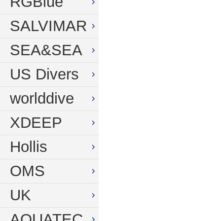
RGBlue
SALVIMAR
SEA&SEA
US Divers
worlddive
XDEEP
Hollis
OMS
UK
AQUATEC