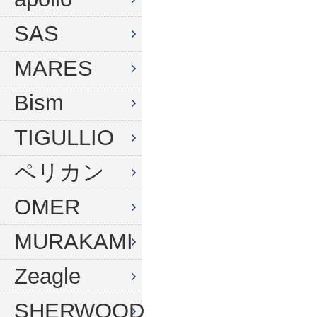
ウィンターグローブ
マスク
SAS
フード
スノーケル
MARES
ドライフード
フィン
Bism
フードベスト
ウェットスーツ
メッシュバッグ
インナー
TIGULLIO
ウェイトベルト
グローブ
ペリカン
ウェイト
ソックス
OMER
アンクルウェイト
バッグ
MURAKAMI
ウェイトベスト
ウェイト
Zeagle
水中ライト
ナイフ
コンパス
SHERWOOD