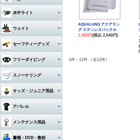
アクセサリー・その他
ドライスーツ
アームセット
ビデオライト
クセサリー
キャスター・キャリーバッグ
コンパス
ライト
その他・アクセサリー
バックフロートタイプ
チタン
iPhone用防水ハウジング
ソックス
度入りマスク
アクセサリ・パーツ・その他
デッキソール（ボート向け）
3シーズングローブ
ビデオライトアクセサリー・
水中ライト
（DIVE）
カメラメンテナンス用品
ドライスーツアクセサリー
アーム関連
パーツ
ギアバッグ
水深計
ハサミ
アクセサリー・その他
ステンレス
カレンダーソール（磯、ビー
軽器材セット
iPhone・スマホ・携帯
アクセサリ・パーツ・その他
サマーグローブ
AQUALUNG アクアラン
チ向け）
書籍・DVD
ドライスーツインナー
ワイドタイプ
グリップ・ベース・ステー
ウェイト
グ ステンレスバックル
ハードケース
激安！重器材セット
ラインカッター
折りたたみ
2,400円
(税込 2,640円)
オススメ！軽器材セット
iPad用
ローカット
ウィンターグローブ
フード・ベスト
スポットタイプ
その他・パーツ関連
ウォータープルーフバッグ
ウェイト
セーフティーグッズ
おススメ！重器材セット
カラビナ・フック
クッキング向け
アクセサリー・その他
その他
その他
ワイド・スポット切り替えタイ
ラッシュガード
プ
ペリカンケース
ウェイトベルト用バックル
パーツ・アクセサリー・その
ストラップ
フロート・シグナルブイ
コイルランヤード
フリーダイビング
1件～11件 （全11件）
他
レギンス
ハロゲン・その他
レギュレターバッグ
ベルトタイプ
ホース・ゲージ・オクトパスホ
ホーン・ブザー
リトラクター
ルダー
マスク
スノーケリング
ボートコート
ライトアクセサリー・パーツ
フィンバッグ
ベストタイプ
ケミカルライト・スティックラ
スレート
カラビナ・フック
イト
ロングフィン
セット
キッズ・ジュニア用品
スーツバッグ
アンクルウェイト
指示棒
ライフジャケット
カレントフック
スノーケル
マスク・スノーケル
その他
ソフトウェイト
ウェット・ウェア・ラッシュ
アパレル
ベル・シェーカー
アクセサリー・その他
その他
フリーダイビングコンピュータ
ー
フィン・ブーツ・グローブ
バッグアクセサリー・パーツ・
ウェイトベルトアクセサリー・
マスク・スノーケル・フィン
その他
その他
マスク曇り止め
Tシャツ
メンテナンス用品
アクセサリー・その他
アクセサリー・その他
その他・アクセサリー
トランシーバー・水中通話装置
パーカー
グリス・オイル
書籍・DVD・教材