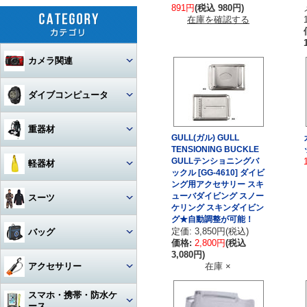
891円
(税込 980円)
在庫を確認する
カメラ関連
セット
ダイブコンピュータ
カメラ本体
ウォッチタイプ
重器材
GULL(ガル) GULL
カメラハウジング・ポート
TENSIONING BUCKLE
大画面モデル
レギュレター
GULLテンショニングバ
軽器材
ックル [GG-4610] ダイビ
レンズ
一眼レフカメラハウジング
トランスミッター
ング用アクセサリー スキ
オクトパス
レギュレター
マスク
ューバダイビング スノー
スーツ
ストロボ
ミラーレスカメラハウジング
マクロレンズ
ケリング スキンダイビン
コンソールモデル
ゲージ
DINモデル
グ★自動調整が可能！
スノーケル
1眼タイプ
アーム・グリップ・ベース・ス
ウェットスーツ
コンパクトカメラハウジング
ワイドレンズ
ストロボ本体
定価: 3,850円(税込)
バッグ
テー
DCアクセサリー・パーツ
BCジャケット
アクセサリー・その他
3連ゲージ
価格:
2,800円
(税込
フィン
2眼タイプ
スノーケル本体
レンズオプション・フィルタ
3,080円)
アクションカメラ・GoPro
ウェットスーツアクセサリー
ビデオカメラハウジング
接続ケーブル
フロートアーム
ー・アダプター
下取り・キャンペーン
メッシュバッグ（フルサイズ）
オクトパスインフレーター
アクセサリー
在庫 ×
2連ゲージ
スタビタイプ
(AIR-2等)
ブーツ
フルフェイスマスク
アクセサリ・パーツ・その他
フルフットタイプ
アクションカメラ・GoPro本
ビデオライト
ウェットスーツインナー
ポート・ギア・オプション
その他・アクセサリー
クランプ
体
メッシュバッグ（ミニ）
フロントアジャスタブルタイ
スマホ・携帯・防水ケ
インフレーター
ナイフ
シングルゲージ
プ
グローブ
マスク用レンズ
ストラップタイプ
フルフットフィン向け
アクションカメラ・GoProア
ース