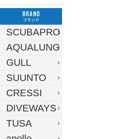
ハンガー
ダイブコンピューター
フロート
リール
タンク（4・8・10L）
ストリンガー
その他
SCUBAPRO
タンク（12・14L）
ラインワインダー
AQUALUNG
タンク（250気圧）
手モリ・パラライザー
タンク（300気圧）
GULL
手モリアクセサリー
マスク
スカリ・網
SUUNTO
スノーケル
エビバサミ
CRESSI
フィン
アワビオコシ
DIVEWAYS
ドライスーツ用フィン
その他
TUSA
ブーツ
フック
グローブ
ダイブコンピューター
apollo