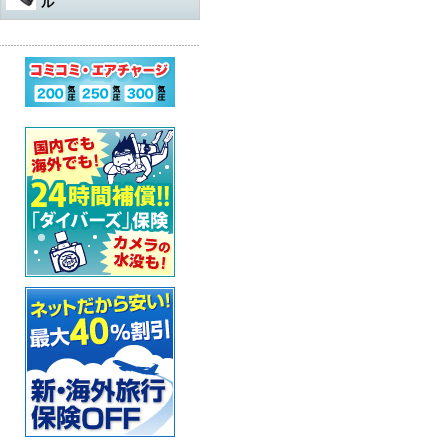
ル
水中遊び道具
軽器材
レギュレター
アダプター
その他
アクセサリー・その他
オクトパスオーバーホール
コンプレッサー
ウェットスーツ
水中銃（スピアガン）本体
ログタンク
スーツ
オクトパス
マスク
パーツ・その他
ゲージ オーバーホール
ステッカー
ドライスーツ
シャフト
コンプレッサー本体
保護アイテム
バッグ
ゲージ
スノーケル
ウェットスーツ
インフレーターオクトパス
（AIR-2など）オーバーホール
カー用品・シャワー
ドライスーツ用インナー
シャフトパーツ
アクセサリー・その他
フラッグ
アクセサリー
BCジャケット
フィン
ドライスーツ
メッシュバッグ
インフレーター オーバーホー
ル
超音波洗浄機
キッズ用ウェットスーツ
シャフトアクセサリー
オクトパスインフレーター
防水アイテム
水中ライト
ブーツ
フード・ベスト
キャスター・キャリーバッグ
ナイフ
（AIR-2等）
BC（インフレーター含む）オ
ーバーホール
その他
重器材セット
スリングゴム
超音波洗浄機
その他
ウェイト
インフレーター
グローブ
ボートコート
ハードケース
カラビナ・フック
タンク耐圧検査
スノーケリング3点セット
モリ先
アクセサリー・その他
ホース、ゲージ、オクトパス
セーフティーグッズ
セット
セット
ウォータープルーフバッグ
ホルダー
タンクバルブ オーバーホール
スノーケリングセット
ウィッシュボン
タンク
ペリカンケース
スレート
フロート・シグナルブイ
ダイブコンピューター バッテ
リー交換
レギュレター
ライン
簡易潜水器具
レギュレターバッグ
指示棒
ホーン・ブザー
エアチャージ
BCジャケット
バンジー
水中銃(スピアガン)・手モリ関
スーツバッグ
マスク曇り止め
ライフジャケット
連
ゲージ
リール
その他
その他
ベル・シェーカー
アクセサリー・その他
オクトパス
パーツ・アクセサリー