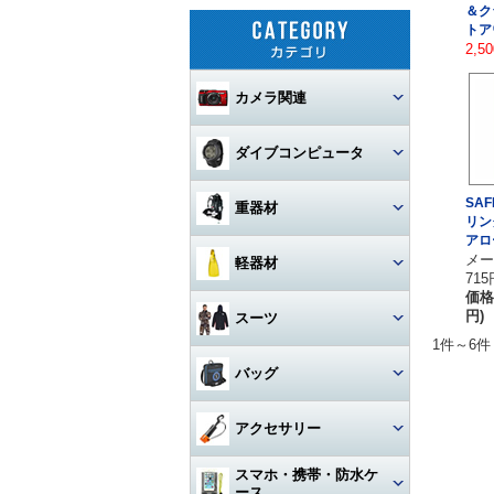
＆ク
トア
2,5
カメラ関連
セット
ダイブコンピュータ
カメラ本体
ウォッチタイプ
SA
重器材
リン
カメラハウジング・ポート
アロ
大画面モデル
レギュレター
メー
軽器材
715
レンズ
一眼レフカメラハウジング
トランスミッター
価格
オクトパス
レギュレター
マスク
円)
スーツ
ストロボ
ミラーレスカメラハウジング
マクロレンズ
コンソールモデル
1件～6件
ゲージ
DINモデル
スノーケル
1眼タイプ
アーム・グリップ・ベース・ス
ウェットスーツ
コンパクトカメラハウジング
ワイドレンズ
ストロボ本体
バッグ
テー
DCアクセサリー・パーツ
BCジャケット
アクセサリー・その他
3連ゲージ
フィン
2眼タイプ
スノーケル本体
レンズオプション・フィルタ
アクションカメラ・GoPro
ウェットスーツアクセサリー
ビデオカメラハウジング
接続ケーブル
フロートアーム
ー・アダプター
下取り・キャンペーン
メッシュバッグ（フルサイズ）
オクトパスインフレーター
アクセサリー
2連ゲージ
スタビタイプ
(AIR-2等)
ブーツ
フルフェイスマスク
アクセサリ・パーツ・その他
フルフットタイプ
アクションカメラ・GoPro本
ビデオライト
ウェットスーツインナー
ポート・ギア・オプション
その他・アクセサリー
クランプ
体
メッシュバッグ（ミニ）
フロントアジャスタブルタイ
スマホ・携帯・防水ケ
インフレーター
ナイフ
シングルゲージ
プ
グローブ
マスク用レンズ
ストラップタイプ
フルフットフィン向け
アクションカメラ・GoProア
ース