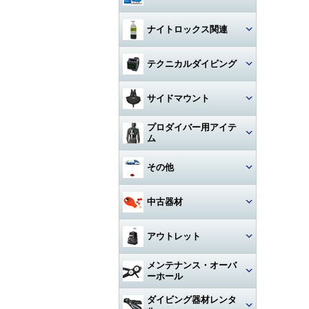
ハンガー
ジャケット
Oリング
図鑑
ナイトロックス関連
時計（ダイバーウォッチ）
パンツ
ボンド
写真集
レギュレター
テクニカルダイビング
ログブック
帽子
エアーガン
教材
ゲージ
リール
水着
BC（プラダー・ウィング）
サイドマウント
工具
その他
タンク
フロート
サングラス
ダイブコンピューター
プロダイバー用アイテ
ホース‐レギュレター
レギュレター
ム
アクセサリー・その他
ロープ
タオル
フィン
ホース‐オクトパス
サイドマウントBC
マスク・フィン
その他
日焼け止め・クラゲ除け
サンダル
タンク関連
ホース‐BC
アクセサリー・その他
スーツ・フード
激レアアイテム
冬用アクセサリー・暖かアイテ
中古器材
アパレルその他
アクセサリー・その他
ム
ホース‐ゲージ（高圧）
ウェイト
ウェットスーツ
タンク
キーホルダー
カメラ関連
アウトレット
ホース‐ドライスーツ
フーカー関連
ドライスーツ
簡易潜水器具・緊急浮上用セッ
タンク
ト
耳栓・耳抜きアイテム
ダイブコンピュータ
メンテナンス・オーバ
ホース‐その他
重器材
水中通話装置
フード
ーホール
水中スクーター
移充填ホース
トラベルグッズ
重器材
洗浄用品
軽器材
レギュレター（1st+2nd）オー
ダイビング器材レンタ
作業用道具
バーホール
水中銃(スピアガン)・手モリ
タンクアクセサリー・その他