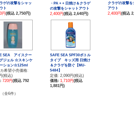
ラゲの攻撃をシャッ
クラゲの攻撃を
・PA + + 日焼け＆クラゲ
ウト
アウト
の攻撃をシャットアウト
00円
(税込 2,750円)
2,400円
(税込 2
2,400円
(税込 2,640円)
FE SEA アイスクー
SAFE SEA SPF30ボトル
グジェル ☆スキンケ
タイプ キッズ用 日焼け
ーション☆125ml
＆クラゲを防ぐ【MU-
カ希望小売価格:
5484】
円(税込)
定価: 2,090円(税込)
:
720円
(税込 792
価格:
1,710円
(税込
1,881円)
 （全6件）