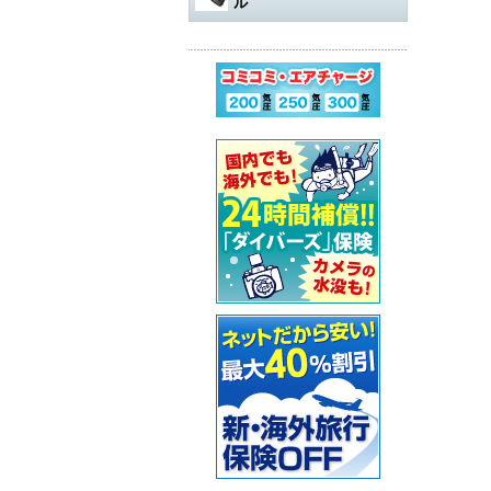
ル
水中遊び道具
軽器材
レギュレター
アダプター
その他
アクセサリー・その他
オクトパスオーバーホール
コンプレッサー
ウェットスーツ
水中銃（スピアガン）本体
ログタンク
スーツ
オクトパス
マスク
パーツ・その他
ゲージ オーバーホール
ステッカー
ドライスーツ
シャフト
コンプレッサー本体
保護アイテム
バッグ
ゲージ
スノーケル
ウェットスーツ
インフレーターオクトパス
（AIR-2など）オーバーホール
カー用品・シャワー
ドライスーツ用インナー
シャフトパーツ
アクセサリー・その他
フラッグ
アクセサリー
BCジャケット
フィン
ドライスーツ
メッシュバッグ
インフレーター オーバーホー
ル
超音波洗浄機
キッズ用ウェットスーツ
シャフトアクセサリー
オクトパスインフレーター
防水アイテム
水中ライト
ブーツ
フード・ベスト
キャスター・キャリーバッグ
ナイフ
（AIR-2等）
BC（インフレーター含む）オ
ーバーホール
その他
重器材セット
スリングゴム
超音波洗浄機
その他
ウェイト
インフレーター
グローブ
ボートコート
ハードケース
カラビナ・フック
タンク耐圧検査
スノーケリング3点セット
モリ先
アクセサリー・その他
ホース、ゲージ、オクトパス
セーフティーグッズ
セット
セット
ウォータープルーフバッグ
ホルダー
タンクバルブ オーバーホール
スノーケリングセット
ウィッシュボン
タンク
ペリカンケース
スレート
フロート・シグナルブイ
ダイブコンピューター バッテ
リー交換
レギュレター
ライン
簡易潜水器具
レギュレターバッグ
指示棒
ホーン・ブザー
エアチャージ
BCジャケット
バンジー
水中銃(スピアガン)・手モリ関
スーツバッグ
マスク曇り止め
ライフジャケット
連
ゲージ
リール
その他
その他
ベル・シェーカー
アクセサリー・その他
オクトパス
パーツ・アクセサリー