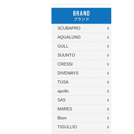
ハンガー
ダイブコンピューター
フロート
リール
タンク（4・8・10L）
ストリンガー
その他
SCUBAPRO
タンク（12・14L）
ラインワインダー
AQUALUNG
タンク（250気圧）
手モリ・パラライザー
GULL
SUUNTO
タンク（300気圧）
手モリアクセサリー
CRESSI
マスク
スカリ・網
DIVEWAYS
スノーケル
エビバサミ
TUSA
apollo
フィン
アワビオコシ
SAS
ドライスーツ用フィン
その他
MARES
ブーツ
フック
Bism
TIGULLIO
グローブ
ダイブコンピューター