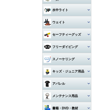
アクセサリー・その他
ドライスーツ
アームセット
ビデオライト
クセサリー
キャスター・キャリーバッグ
コンパス
ライト
その他・アクセサリー
バックフロートタイプ
チタン
iPhone用防水ハウジング
ソックス
度入りマスク
アクセサリ・パーツ・その他
デッキソール（ボート向け）
3シーズングローブ
ビデオライトアクセサリー・
水中ライト
（DIVE）
カメラメンテナンス用品
ドライスーツアクセサリー
アーム関連
パーツ
ギアバッグ
水深計
ハサミ
アクセサリー・その他
ステンレス
カレンダーソール（磯、ビー
軽器材セット
iPhone・スマホ・携帯
アクセサリ・パーツ・その他
サマーグローブ
チ向け）
書籍・DVD
ドライスーツインナー
ワイドタイプ
グリップ・ベース・ステー
ウェイト
ハードケース
激安！重器材セット
ラインカッター
折りたたみ
オススメ！軽器材セット
iPad用
ローカット
ウィンターグローブ
フード・ベスト
スポットタイプ
その他・パーツ関連
ウォータープルーフバッグ
ウェイト
セーフティーグッズ
おススメ！重器材セット
カラビナ・フック
クッキング向け
アクセサリー・その他
その他
その他
ワイド・スポット切り替えタイ
ラッシュガード
プ
ペリカンケース
ウェイトベルト用バックル
パーツ・アクセサリー・その
ストラップ
フロート・シグナルブイ
コイルランヤード
フリーダイビング
他
レギンス
ハロゲン・その他
レギュレターバッグ
ベルトタイプ
ホース・ゲージ・オクトパスホ
ホーン・ブザー
リトラクター
ルダー
マスク
スノーケリング
ボートコート
ライトアクセサリー・パーツ
フィンバッグ
ベストタイプ
ケミカルライト・スティックラ
スレート
カラビナ・フック
イト
ロングフィン
セット
キッズ・ジュニア用品
スーツバッグ
アンクルウェイト
指示棒
ライフジャケット
カレントフック
スノーケル
マスク・スノーケル
その他
ソフトウェイト
ウェット・ウェア・ラッシュ
アパレル
ベル・シェーカー
アクセサリー・その他
その他
フリーダイビングコンピュータ
ー
フィン・ブーツ・グローブ
バッグアクセサリー・パーツ・
ウェイトベルトアクセサリー・
マスク・スノーケル・フィン
その他
その他
マスク曇り止め
Tシャツ
メンテナンス用品
アクセサリー・その他
アクセサリー・その他
その他・アクセサリー
トランシーバー・水中通話装置
パーカー
グリス・オイル
書籍・DVD・教材