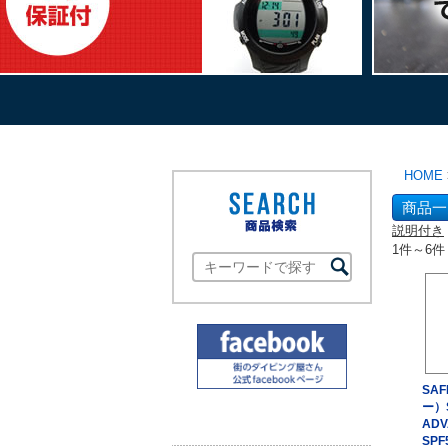
HOME
商品一
説明付き
1件～6件
SA
ー）
ADV
SPF