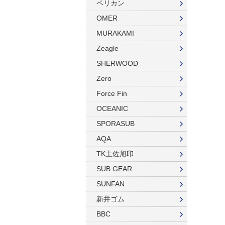
ペリカン
ウィンターグローブ
マスク
OMER
フード
スノーケル
MURAKAMI
Zeagle
ドライフード
フィン
SHERWOOD
フードベスト
ウェットスーツ
Zero
メッシュバッグ
インナー
Force Fin
OCEANIC
ウェイトベルト
グローブ
SPORASUB
ウェイト
ソックス
AQA
アンクルウェイト
バッグ
TK土佐旭印
SUB GEAR
ウェイトベスト
ウェイト
SUNFAN
水中ライト
ナイフ
新井ゴム
コンパス
BBC