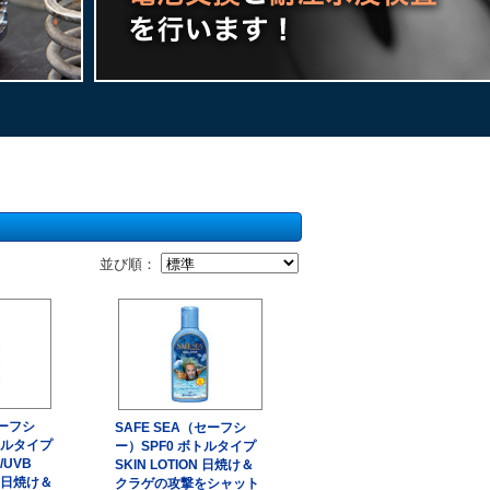
並び順：
セーフシ
SAFE SEA（セーフシ
トルタイプ
ー）SPF0 ボトルタイプ
/UVB
SKIN LOTION 日焼け＆
+ 日焼け＆
クラゲの攻撃をシャット