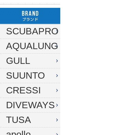
ハンガー
ダイブコンピューター
フロート
リール
タンク（4・8・10L）
ストリンガー
その他
SCUBAPRO
タンク（12・14L）
ラインワインダー
AQUALUNG
タンク（250気圧）
手モリ・パラライザー
タンク（300気圧）
GULL
手モリアクセサリー
マスク
スカリ・網
SUUNTO
スノーケル
エビバサミ
CRESSI
フィン
アワビオコシ
DIVEWAYS
ドライスーツ用フィン
その他
TUSA
ブーツ
フック
グローブ
ダイブコンピューター
apollo