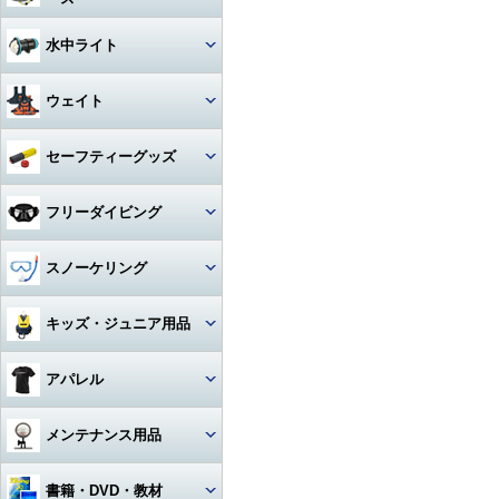
アクセサリー・その他
ドライスーツ
アームセット
ビデオライト
クセサリー
キャスター・キャリーバッグ
コンパス
ライト
その他・アクセサリー
バックフロートタイプ
チタン
iPhone用防水ハウジング
ソックス
度入りマスク
アクセサリ・パーツ・その他
デッキソール（ボート向け）
3シーズングローブ
ビデオライトアクセサリー・
水中ライト
（DIVE）
カメラメンテナンス用品
ドライスーツアクセサリー
アーム関連
パーツ
ギアバッグ
水深計
ハサミ
アクセサリー・その他
ステンレス
カレンダーソール（磯、ビー
軽器材セット
iPhone・スマホ・携帯
アクセサリ・パーツ・その他
サマーグローブ
チ向け）
書籍・DVD
ドライスーツインナー
ワイドタイプ
グリップ・ベース・ステー
ウェイト
ハードケース
激安！重器材セット
ラインカッター
折りたたみ
オススメ！軽器材セット
iPad用
ローカット
ウィンターグローブ
フード・ベスト
スポットタイプ
その他・パーツ関連
ウォータープルーフバッグ
ウェイト
セーフティーグッズ
おススメ！重器材セット
カラビナ・フック
クッキング向け
アクセサリー・その他
その他
その他
ワイド・スポット切り替えタイ
ラッシュガード
プ
ペリカンケース
ウェイトベルト用バックル
パーツ・アクセサリー・その
ストラップ
フロート・シグナルブイ
コイルランヤード
フリーダイビング
他
レギンス
ハロゲン・その他
レギュレターバッグ
ベルトタイプ
ホース・ゲージ・オクトパスホ
ホーン・ブザー
リトラクター
ルダー
マスク
スノーケリング
ボートコート
ライトアクセサリー・パーツ
フィンバッグ
ベストタイプ
ケミカルライト・スティックラ
スレート
カラビナ・フック
イト
ロングフィン
セット
キッズ・ジュニア用品
スーツバッグ
アンクルウェイト
指示棒
ライフジャケット
カレントフック
スノーケル
マスク・スノーケル
その他
ソフトウェイト
ウェット・ウェア・ラッシュ
アパレル
ベル・シェーカー
アクセサリー・その他
その他
フリーダイビングコンピュータ
ー
フィン・ブーツ・グローブ
バッグアクセサリー・パーツ・
ウェイトベルトアクセサリー・
マスク・スノーケル・フィン
その他
その他
マスク曇り止め
Tシャツ
メンテナンス用品
アクセサリー・その他
アクセサリー・その他
その他・アクセサリー
トランシーバー・水中通話装置
パーカー
グリス・オイル
書籍・DVD・教材