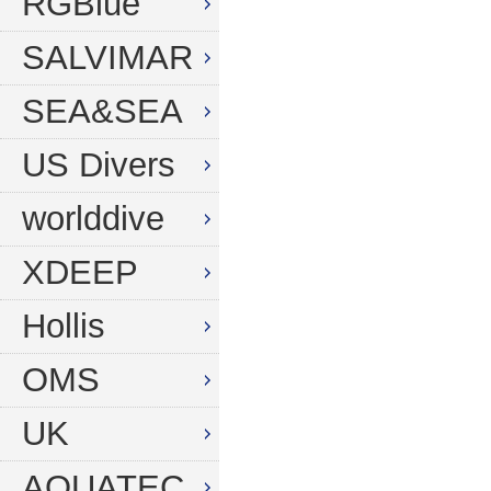
RGBlue
SALVIMAR
SEA&SEA
US Divers
worlddive
XDEEP
Hollis
OMS
UK
AQUATEC