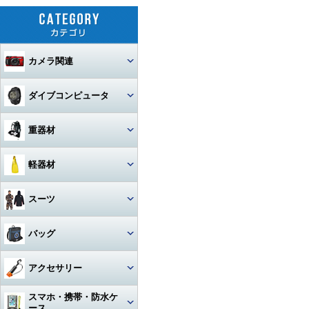
カメラ関連
セット
ダイブコンピュータ
カメラ本体
ウォッチタイプ
重器材
カメラハウジング・ポート
大画面モデル
レギュレター
軽器材
レンズ
一眼レフカメラハウジング
トランスミッター
オクトパス
レギュレター
マスク
スーツ
ストロボ
ミラーレスカメラハウジング
マクロレンズ
コンソールモデル
ゲージ
DINモデル
スノーケル
1眼タイプ
アーム・グリップ・ベース・ス
ウェットスーツ
コンパクトカメラハウジング
ワイドレンズ
ストロボ本体
バッグ
テー
DCアクセサリー・パーツ
BCジャケット
アクセサリー・その他
3連ゲージ
フィン
2眼タイプ
スノーケル本体
レンズオプション・フィルタ
アクションカメラ・GoPro
ウェットスーツアクセサリー
ビデオカメラハウジング
接続ケーブル
フロートアーム
ー・アダプター
下取り・キャンペーン
メッシュバッグ（フルサイズ）
オクトパスインフレーター
アクセサリー
2連ゲージ
スタビタイプ
(AIR-2等)
ブーツ
フルフェイスマスク
アクセサリ・パーツ・その他
フルフットタイプ
アクションカメラ・GoPro本
ビデオライト
ウェットスーツインナー
ポート・ギア・オプション
その他・アクセサリー
クランプ
体
メッシュバッグ（ミニ）
フロントアジャスタブルタイ
スマホ・携帯・防水ケ
インフレーター
ナイフ
シングルゲージ
プ
グローブ
マスク用レンズ
ストラップタイプ
フルフットフィン向け
アクションカメラ・GoProア
ース