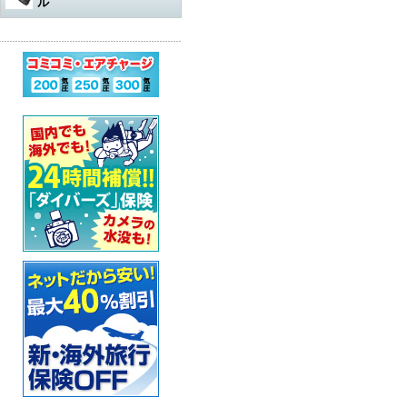
ル
水中遊び道具
軽器材
レギュレター
アダプター
その他
アクセサリー・その他
オクトパスオーバーホール
コンプレッサー
ウェットスーツ
水中銃（スピアガン）本体
ログタンク
スーツ
オクトパス
マスク
パーツ・その他
ゲージ オーバーホール
ステッカー
ドライスーツ
シャフト
コンプレッサー本体
保護アイテム
バッグ
ゲージ
スノーケル
ウェットスーツ
インフレーターオクトパス
（AIR-2など）オーバーホール
カー用品・シャワー
ドライスーツ用インナー
シャフトパーツ
アクセサリー・その他
フラッグ
アクセサリー
BCジャケット
フィン
ドライスーツ
メッシュバッグ
インフレーター オーバーホー
ル
超音波洗浄機
キッズ用ウェットスーツ
シャフトアクセサリー
オクトパスインフレーター
防水アイテム
水中ライト
ブーツ
フード・ベスト
キャスター・キャリーバッグ
ナイフ
（AIR-2等）
BC（インフレーター含む）オ
ーバーホール
その他
重器材セット
スリングゴム
超音波洗浄機
その他
ウェイト
インフレーター
グローブ
ボートコート
ハードケース
カラビナ・フック
タンク耐圧検査
スノーケリング3点セット
モリ先
アクセサリー・その他
ホース、ゲージ、オクトパス
セーフティーグッズ
セット
セット
ウォータープルーフバッグ
ホルダー
タンクバルブ オーバーホール
スノーケリングセット
ウィッシュボン
タンク
ペリカンケース
スレート
フロート・シグナルブイ
ダイブコンピューター バッテ
リー交換
レギュレター
ライン
簡易潜水器具
レギュレターバッグ
指示棒
ホーン・ブザー
エアチャージ
BCジャケット
バンジー
水中銃(スピアガン)・手モリ関
スーツバッグ
マスク曇り止め
ライフジャケット
連
ゲージ
リール
その他
その他
ベル・シェーカー
アクセサリー・その他
オクトパス
パーツ・アクセサリー