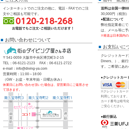
インターネットでのご注文の他に、電話・FAXでのご注
送料は全国一律88
文やご相談も可能です。
30,000円（税
●配送について
弊社指定業者にて
は、メール等に予
※発送は日本国内の
お問い合わせについて
お支払いに
クレジットカード決済
〒541-0059 大阪市中央区博労町3-2-15
Diners、）、
TEL：06-6121-2123 FAX：06-6121-2722
す。ご希望にあわ
e-mail：info@diving-ya.com
営業時間：11:00～18:00
●クレジットカー
（GW・お盆・年末年始・日曜お休み）
休業日にお問い合わせ頂いた場合は、翌営業日にご返答させ
て頂きます。
※クレジットカード
利用しております
カード番号は暗号
ご安心ください。
●銀行振込