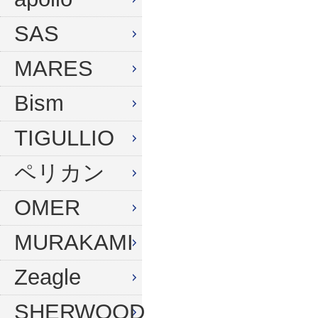
ウィンターグローブ
マスク
SAS
フード
スノーケル
MARES
ドライフード
フィン
Bism
フードベスト
ウェットスーツ
メッシュバッグ
インナー
TIGULLIO
ウェイトベルト
グローブ
ペリカン
ウェイト
ソックス
OMER
アンクルウェイト
バッグ
MURAKAMI
ウェイトベスト
ウェイト
Zeagle
水中ライト
ナイフ
コンパス
SHERWOOD