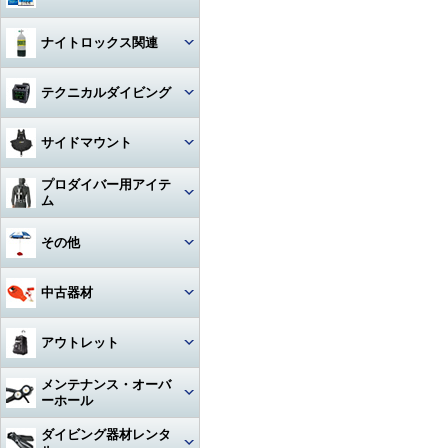
ハンガー
ジャケット
Oリング
図鑑
ナイトロックス関連
時計（ダイバーウォッチ）
パンツ
ボンド
写真集
レギュレター
テクニカルダイビング
ログブック
帽子
エアーガン
教材
ゲージ
リール
水着
BC（プラダー・ウィング）
サイドマウント
工具
その他
タンク
フロート
サングラス
ダイブコンピューター
プロダイバー用アイテ
ホース‐レギュレター
レギュレター
ム
アクセサリー・その他
ロープ
タオル
フィン
ホース‐オクトパス
サイドマウントBC
マスク・フィン
その他
日焼け止め・クラゲ除け
サンダル
タンク関連
ホース‐BC
アクセサリー・その他
スーツ・フード
激レアアイテム
冬用アクセサリー・暖かアイテ
中古器材
アパレルその他
アクセサリー・その他
ム
ホース‐ゲージ（高圧）
ウェイト
ウェットスーツ
タンク
キーホルダー
カメラ関連
アウトレット
ホース‐ドライスーツ
フーカー関連
ドライスーツ
簡易潜水器具・緊急浮上用セッ
タンク
ト
耳栓・耳抜きアイテム
ダイブコンピュータ
メンテナンス・オーバ
ホース‐その他
重器材
水中通話装置
フード
ーホール
水中スクーター
移充填ホース
トラベルグッズ
重器材
洗浄用品
軽器材
レギュレター（1st+2nd）オー
ダイビング器材レンタ
作業用道具
バーホール
水中銃(スピアガン)・手モリ
タンクアクセサリー・その他