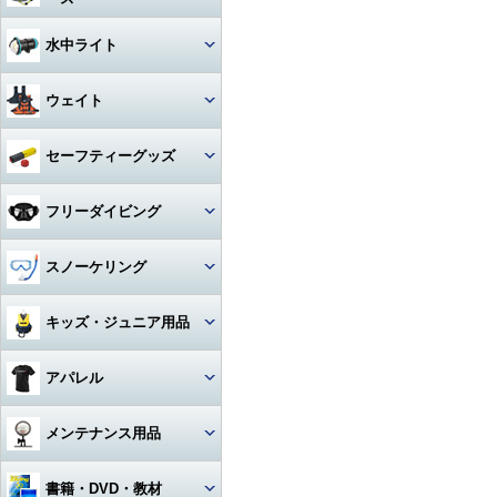
アクセサリー・その他
ドライスーツ
アームセット
ビデオライト
クセサリー
キャスター・キャリーバッグ
コンパス
ライト
その他・アクセサリー
バックフロートタイプ
チタン
iPhone用防水ハウジング
ソックス
度入りマスク
アクセサリ・パーツ・その他
デッキソール（ボート向け）
3シーズングローブ
ビデオライトアクセサリー・
水中ライト
（DIVE）
カメラメンテナンス用品
ドライスーツアクセサリー
アーム関連
パーツ
ギアバッグ
水深計
ハサミ
アクセサリー・その他
ステンレス
カレンダーソール（磯、ビー
軽器材セット
iPhone・スマホ・携帯
アクセサリ・パーツ・その他
サマーグローブ
チ向け）
書籍・DVD
ドライスーツインナー
ワイドタイプ
グリップ・ベース・ステー
ウェイト
ハードケース
激安！重器材セット
ラインカッター
折りたたみ
オススメ！軽器材セット
iPad用
ローカット
ウィンターグローブ
フード・ベスト
スポットタイプ
その他・パーツ関連
ウォータープルーフバッグ
ウェイト
セーフティーグッズ
おススメ！重器材セット
カラビナ・フック
クッキング向け
アクセサリー・その他
その他
その他
ワイド・スポット切り替えタイ
ラッシュガード
プ
ペリカンケース
ウェイトベルト用バックル
パーツ・アクセサリー・その
ストラップ
フロート・シグナルブイ
コイルランヤード
フリーダイビング
他
レギンス
ハロゲン・その他
レギュレターバッグ
ベルトタイプ
ホース・ゲージ・オクトパスホ
ホーン・ブザー
リトラクター
ルダー
マスク
スノーケリング
ボートコート
ライトアクセサリー・パーツ
フィンバッグ
ベストタイプ
ケミカルライト・スティックラ
スレート
カラビナ・フック
イト
ロングフィン
セット
キッズ・ジュニア用品
スーツバッグ
アンクルウェイト
指示棒
ライフジャケット
カレントフック
スノーケル
マスク・スノーケル
その他
ソフトウェイト
ウェット・ウェア・ラッシュ
アパレル
ベル・シェーカー
アクセサリー・その他
その他
フリーダイビングコンピュータ
ー
フィン・ブーツ・グローブ
バッグアクセサリー・パーツ・
ウェイトベルトアクセサリー・
マスク・スノーケル・フィン
その他
その他
マスク曇り止め
Tシャツ
メンテナンス用品
アクセサリー・その他
アクセサリー・その他
その他・アクセサリー
トランシーバー・水中通話装置
パーカー
グリス・オイル
書籍・DVD・教材