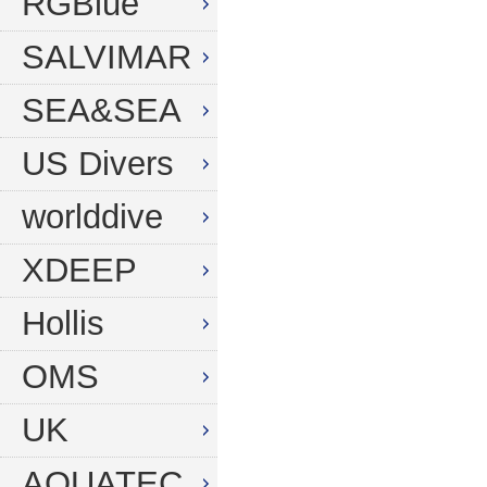
RGBlue
SALVIMAR
SEA&SEA
US Divers
worlddive
XDEEP
Hollis
OMS
UK
AQUATEC