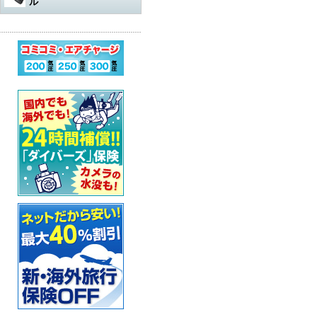
ル
水中遊び道具
軽器材
レギュレター
アダプター
その他
アクセサリー・その他
オクトパスオーバーホール
コンプレッサー
ウェットスーツ
水中銃（スピアガン）本体
ログタンク
スーツ
オクトパス
マスク
パーツ・その他
ゲージ オーバーホール
ステッカー
ドライスーツ
シャフト
コンプレッサー本体
保護アイテム
バッグ
ゲージ
スノーケル
ウェットスーツ
インフレーターオクトパス
（AIR-2など）オーバーホール
カー用品・シャワー
ドライスーツ用インナー
シャフトパーツ
アクセサリー・その他
フラッグ
アクセサリー
BCジャケット
フィン
ドライスーツ
メッシュバッグ
インフレーター オーバーホー
ル
超音波洗浄機
キッズ用ウェットスーツ
シャフトアクセサリー
オクトパスインフレーター
防水アイテム
水中ライト
ブーツ
フード・ベスト
キャスター・キャリーバッグ
ナイフ
（AIR-2等）
BC（インフレーター含む）オ
ーバーホール
その他
重器材セット
スリングゴム
超音波洗浄機
その他
ウェイト
インフレーター
グローブ
ボートコート
ハードケース
カラビナ・フック
タンク耐圧検査
スノーケリング3点セット
モリ先
アクセサリー・その他
ホース、ゲージ、オクトパス
セーフティーグッズ
セット
セット
ウォータープルーフバッグ
ホルダー
タンクバルブ オーバーホール
スノーケリングセット
ウィッシュボン
タンク
ペリカンケース
スレート
フロート・シグナルブイ
ダイブコンピューター バッテ
リー交換
レギュレター
ライン
簡易潜水器具
レギュレターバッグ
指示棒
ホーン・ブザー
エアチャージ
BCジャケット
バンジー
水中銃(スピアガン)・手モリ関
スーツバッグ
マスク曇り止め
ライフジャケット
連
ゲージ
リール
その他
その他
ベル・シェーカー
アクセサリー・その他
オクトパス
パーツ・アクセサリー