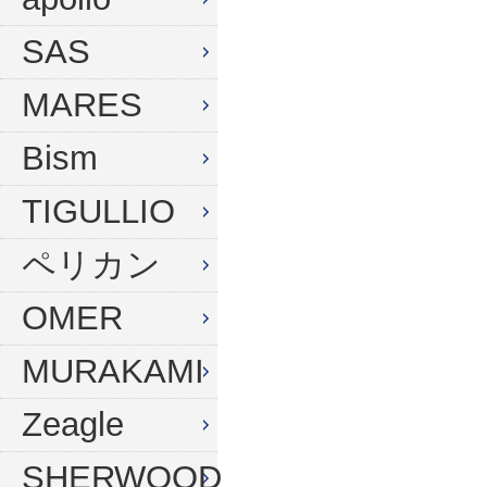
ウィンターグローブ
マスク
SAS
フード
スノーケル
MARES
ドライフード
フィン
Bism
フードベスト
ウェットスーツ
メッシュバッグ
インナー
TIGULLIO
ウェイトベルト
グローブ
ペリカン
ウェイト
ソックス
OMER
アンクルウェイト
バッグ
MURAKAMI
ウェイトベスト
ウェイト
Zeagle
水中ライト
ナイフ
コンパス
SHERWOOD