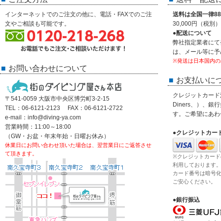
インターネットでのご注文の他に、電話・FAXでのご注
送料は全国一律88
文やご相談も可能です。
30,000円（税
●配送について
弊社指定業者にて
は、メール等に予
※発送は日本国内の
お問い合わせについて
お支払いに
クレジットカード決済
〒541-0059 大阪市中央区博労町3-2-15
Diners、）、
TEL：06-6121-2123 FAX：06-6121-2722
す。ご希望にあわ
e-mail：info@diving-ya.com
営業時間：11:00～18:00
●クレジットカー
（GW・お盆・年末年始・日曜お休み）
休業日にお問い合わせ頂いた場合は、翌営業日にご返答させ
て頂きます。
※クレジットカード
利用しております
カード番号は暗号
ご安心ください。
●銀行振込