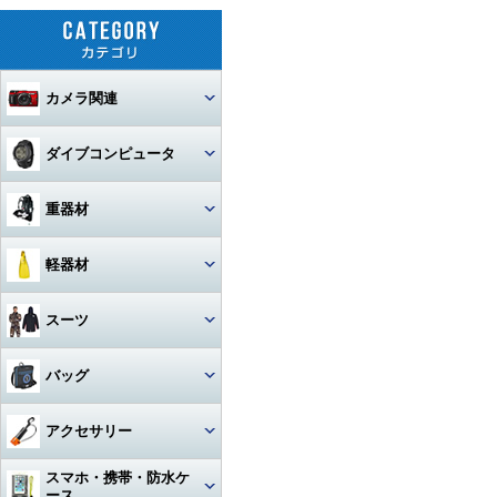
カメラ関連
セット
ダイブコンピュータ
カメラ本体
ウォッチタイプ
重器材
カメラハウジング・ポート
大画面モデル
レギュレター
軽器材
レンズ
一眼レフカメラハウジング
トランスミッター
オクトパス
レギュレター
マスク
スーツ
ストロボ
ミラーレスカメラハウジング
マクロレンズ
コンソールモデル
ゲージ
DINモデル
スノーケル
1眼タイプ
アーム・グリップ・ベース・ス
ウェットスーツ
コンパクトカメラハウジング
ワイドレンズ
ストロボ本体
バッグ
テー
DCアクセサリー・パーツ
BCジャケット
アクセサリー・その他
3連ゲージ
フィン
2眼タイプ
スノーケル本体
レンズオプション・フィルタ
アクションカメラ・GoPro
ウェットスーツアクセサリー
ビデオカメラハウジング
接続ケーブル
フロートアーム
ー・アダプター
下取り・キャンペーン
メッシュバッグ（フルサイズ）
オクトパスインフレーター
アクセサリー
2連ゲージ
スタビタイプ
(AIR-2等)
ブーツ
フルフェイスマスク
アクセサリ・パーツ・その他
フルフットタイプ
アクションカメラ・GoPro本
ビデオライト
ウェットスーツインナー
ポート・ギア・オプション
その他・アクセサリー
クランプ
体
メッシュバッグ（ミニ）
フロントアジャスタブルタイ
スマホ・携帯・防水ケ
インフレーター
ナイフ
シングルゲージ
プ
グローブ
マスク用レンズ
ストラップタイプ
フルフットフィン向け
アクションカメラ・GoProア
ース