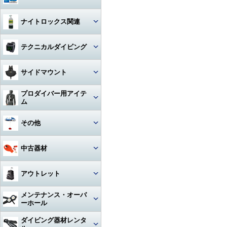
ハンガー
ジャケット
Oリング
図鑑
ナイトロックス関連
時計（ダイバーウォッチ）
パンツ
ボンド
写真集
レギュレター
テクニカルダイビング
ログブック
帽子
エアーガン
教材
ゲージ
リール
水着
BC（プラダー・ウィング）
サイドマウント
工具
その他
タンク
フロート
サングラス
ダイブコンピューター
プロダイバー用アイテ
ホース‐レギュレター
レギュレター
ム
アクセサリー・その他
ロープ
タオル
フィン
ホース‐オクトパス
サイドマウントBC
マスク・フィン
その他
日焼け止め・クラゲ除け
サンダル
タンク関連
ホース‐BC
アクセサリー・その他
スーツ・フード
激レアアイテム
冬用アクセサリー・暖かアイテ
中古器材
アパレルその他
アクセサリー・その他
ム
ホース‐ゲージ（高圧）
ウェイト
ウェットスーツ
タンク
キーホルダー
カメラ関連
アウトレット
ホース‐ドライスーツ
フーカー関連
ドライスーツ
簡易潜水器具・緊急浮上用セッ
タンク
ト
耳栓・耳抜きアイテム
ダイブコンピュータ
メンテナンス・オーバ
ホース‐その他
重器材
水中通話装置
フード
ーホール
水中スクーター
移充填ホース
トラベルグッズ
重器材
洗浄用品
軽器材
レギュレター（1st+2nd）オー
ダイビング器材レンタ
作業用道具
バーホール
水中銃(スピアガン)・手モリ
タンクアクセサリー・その他