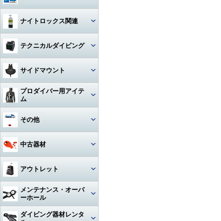
ハンガー
ジャケット
Oリング
図鑑
ナイトロックス関連
時計（ダイバーウォッチ）
パンツ
ボンド
写真集
レギュレター
テクニカルダイビング
ログブック
帽子
エアーガン
教材
ゲージ
リール
水着
BC（プラダー・ウィング）
サイドマウント
工具
その他
タンク
フロート
サングラス
ダイブコンピューター
プロダイバー用アイテ
ホース‐レギュレター
レギュレター
ム
アクセサリー・その他
ロープ
タオル
フィン
ホース‐オクトパス
サイドマウントBC
マスク・フィン
その他
日焼け止め・クラゲ除け
サンダル
タンク関連
ホース‐BC
アクセサリー・その他
スーツ・フード
激レアアイテム
冬用アクセサリー・暖かアイテ
中古器材
アパレルその他
アクセサリー・その他
ム
ホース‐ゲージ（高圧）
ウェイト
ウェットスーツ
タンク
キーホルダー
カメラ関連
アウトレット
ホース‐ドライスーツ
フーカー関連
ドライスーツ
簡易潜水器具・緊急浮上用セッ
タンク
ト
耳栓・耳抜きアイテム
ダイブコンピュータ
メンテナンス・オーバ
ホース‐その他
重器材
水中通話装置
フード
ーホール
水中スクーター
移充填ホース
トラベルグッズ
重器材
洗浄用品
軽器材
レギュレター（1st+2nd）オー
ダイビング器材レンタ
作業用道具
バーホール
水中銃(スピアガン)・手モリ
タンクアクセサリー・その他