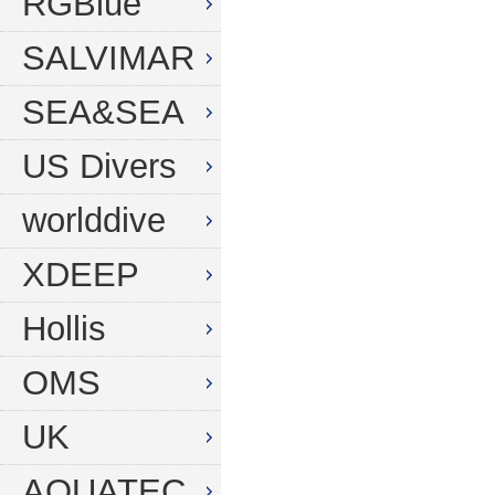
RGBlue
SALVIMAR
SEA&SEA
US Divers
worlddive
XDEEP
Hollis
OMS
UK
AQUATEC