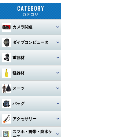
カメラ関連
セット
ダイブコンピュータ
カメラ本体
ウォッチタイプ
重器材
カメラハウジング・ポート
大画面モデル
レギュレター
軽器材
レンズ
一眼レフカメラハウジング
トランスミッター
オクトパス
レギュレター
マスク
スーツ
ストロボ
ミラーレスカメラハウジング
マクロレンズ
コンソールモデル
ゲージ
DINモデル
スノーケル
1眼タイプ
アーム・グリップ・ベース・ス
ウェットスーツ
コンパクトカメラハウジング
ワイドレンズ
ストロボ本体
バッグ
テー
DCアクセサリー・パーツ
BCジャケット
アクセサリー・その他
3連ゲージ
フィン
2眼タイプ
スノーケル本体
レンズオプション・フィルタ
アクションカメラ・GoPro
ウェットスーツアクセサリー
ビデオカメラハウジング
接続ケーブル
フロートアーム
ー・アダプター
下取り・キャンペーン
メッシュバッグ（フルサイズ）
オクトパスインフレーター
アクセサリー
2連ゲージ
スタビタイプ
(AIR-2等)
ブーツ
フルフェイスマスク
アクセサリ・パーツ・その他
フルフットタイプ
アクションカメラ・GoPro本
ビデオライト
ウェットスーツインナー
ポート・ギア・オプション
その他・アクセサリー
クランプ
体
メッシュバッグ（ミニ）
フロントアジャスタブルタイ
スマホ・携帯・防水ケ
インフレーター
ナイフ
シングルゲージ
プ
グローブ
マスク用レンズ
ストラップタイプ
フルフットフィン向け
アクションカメラ・GoProア
ース