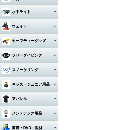
アクセサリー・その他
ドライスーツ
アームセット
ビデオライト
クセサリー
キャスター・キャリーバッグ
コンパス
ライト
その他・アクセサリー
バックフロートタイプ
チタン
iPhone用防水ハウジング
ソックス
度入りマスク
アクセサリ・パーツ・その他
デッキソール（ボート向け）
3シーズングローブ
ビデオライトアクセサリー・
水中ライト
（DIVE）
カメラメンテナンス用品
ドライスーツアクセサリー
アーム関連
パーツ
ギアバッグ
水深計
ハサミ
アクセサリー・その他
ステンレス
カレンダーソール（磯、ビー
軽器材セット
iPhone・スマホ・携帯
アクセサリ・パーツ・その他
サマーグローブ
チ向け）
書籍・DVD
ドライスーツインナー
ワイドタイプ
グリップ・ベース・ステー
ウェイト
ハードケース
激安！重器材セット
ラインカッター
折りたたみ
オススメ！軽器材セット
iPad用
ローカット
ウィンターグローブ
フード・ベスト
スポットタイプ
その他・パーツ関連
ウォータープルーフバッグ
ウェイト
セーフティーグッズ
おススメ！重器材セット
カラビナ・フック
クッキング向け
アクセサリー・その他
その他
その他
ワイド・スポット切り替えタイ
ラッシュガード
プ
ペリカンケース
ウェイトベルト用バックル
パーツ・アクセサリー・その
ストラップ
フロート・シグナルブイ
コイルランヤード
フリーダイビング
他
レギンス
ハロゲン・その他
レギュレターバッグ
ベルトタイプ
ホース・ゲージ・オクトパスホ
ホーン・ブザー
リトラクター
ルダー
マスク
スノーケリング
ボートコート
ライトアクセサリー・パーツ
フィンバッグ
ベストタイプ
ケミカルライト・スティックラ
スレート
カラビナ・フック
イト
ロングフィン
セット
キッズ・ジュニア用品
スーツバッグ
アンクルウェイト
指示棒
ライフジャケット
カレントフック
スノーケル
マスク・スノーケル
その他
ソフトウェイト
ウェット・ウェア・ラッシュ
アパレル
ベル・シェーカー
アクセサリー・その他
その他
フリーダイビングコンピュータ
ー
フィン・ブーツ・グローブ
バッグアクセサリー・パーツ・
ウェイトベルトアクセサリー・
マスク・スノーケル・フィン
その他
その他
マスク曇り止め
Tシャツ
メンテナンス用品
アクセサリー・その他
アクセサリー・その他
その他・アクセサリー
トランシーバー・水中通話装置
パーカー
グリス・オイル
書籍・DVD・教材