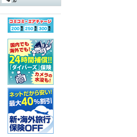
ル
水中遊び道具
軽器材
レギュレター
アダプター
その他
アクセサリー・その他
オクトパスオーバーホール
コンプレッサー
ウェットスーツ
水中銃（スピアガン）本体
ログタンク
スーツ
オクトパス
マスク
パーツ・その他
ゲージ オーバーホール
ステッカー
ドライスーツ
シャフト
コンプレッサー本体
保護アイテム
バッグ
ゲージ
スノーケル
ウェットスーツ
インフレーターオクトパス
（AIR-2など）オーバーホール
カー用品・シャワー
ドライスーツ用インナー
シャフトパーツ
アクセサリー・その他
フラッグ
アクセサリー
BCジャケット
フィン
ドライスーツ
メッシュバッグ
インフレーター オーバーホー
ル
超音波洗浄機
キッズ用ウェットスーツ
シャフトアクセサリー
オクトパスインフレーター
防水アイテム
水中ライト
ブーツ
フード・ベスト
キャスター・キャリーバッグ
ナイフ
（AIR-2等）
BC（インフレーター含む）オ
ーバーホール
その他
重器材セット
スリングゴム
超音波洗浄機
その他
ウェイト
インフレーター
グローブ
ボートコート
ハードケース
カラビナ・フック
タンク耐圧検査
スノーケリング3点セット
モリ先
アクセサリー・その他
ホース、ゲージ、オクトパス
セーフティーグッズ
セット
セット
ウォータープルーフバッグ
ホルダー
タンクバルブ オーバーホール
スノーケリングセット
ウィッシュボン
タンク
ペリカンケース
スレート
フロート・シグナルブイ
ダイブコンピューター バッテ
リー交換
レギュレター
ライン
簡易潜水器具
レギュレターバッグ
指示棒
ホーン・ブザー
エアチャージ
BCジャケット
バンジー
水中銃(スピアガン)・手モリ関
スーツバッグ
マスク曇り止め
ライフジャケット
連
ゲージ
リール
その他
その他
ベル・シェーカー
アクセサリー・その他
オクトパス
パーツ・アクセサリー