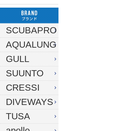
ハンガー
ダイブコンピューター
フロート
リール
タンク（4・8・10L）
ストリンガー
その他
SCUBAPRO
タンク（12・14L）
ラインワインダー
AQUALUNG
タンク（250気圧）
手モリ・パラライザー
タンク（300気圧）
GULL
手モリアクセサリー
マスク
スカリ・網
SUUNTO
スノーケル
エビバサミ
CRESSI
フィン
アワビオコシ
DIVEWAYS
ドライスーツ用フィン
その他
TUSA
ブーツ
フック
グローブ
ダイブコンピューター
apollo