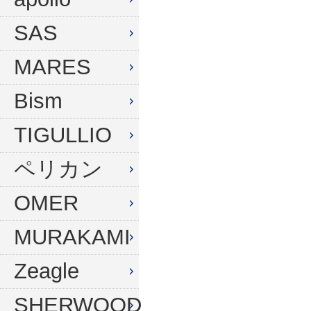
ウィンターグローブ
マスク
SAS
フード
スノーケル
MARES
ドライフード
フィン
Bism
フードベスト
ウェットスーツ
メッシュバッグ
インナー
TIGULLIO
ウェイトベルト
グローブ
ペリカン
ウェイト
ソックス
OMER
アンクルウェイト
バッグ
MURAKAMI
ウェイトベスト
ウェイト
Zeagle
水中ライト
ナイフ
コンパス
SHERWOOD