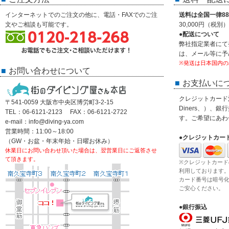
インターネットでのご注文の他に、電話・FAXでのご注
送料は全国一律88
文やご相談も可能です。
30,000円（税
●配送について
弊社指定業者にて
は、メール等に予
※発送は日本国内の
お問い合わせについて
お支払いに
クレジットカード決済
〒541-0059 大阪市中央区博労町3-2-15
Diners、）、
TEL：06-6121-2123 FAX：06-6121-2722
す。ご希望にあわ
e-mail：info@diving-ya.com
営業時間：11:00～18:00
●クレジットカー
（GW・お盆・年末年始・日曜お休み）
休業日にお問い合わせ頂いた場合は、翌営業日にご返答させ
て頂きます。
※クレジットカード
利用しております
カード番号は暗号
ご安心ください。
●銀行振込