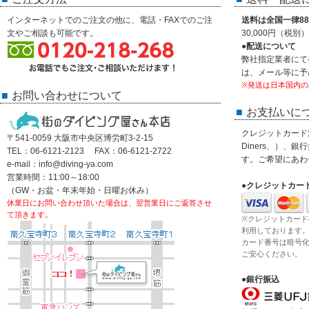
インターネットでのご注文の他に、電話・FAXでのご注
送料は全国一律88
文やご相談も可能です。
30,000円（税
●配送について
弊社指定業者にて
は、メール等に予
※発送は日本国内の
お問い合わせについて
お支払いに
クレジットカード決済
〒541-0059 大阪市中央区博労町3-2-15
Diners、）、
TEL：06-6121-2123 FAX：06-6121-2722
す。ご希望にあわ
e-mail：info@diving-ya.com
営業時間：11:00～18:00
●クレジットカー
（GW・お盆・年末年始・日曜お休み）
休業日にお問い合わせ頂いた場合は、翌営業日にご返答させ
て頂きます。
※クレジットカード
利用しております
カード番号は暗号
ご安心ください。
●銀行振込