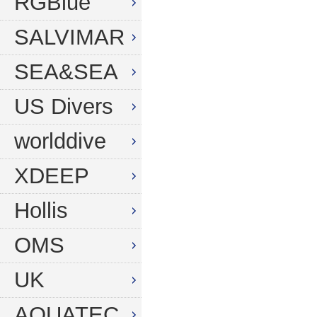
RGBlue
SALVIMAR
SEA&SEA
US Divers
worlddive
XDEEP
Hollis
OMS
UK
AQUATEC