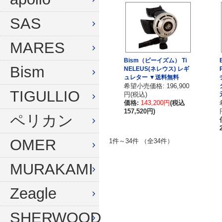
ウィンターグローブ
マスク
SAS
フード
スノーケル
MARES
ドライフード
フィン
Bism（ビーイズム） Ti
Bism
NELEUS(ネレウス) レギ
フードベスト
ウェットスーツ
ュレター ▼送料無料
希望小売価格: 196,900
メッシュバッグ
インナー
TIGULLIO
円(税込)
価格:
143,200円
(税込
ウェイトベルト
グローブ
157,520円)
ペリカン
ウェイト
ソックス
OMER
1件～34件 （全34件）
アンクルウェイト
バッグ
MURAKAMI
ウェイトベスト
ウェイト
Zeagle
水中ライト
ナイフ
コンパス
SHERWOOD