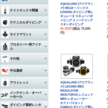
AQUALUNG (アクアラン
ハンガー
ジャケット
Oリング
グ) HELIX ヘリックス
図鑑
ナイトロックス関連
[150000] ダイビング用レ
時計（ダイバーウォッチ）
パンツ
ギュレータ スキューバダ
ボンド
写真集
イビング スノーケリング
レギュレター
テクニカルダイビング
ログブック
帽子
スキンダイビング
エアーガン
教材
66,000円
(税込 72,600
ゲージ
円)
リール
水着
BC（プラダー・ウィング）
サイドマウント
工具
その他
タンク
フロート
サングラス
ダイブコンピューター
プロダイバー用アイテ
ホース‐レギュレター
レギュレター
ム
アクセサリー・その他
ロープ
タオル
フィン
ホース‐オクトパス
サイドマウントBC
マスク・フィン
その他
日焼け止め・クラゲ除け
サンダル
タンク関連
ホース‐BC
アクセサリー・その他
スーツ・フード
激レアアイテム
冬用アクセサリー・暖かアイテ
中古器材
アパレルその他
アクセサリー・その他
ム
ホース‐ゲージ（高圧）
ウェイト
ウェットスーツ
タンク
キーホルダー
カメラ関連
アウトレット
AQUALUNG (アクアラン
ホース‐ドライスーツ
フーカー関連
ドライスーツ
簡易潜水器具・緊急浮上用セッ
グ) LEG3ND MBS
タンク
ト
REGULATOR
耳栓・耳抜きアイテム
ダイブコンピュータ
メンテナンス・オーバ
ホース‐その他
重器材
W/OCTOPUS レジェンド
水中通話装置
フード
ーホール
水中スクーター
移充填ホース
MBS レギュレーター・
トラベルグッズ
重器材
オクトパスセット
洗浄用品
軽器材
レギュレター（1st+2nd）オー
ダイビング器材レンタ
作業用道具
[148012] ダイビング用レ
バーホール
水中銃(スピアガン)・手モリ
タンクアクセサリー・その他