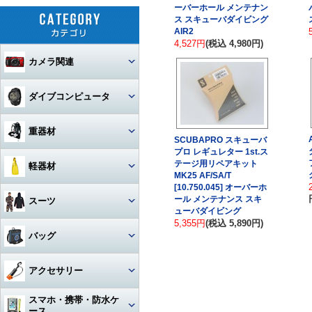
ーバーホール メンテナン
ス スキューバダイビング
AIR2
4,527円
(税込 4,980円)
カメラ関連
セット
ダイブコンピュータ
カメラ本体
ウォッチタイプ
重器材
SCUBAPRO スキューバ
カメラハウジング・ポート
プロ レギュレター 1st.ス
大画面モデル
レギュレター
テージ用リペアキット
軽器材
MK25 AF/SA/T
レンズ
一眼レフカメラハウジング
トランスミッター
[10.750.045] オーバーホ
オクトパス
レギュレター
マスク
ール メンテナンス スキ
スーツ
ストロボ
ミラーレスカメラハウジング
マクロレンズ
ューバダイビング
コンソールモデル
ゲージ
DINモデル
5,355円
(税込 5,890円)
スノーケル
1眼タイプ
アーム・グリップ・ベース・ス
ウェットスーツ
コンパクトカメラハウジング
ワイドレンズ
ストロボ本体
バッグ
テー
DCアクセサリー・パーツ
BCジャケット
アクセサリー・その他
3連ゲージ
フィン
2眼タイプ
スノーケル本体
レンズオプション・フィルタ
アクションカメラ・GoPro
ウェットスーツアクセサリー
ビデオカメラハウジング
接続ケーブル
フロートアーム
ー・アダプター
下取り・キャンペーン
メッシュバッグ（フルサイズ）
オクトパスインフレーター
アクセサリー
2連ゲージ
スタビタイプ
(AIR-2等)
ブーツ
フルフェイスマスク
アクセサリ・パーツ・その他
フルフットタイプ
アクションカメラ・GoPro本
ビデオライト
ウェットスーツインナー
ポート・ギア・オプション
その他・アクセサリー
クランプ
体
メッシュバッグ（ミニ）
フロントアジャスタブルタイ
スマホ・携帯・防水ケ
インフレーター
ナイフ
シングルゲージ
プ
グローブ
マスク用レンズ
ストラップタイプ
フルフットフィン向け
アクションカメラ・GoProア
ース