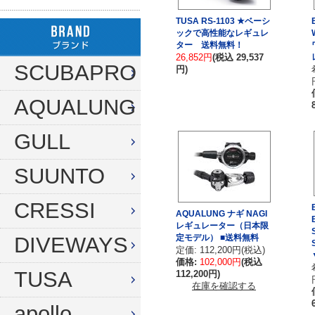
ハンガー
TUSA RS-1103 ★ベーシ
ダイブコンピューター
フロート
リール
ックで高性能なレギュレ
ター 送料無料！
タンク（4・8・10L）
ストリンガー
26,852円
(税込 29,537
その他
SCUBAPRO
円)
タンク（12・14L）
ラインワインダー
AQUALUNG
タンク（250気圧）
手モリ・パラライザー
タンク（300気圧）
GULL
手モリアクセサリー
マスク
スカリ・網
SUUNTO
スノーケル
エビバサミ
CRESSI
AQUALUNG ナギ NAGI
フィン
アワビオコシ
レギュレーター（日本限
定モデル） ■送料無料
DIVEWAYS
ドライスーツ用フィン
その他
定価: 112,200円(税込)
価格:
102,000円
(税込
TUSA
112,200円)
ブーツ
フック
在庫を確認する
グローブ
ダイブコンピューター
apollo