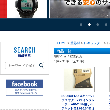
HOME
>
重器材
>
レギュレター
> 
商品一覧
説明付き
/ 写真のみ
1件～34件 （全34件）
SCUBAPRO スキューバ
プロ オクトパスインフレ
ーター AIR-2 5th用リペ
アキット [21.090.045] オ