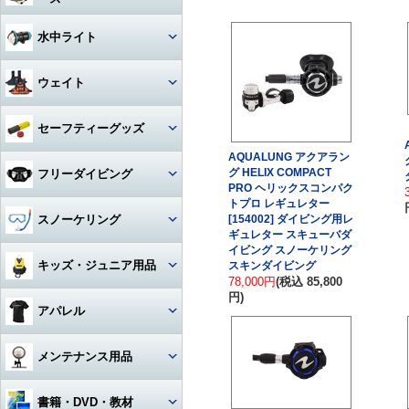
アクセサリー・その他
ドライスーツ
アームセット
ビデオライト
クセサリー
キャスター・キャリーバッグ
コンパス
ライト
その他・アクセサリー
バックフロートタイプ
チタン
iPhone用防水ハウジング
ソックス
度入りマスク
アクセサリ・パーツ・その他
デッキソール（ボート向け）
3シーズングローブ
ビデオライトアクセサリー・
水中ライト
（DIVE）
カメラメンテナンス用品
ドライスーツアクセサリー
アーム関連
パーツ
ギアバッグ
水深計
ハサミ
アクセサリー・その他
ステンレス
カレンダーソール（磯、ビー
軽器材セット
iPhone・スマホ・携帯
アクセサリ・パーツ・その他
サマーグローブ
チ向け）
書籍・DVD
ドライスーツインナー
ワイドタイプ
グリップ・ベース・ステー
ウェイト
ハードケース
激安！重器材セット
ラインカッター
折りたたみ
オススメ！軽器材セット
iPad用
ローカット
ウィンターグローブ
フード・ベスト
スポットタイプ
その他・パーツ関連
ウォータープルーフバッグ
ウェイト
セーフティーグッズ
おススメ！重器材セット
カラビナ・フック
クッキング向け
アクセサリー・その他
その他
その他
ワイド・スポット切り替えタイ
ラッシュガード
AQUALUNG アクアラン
プ
ペリカンケース
ウェイトベルト用バックル
パーツ・アクセサリー・その
ストラップ
フロート・シグナルブイ
コイルランヤード
グ HELIX COMPACT
フリーダイビング
他
レギンス
ハロゲン・その他
PRO ヘリックスコンパク
レギュレターバッグ
ベルトタイプ
ホース・ゲージ・オクトパスホ
トプロ レギュレター
ホーン・ブザー
リトラクター
ルダー
マスク
スノーケリング
[154002] ダイビング用レ
ボートコート
ライトアクセサリー・パーツ
フィンバッグ
ベストタイプ
ケミカルライト・スティックラ
ギュレター スキューバダ
スレート
カラビナ・フック
イト
イビング スノーケリング
ロングフィン
セット
キッズ・ジュニア用品
スキンダイビング
スーツバッグ
アンクルウェイト
指示棒
ライフジャケット
カレントフック
78,000円
(税込 85,800
スノーケル
円)
マスク・スノーケル
その他
ソフトウェイト
ウェット・ウェア・ラッシュ
アパレル
ベル・シェーカー
アクセサリー・その他
その他
フリーダイビングコンピュータ
ー
フィン・ブーツ・グローブ
バッグアクセサリー・パーツ・
ウェイトベルトアクセサリー・
マスク・スノーケル・フィン
その他
その他
マスク曇り止め
Tシャツ
メンテナンス用品
アクセサリー・その他
アクセサリー・その他
その他・アクセサリー
トランシーバー・水中通話装置
パーカー
グリス・オイル
書籍・DVD・教材