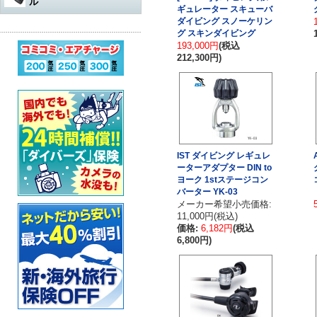
ル
水中遊び道具
軽器材
レギュレター
ギュレーター スキューバ
アダプター
その他
アクセサリー・その他
オクトパスオーバーホール
ダイビング スノーケリン
コンプレッサー
ウェットスーツ
水中銃（スピアガン）本体
グ スキンダイビング
ログタンク
スーツ
オクトパス
マスク
パーツ・その他
193,000円
(税込
ゲージ オーバーホール
ステッカー
ドライスーツ
シャフト
コンプレッサー本体
212,300円)
保護アイテム
バッグ
ゲージ
スノーケル
ウェットスーツ
インフレーターオクトパス
（AIR-2など）オーバーホール
カー用品・シャワー
ドライスーツ用インナー
シャフトパーツ
アクセサリー・その他
フラッグ
アクセサリー
BCジャケット
フィン
ドライスーツ
メッシュバッグ
インフレーター オーバーホー
ル
超音波洗浄機
キッズ用ウェットスーツ
シャフトアクセサリー
オクトパスインフレーター
防水アイテム
水中ライト
ブーツ
フード・ベスト
キャスター・キャリーバッグ
ナイフ
（AIR-2等）
BC（インフレーター含む）オ
ーバーホール
その他
重器材セット
スリングゴム
超音波洗浄機
その他
ウェイト
インフレーター
グローブ
ボートコート
ハードケース
カラビナ・フック
IST ダイビング レギュレ
タンク耐圧検査
ーターアダプター DIN to
スノーケリング3点セット
モリ先
アクセサリー・その他
ホース、ゲージ、オクトパス
セーフティーグッズ
セット
セット
ウォータープルーフバッグ
ヨーク 1stステージコン
ホルダー
タンクバルブ オーバーホール
バーター YK-03
スノーケリングセット
ウィッシュボン
メーカー希望小売価格:
タンク
ペリカンケース
スレート
フロート・シグナルブイ
ダイブコンピューター バッテ
11,000円(税込)
リー交換
レギュレター
ライン
価格:
6,182円
(税込
簡易潜水器具
レギュレターバッグ
指示棒
ホーン・ブザー
6,800円)
エアチャージ
BCジャケット
バンジー
水中銃(スピアガン)・手モリ関
スーツバッグ
マスク曇り止め
ライフジャケット
連
ゲージ
リール
その他
その他
ベル・シェーカー
アクセサリー・その他
オクトパス
パーツ・アクセサリー