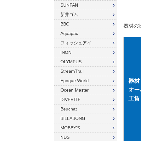
SUNFAN
グローブ
ダイブコンピューター
新井ゴム
ウィンターグローブ
マスク
BBC
器材の
Aquapac
フード
スノーケル
フィッシュアイ
ドライフード
フィン
INON
フードベスト
ウェットスーツ
OLYMPUS
StreamTrail
メッシュバッグ
インナー
器材
Epoque World
ウェイトベルト
グローブ
オー
Ocean Master
工賃
ウェイト
ソックス
DIVERITE
Beuchat
アンクルウェイト
バッグ
BILLABONG
ウェイトベスト
ウェイト
MOBBY'S
水中ライト
ナイフ
NDS