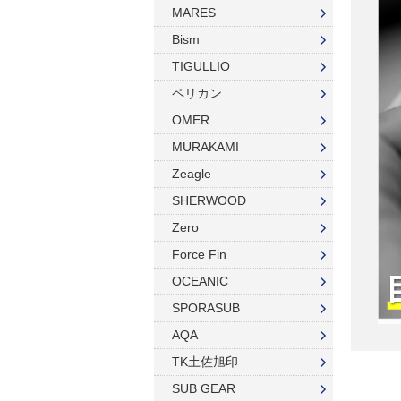
ゲージ
リール
その他
その他
ベル・シェーカー
アクセサリー・その他
MARES
オクトパス
パーツ・アクセサリー
Bism
ハンガー
TIGULLIO
ダイブコンピューター
フロート
リール
ペリカン
タンク（4・8・10L）
ストリンガー
その他
OMER
タンク（12・14L）
ラインワインダー
MURAKAMI
Zeagle
タンク（250気圧）
手モリ・パラライザー
SHERWOOD
タンク（300気圧）
手モリアクセサリー
Zero
マスク
スカリ・網
Force Fin
OCEANIC
スノーケル
エビバサミ
SPORASUB
フィン
アワビオコシ
AQA
ドライスーツ用フィン
その他
TK土佐旭印
SUB GEAR
ブーツ
フック